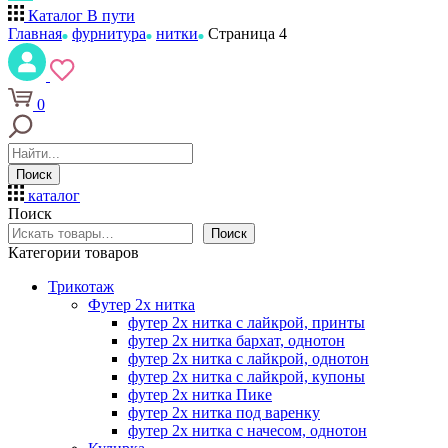
Каталог
В пути
Главная
фурнитура
нитки
Страница 4
0
Поиск
каталог
Поиск
Поиск
Категории товаров
Трикотаж
Футер 2х нитка
футер 2х нитка с лайкрой, принты
футер 2х нитка бархат, однотон
футер 2х нитка с лайкрой, однотон
футер 2х нитка с лайкрой, купоны
футер 2х нитка Пике
футер 2х нитка под варенку
футер 2х нитка с начесом, однотон