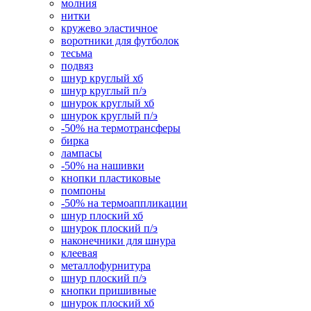
молния
нитки
кружево эластичное
воротники для футболок
тесьма
подвяз
шнур круглый хб
шнур круглый п/э
шнурок круглый хб
шнурок круглый п/э
-50% на термотрансферы
бирка
лампасы
-50% на нашивки
кнопки пластиковые
помпоны
-50% на термоаппликации
шнур плоский хб
шнурок плоский п/э
наконечники для шнура
клеевая
металлофурнитура
шнур плоский п/э
кнопки пришивные
шнурок плоский хб