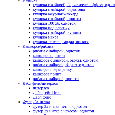
Кулирка
кулирка с лайкрой, бархат/peach эффект, одно
кулирка с лайкрой, однотоны
кулирка ажурная/жаккард
кулирка с лайкрой, принты
кулирка 100 хб, однотон
кулирка под варенку
кулирка с лайкрой, купоны
кулирка махра
кулирка тенсель, модал, вискоза
Кашкорсе/рибана
рибана с лайкрой, однотон
кашкорсе однотон
кашкорсе с лайкрой, бархат, однотон
рибана с лайкрой, бархат, однотон
кашкорсе под варенку
кашкорсе принт
рибана с лайкрой, принты
Дабл фэйс/интерлок
интерлок
Дабл фейс Пике
Дабл фейс
Футер 3х нитка
футер 3х нитка петля, однотон
футер 3х нитка с начесом, однотон