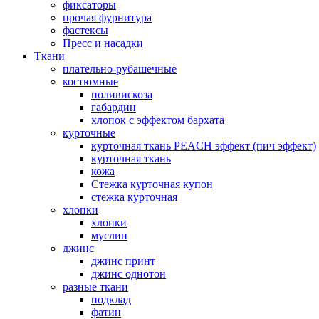
фиксаторы
прочая фурнитура
фастексы
Пресс и насадки
Ткани
плательно-рубашечные
костюмные
поливискоза
габардин
хлопок с эффектом бархата
курточные
курточная ткань PEACH эффект (пич эффект)
курточная ткань
кожа
Стежка курточная купон
стежка курточная
хлопки
хлопки
муслин
джинс
джинс принт
джинс однотон
разные ткани
подклад
фатин