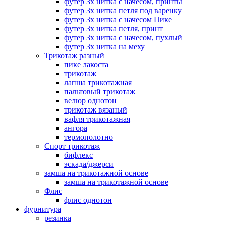
футер 3х нитка с начесом, принты
футер 3х нитка петля под варенку
футер 3х нитка с начесом Пике
футер 3х нитка петля, принт
футер 3х нитка с начесом, пухлый
футер 3х нитка на меху
Трикотаж разный
пике лакоста
трикотаж
лапша трикотажная
пальтовый трикотаж
велюр однотон
трикотаж вязаный
вафля трикотажная
ангора
термополотно
Спорт трикотаж
бифлекс
эскада/джерси
замша на трикотажной основе
замша на трикотажной основе
Флис
флис однотон
фурнитура
резинка