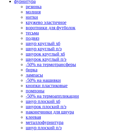
фурнитура
резинка
молния
нитки
кружево эластичное
воротники для футболок
тесьма
подвяз
шнур круглый хб
шнур круглый п/э
шнурок круглый хб
шнурок круглый п/э
-50% на термотрансферы
бирка
лампасы
-50% на нашивки
кнопки пластиковые
помпоны
-50% на термоаппликации
шнур плоский хб
шнурок плоский п/э
наконечники для шнура
клеевая
металлофурнитура
шнур плоский п/э