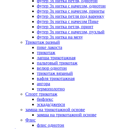
футер 3х нитка петля, однотон
футер 3х нитка с начесом, однотон
футер 3х нитка с начесом, принты
футер 3х нитка петля под варенку
футер 3х нитка с начесом Пике
футер 3х нитка петля, принт
футер 3х нитка с начесом, пухлый
футер 3х нитка на меху
Трикотаж разный
пике лакоста
трикотаж
лапша трикотажная
пальтовый трикотаж
велюр однотон
трикотаж вязаный
вафля трикотажная
ангора
термополотно
Спорт трикотаж
бифлекс
эскада/джерси
замша на трикотажной основе
замша на трикотажной основе
Флис
флис однотон