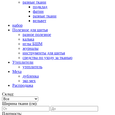
разные ткани
подклад
фатин
разные ткани
вельвет
набор
Полезное для шитья
разное полезное
калька
иглы БШМ
журналы
инструменты для шитья
средства по уходу за тканью
Утеплители
утеплитель
Меха
дубленка
эко мех
Распродажа
Склад:
Ширина ткани (см):
Плотность: