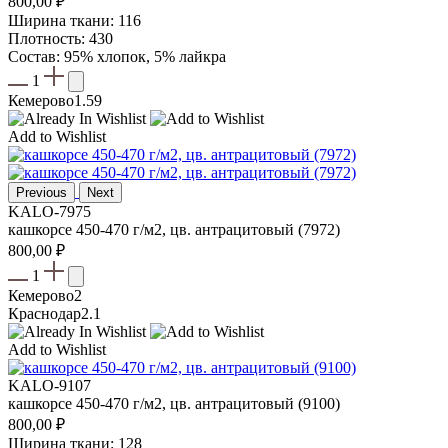
800,00
₽
Ширина ткани: 116
Плотность: 430
Состав: 95% хлопок, 5% лайкра
1
Кемерово
1.59
Add to Wishlist
Previous
Next
KALO-7975
кашкорсе 450-470 г/м2, цв. антрацитовый (7972)
800,00
₽
1
Кемерово
2
Краснодар
2.1
Add to Wishlist
KALO-9107
кашкорсе 450-470 г/м2, цв. антрацитовый (9100)
800,00
₽
Ширина ткани: 128