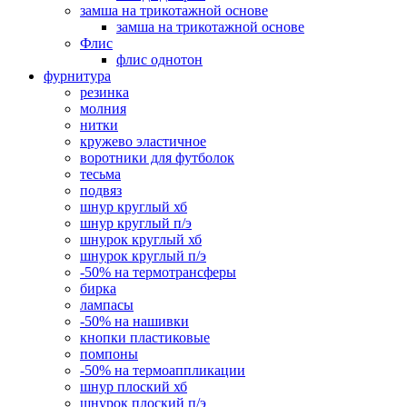
замша на трикотажной основе
замша на трикотажной основе
Флис
флис однотон
фурнитура
резинка
молния
нитки
кружево эластичное
воротники для футболок
тесьма
подвяз
шнур круглый хб
шнур круглый п/э
шнурок круглый хб
шнурок круглый п/э
-50% на термотрансферы
бирка
лампасы
-50% на нашивки
кнопки пластиковые
помпоны
-50% на термоаппликации
шнур плоский хб
шнурок плоский п/э