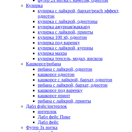
футер 2х нитка с начесом, однотон
Кулирка
кулирка с лайкрой, бархат/peach эффект,
однотон
кулирка с лайкрой, однотоны
кулирка ажурная/жаккард
кулирка с лайкрой, принты
кулирка 100 хб, однотон
кулирка под варенку
кулирка с лайкрой, купоны
кулирка махра
кулирка тенсель, модал, вискоза
Кашкорсе/рибана
рибана с лайкрой, однотон
кашкорсе однотон
кашкорсе с лайкрой, бархат, однотон
рибана с лайкрой, бархат, однотон
кашкорсе под варенку
кашкорсе принт
рибана с лайкрой, принты
Дабл фэйс/интерлок
интерлок
Дабл фейс Пике
Дабл фейс
Футер 3х нитка