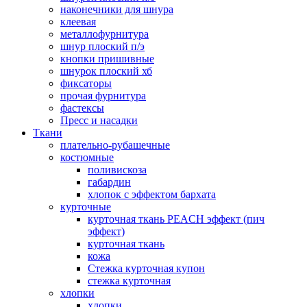
наконечники для шнура
клеевая
металлофурнитура
шнур плоский п/э
кнопки пришивные
шнурок плоский хб
фиксаторы
прочая фурнитура
фастексы
Пресс и насадки
Ткани
плательно-рубашечные
костюмные
поливискоза
габардин
хлопок с эффектом бархата
курточные
курточная ткань PEACH эффект (пич
эффект)
курточная ткань
кожа
Стежка курточная купон
стежка курточная
хлопки
хлопки