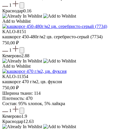
1
Краснодар
0.16
Add to Wishlist
KALO-8151
кашкорсе 450-480г/м2 цв. серебристо-серый (7734)
750,00
₽
1
Кемерово
2.88
Add to Wishlist
KALO-11354
кашкорсе 470 г/м2, цв. фуксия
750,00
₽
Ширина ткани: 114
Плотность: 470
Состав: 95% хлопок, 5% лайкра
1
Кемерово
1.9
Краснодар
12.63