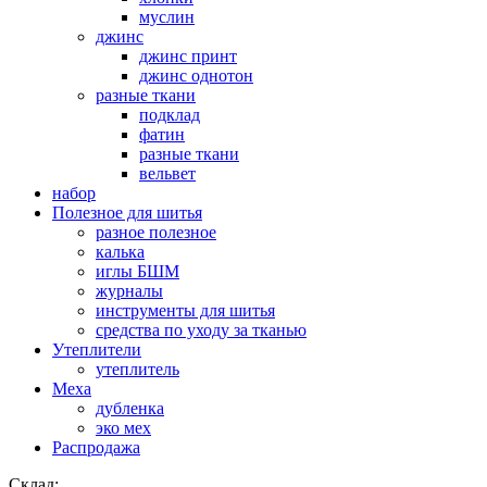
муслин
джинс
джинс принт
джинс однотон
разные ткани
подклад
фатин
разные ткани
вельвет
набор
Полезное для шитья
разное полезное
калька
иглы БШМ
журналы
инструменты для шитья
средства по уходу за тканью
Утеплители
утеплитель
Меха
дубленка
эко мех
Распродажа
Склад: