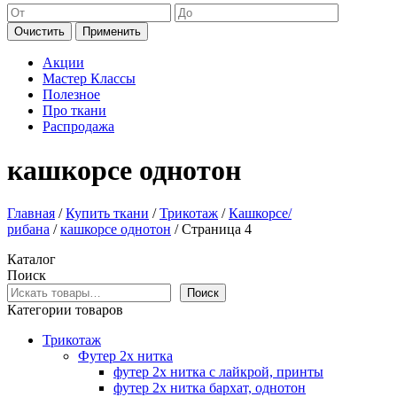
Очистить
Применить
Акции
Мастер Классы
Полезное
Про ткани
Распродажа
кашкорсе однотон
Главная
/
Купить ткани
/
Трикотаж
/
Кашкорсе/
рибана
/
кашкорсе однотон
/ Страница 4
Каталог
Поиск
Поиск
Категории товаров
Трикотаж
Футер 2х нитка
футер 2х нитка с лайкрой, принты
футер 2х нитка бархат, однотон