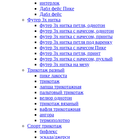
интерлок
Дабл фейс Пике
Дабл фейс
Футер 3х нитка
футер 3х нитка петля, однотон
футер 3х нитка с начесом, однотон
футер 3х нитка с начесом, принты
футер 3х нитка петля под варенку
футер 3х нитка с начесом Пике
футер 3х нитка петля, принт
футер 3х нитка с начесом, пухлый
футер 3х нитка на меху
Трикотаж разный
пике лакоста
трикотаж
лапша трикотажная
пальтовый трикотаж
велюр однотон
трикотаж вязаный
вафля трикотажная
ангора
термополотно
Спорт трикотаж
бифлекс
эскада/джерси