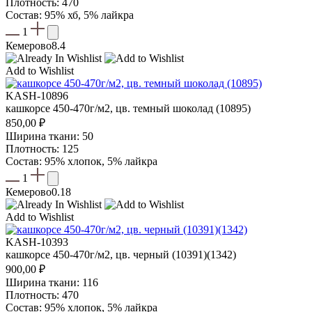
Плотность: 470
Состав: 95% хб, 5% лайкра
1
Кемерово
8.4
Add to Wishlist
KASH-10896
кашкорсе 450-470г/м2, цв. темный шоколад (10895)
850,00
₽
Ширина ткани: 50
Плотность: 125
Состав: 95% хлопок, 5% лайкра
1
Кемерово
0.18
Add to Wishlist
KASH-10393
кашкорсе 450-470г/м2, цв. черный (10391)(1342)
900,00
₽
Ширина ткани: 116
Плотность: 470
Состав: 95% хлопок, 5% лайкра