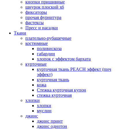
кнопки пришивные
шнурок плоский хб
фиксаторы
прочая фурнитура
фастексы
Пресс и насадки
Ткани
плательно-рубашечные
костюмные
поливискоза
габардин
хлопок с эффектом бархата
курточные
курточная ткань PEACH эффект (пич
эффект)
курточная ткань
кожа
Стежка курточная купон
стежка курточная
хлопки
хлопки
муслин
джинс
джинс принт
джинс однотон