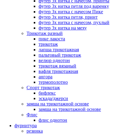
футер 3х нитка с начесом, принты
футер 3х нитка петля под варенку
футер 3х нитка с начесом Пике
футер 3х нитка петля, принт
футер 3х нитка с начесом, пухлый
футер 3х нитка на меху
Трикотаж разный
пике лакоста
трикотаж
лапша трикотажная
пальтовый трикотаж
велюр однотон
трикотаж вязаный
вафля трикотажная
ангора
термополотно
Спорт трикотаж
бифлекс
эскада/джерси
замша на трикотажной основе
замша на трикотажной основе
Флис
флис однотон
фурнитура
резинка