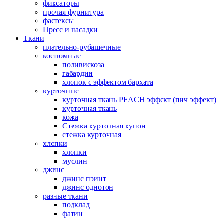
фиксаторы
прочая фурнитура
фастексы
Пресс и насадки
Ткани
плательно-рубашечные
костюмные
поливискоза
габардин
хлопок с эффектом бархата
курточные
курточная ткань PEACH эффект (пич эффект)
курточная ткань
кожа
Стежка курточная купон
стежка курточная
хлопки
хлопки
муслин
джинс
джинс принт
джинс однотон
разные ткани
подклад
фатин