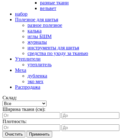
разные ткани
вельвет
набор
Полезное для шитья
разное полезное
калька
иглы БШМ
журналы
инструменты для шитья
средства по уходу за тканью
Утеплители
утеплитель
Меха
дубленка
эко мех
Распродажа
Склад:
Ширина ткани (см):
Плотность:
Очистить
Применить