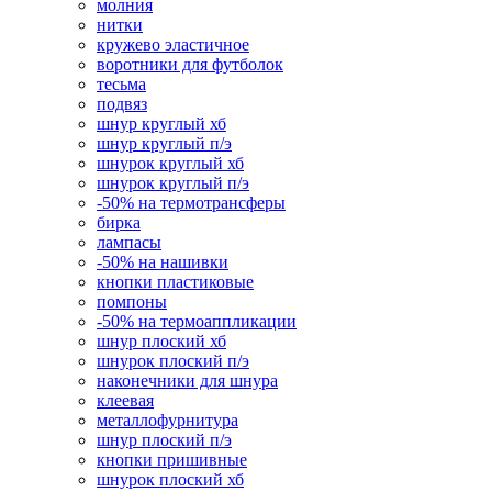
молния
нитки
кружево эластичное
воротники для футболок
тесьма
подвяз
шнур круглый хб
шнур круглый п/э
шнурок круглый хб
шнурок круглый п/э
-50% на термотрансферы
бирка
лампасы
-50% на нашивки
кнопки пластиковые
помпоны
-50% на термоаппликации
шнур плоский хб
шнурок плоский п/э
наконечники для шнура
клеевая
металлофурнитура
шнур плоский п/э
кнопки пришивные
шнурок плоский хб