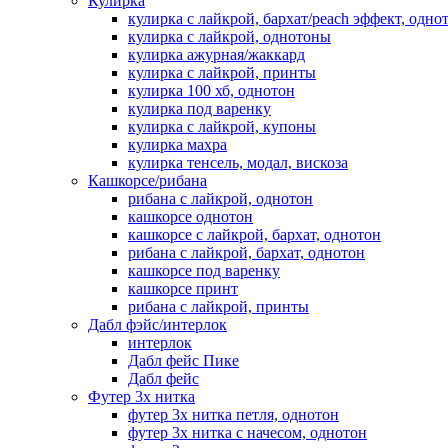
Кулирка
кулирка с лайкрой, бархат/peach эффект, одно
кулирка с лайкрой, однотоны
кулирка ажурная/жаккард
кулирка с лайкрой, принты
кулирка 100 хб, однотон
кулирка под варенку
кулирка с лайкрой, купоны
кулирка махра
кулирка тенсель, модал, вискоза
Кашкорсе/рибана
рибана с лайкрой, однотон
кашкорсе однотон
кашкорсе с лайкрой, бархат, однотон
рибана с лайкрой, бархат, однотон
кашкорсе под варенку
кашкорсе принт
рибана с лайкрой, принты
Дабл фэйс/интерлок
интерлок
Дабл фейс Пике
Дабл фейс
Футер 3х нитка
футер 3х нитка петля, однотон
футер 3х нитка с начесом, однотон