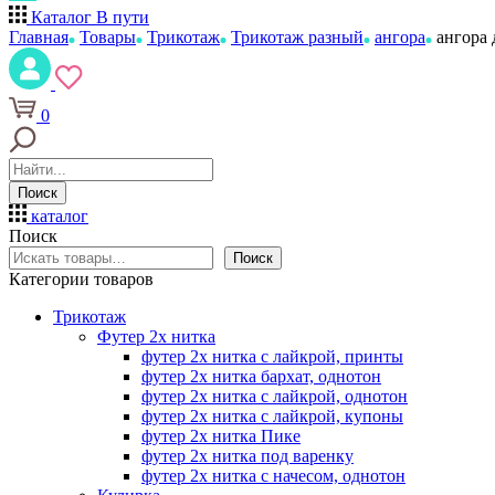
Каталог
В пути
Главная
Товары
Трикотаж
Трикотаж разный
ангора
ангора 
0
Поиск
каталог
Поиск
Поиск
Категории товаров
Трикотаж
Футер 2х нитка
футер 2х нитка с лайкрой, принты
футер 2х нитка бархат, однотон
футер 2х нитка с лайкрой, однотон
футер 2х нитка с лайкрой, купоны
футер 2х нитка Пике
футер 2х нитка под варенку
футер 2х нитка с начесом, однотон