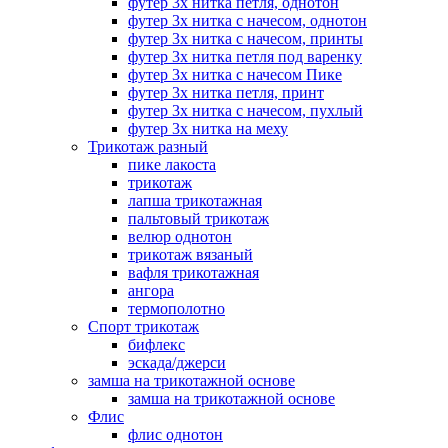
футер 3х нитка петля, однотон
футер 3х нитка с начесом, однотон
футер 3х нитка с начесом, принты
футер 3х нитка петля под варенку
футер 3х нитка с начесом Пике
футер 3х нитка петля, принт
футер 3х нитка с начесом, пухлый
футер 3х нитка на меху
Трикотаж разный
пике лакоста
трикотаж
лапша трикотажная
пальтовый трикотаж
велюр однотон
трикотаж вязаный
вафля трикотажная
ангора
термополотно
Спорт трикотаж
бифлекс
эскада/джерси
замша на трикотажной основе
замша на трикотажной основе
Флис
флис однотон