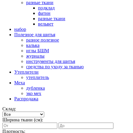
разные ткани
подклад
фатин
разные ткани
вельвет
набор
Полезное для шитья
разное полезное
калька
иглы БШМ
журналы
инструменты для шитья
средства по уходу за тканью
Утеплители
утеплитель
Меха
дубленка
эко мех
Распродажа
Склад:
Ширина ткани (см):
Плотность: