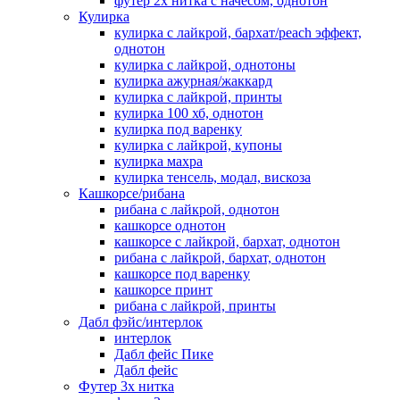
футер 2х нитка с начесом, однотон
Кулирка
кулирка с лайкрой, бархат/peach эффект,
однотон
кулирка с лайкрой, однотоны
кулирка ажурная/жаккард
кулирка с лайкрой, принты
кулирка 100 хб, однотон
кулирка под варенку
кулирка с лайкрой, купоны
кулирка махра
кулирка тенсель, модал, вискоза
Кашкорсе/рибана
рибана с лайкрой, однотон
кашкорсе однотон
кашкорсе с лайкрой, бархат, однотон
рибана с лайкрой, бархат, однотон
кашкорсе под варенку
кашкорсе принт
рибана с лайкрой, принты
Дабл фэйс/интерлок
интерлок
Дабл фейс Пике
Дабл фейс
Футер 3х нитка