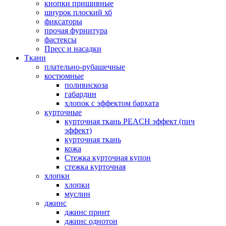
кнопки пришивные
шнурок плоский хб
фиксаторы
прочая фурнитура
фастексы
Пресс и насадки
Ткани
плательно-рубашечные
костюмные
поливискоза
габардин
хлопок с эффектом бархата
курточные
курточная ткань PEACH эффект (пич
эффект)
курточная ткань
кожа
Стежка курточная купон
стежка курточная
хлопки
хлопки
муслин
джинс
джинс принт
джинс однотон