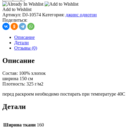
джинс
варенка
Add to Wishlist
со
Артикул:
DJ-10574
Категория:
джинс однотон
стразами,
Поделиться:
цв.
светлый
деним
Описание
Детали
Отзывы (0)
Описание
Состав: 100% хлопок
ширина 150 см
Плотность: 325 г/м2
перед раскроем необходимо постирать при температуре 40С
Детали
Ширина ткани
160