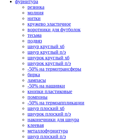
фурнитура
резинка
молния
нитки
кружево эластичное
воротники для футболок
тесьма
подвяз
шнур круглый хб
шнур круглый п/э
шнурок круглый хб
шнурок круглый п/э
-50% на термотрансферы
бирка
лампасы
-50% на нашивки
кнопки пластиковые
помпоны
-50% на термоаппликации
шнур плоский хб
шнурок плоский п/э
наконечники для шнура
клеевая
металлофурнитура
шнур плоский п/э