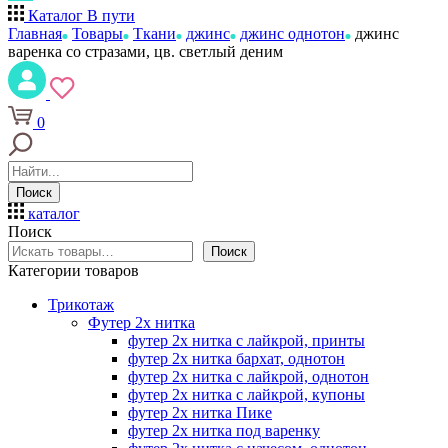
Каталог
В пути
Главная
Товары
Ткани
джинс
джинс однотон
джинс
варенка со стразами, цв. светлый деним
0
Поиск
каталог
Поиск
Поиск
Категории товаров
Трикотаж
Футер 2х нитка
футер 2х нитка с лайкрой, принты
футер 2х нитка бархат, однотон
футер 2х нитка с лайкрой, однотон
футер 2х нитка с лайкрой, купоны
футер 2х нитка Пике
футер 2х нитка под варенку