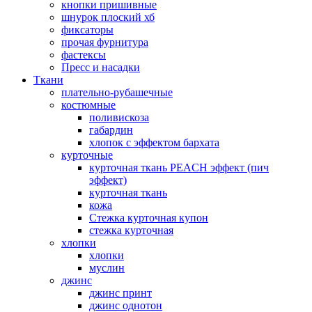
кнопки пришивные
шнурок плоский хб
фиксаторы
прочая фурнитура
фастексы
Пресс и насадки
Ткани
плательно-рубашечные
костюмные
поливискоза
габардин
хлопок с эффектом бархата
курточные
курточная ткань PEACH эффект (пич
эффект)
курточная ткань
кожа
Стежка курточная купон
стежка курточная
хлопки
хлопки
муслин
джинс
джинс принт
джинс однотон