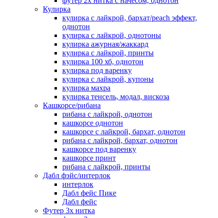
футер 2х нитка с начесом, однотон
Кулирка
кулирка с лайкрой, бархат/peach эффект,
однотон
кулирка с лайкрой, однотоны
кулирка ажурная/жаккард
кулирка с лайкрой, принты
кулирка 100 хб, однотон
кулирка под варенку
кулирка с лайкрой, купоны
кулирка махра
кулирка тенсель, модал, вискоза
Кашкорсе/рибана
рибана с лайкрой, однотон
кашкорсе однотон
кашкорсе с лайкрой, бархат, однотон
рибана с лайкрой, бархат, однотон
кашкорсе под варенку
кашкорсе принт
рибана с лайкрой, принты
Дабл фэйс/интерлок
интерлок
Дабл фейс Пике
Дабл фейс
Футер 3х нитка