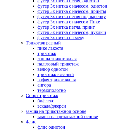
футер 3х нитка петля, однотон
футер 3х нитка с начесом, однотон
футер 3х нитка с начесом, принты
футер 3х нитка петля под варенку
футер 3х нитка с начесом Пике
футер 3х нитка петля, принт
футер 3х нитка с начесом, пухлый
футер 3х нитка на меху
Трикотаж разный
пике лакоста
трикотаж
лапша трикотажная
пальтовый трикотаж
велюр однотон
трикотаж вязаный
вафля трикотажная
ангора
термополотно
Спорт трикотаж
бифлекс
эскада/джерси
замша на трикотажной основе
замша на трикотажной основе
Флис
флис однотон