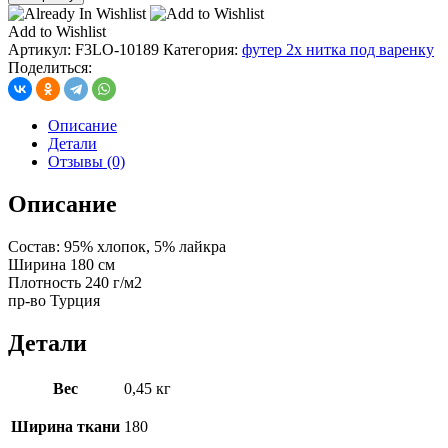
футер
2х
Add to Wishlist
нитка
Артикул:
F3LO-10189
Категория:
футер 2х нитка под варенку
под
Поделиться:
варенку
цв.
кофе
Описание
(визон)
Детали
Отзывы (0)
Описание
Состав: 95% хлопок, 5% лайкра
Ширина 180 см
Плотность 240 г/м2
пр-во Турция
Детали
Вес
0,45 кг
Ширина ткани
180