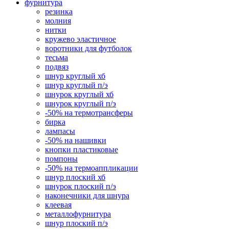
фурнитура
резинка
молния
нитки
кружево эластичное
воротники для футболок
тесьма
подвяз
шнур круглый хб
шнур круглый п/э
шнурок круглый хб
шнурок круглый п/э
-50% на термотрансферы
бирка
лампасы
-50% на нашивки
кнопки пластиковые
помпоны
-50% на термоаппликации
шнур плоский хб
шнурок плоский п/э
наконечники для шнура
клеевая
металлофурнитура
шнур плоский п/э