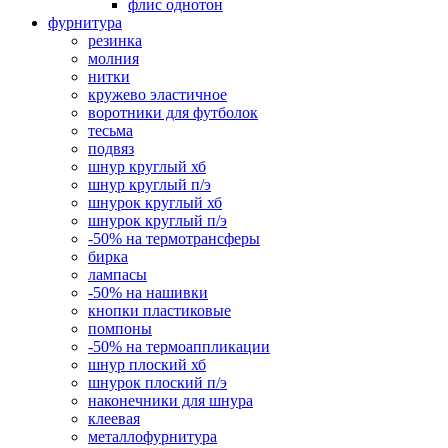
флис однотон
фурнитура
резинка
молния
нитки
кружево эластичное
воротники для футболок
тесьма
подвяз
шнур круглый хб
шнур круглый п/э
шнурок круглый хб
шнурок круглый п/э
-50% на термотрансферы
бирка
лампасы
-50% на нашивки
кнопки пластиковые
помпоны
-50% на термоаппликации
шнур плоский хб
шнурок плоский п/э
наконечники для шнура
клеевая
металлофурнитура