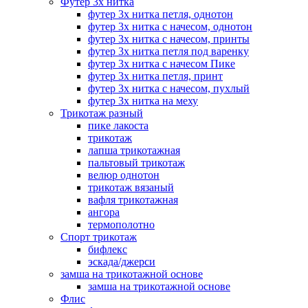
Футер 3х нитка
футер 3х нитка петля, однотон
футер 3х нитка с начесом, однотон
футер 3х нитка с начесом, принты
футер 3х нитка петля под варенку
футер 3х нитка с начесом Пике
футер 3х нитка петля, принт
футер 3х нитка с начесом, пухлый
футер 3х нитка на меху
Трикотаж разный
пике лакоста
трикотаж
лапша трикотажная
пальтовый трикотаж
велюр однотон
трикотаж вязаный
вафля трикотажная
ангора
термополотно
Спорт трикотаж
бифлекс
эскада/джерси
замша на трикотажной основе
замша на трикотажной основе
Флис