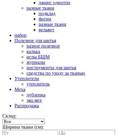
джинс однотон
разные ткани
подклад
фатин
разные ткани
вельвет
набор
Полезное для шитья
разное полезное
калька
иглы БШМ
журналы
инструменты для шитья
средства по уходу за тканью
Утеплители
утеплитель
Меха
дубленка
эко мех
Распродажа
Склад:
Ширина ткани (см):