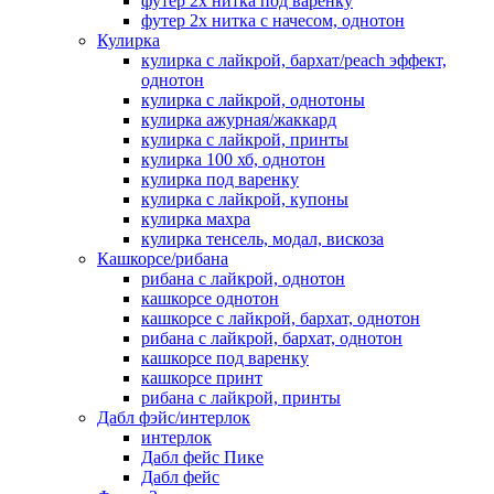
футер 2х нитка под варенку
футер 2х нитка с начесом, однотон
Кулирка
кулирка с лайкрой, бархат/peach эффект,
однотон
кулирка с лайкрой, однотоны
кулирка ажурная/жаккард
кулирка с лайкрой, принты
кулирка 100 хб, однотон
кулирка под варенку
кулирка с лайкрой, купоны
кулирка махра
кулирка тенсель, модал, вискоза
Кашкорсе/рибана
рибана с лайкрой, однотон
кашкорсе однотон
кашкорсе с лайкрой, бархат, однотон
рибана с лайкрой, бархат, однотон
кашкорсе под варенку
кашкорсе принт
рибана с лайкрой, принты
Дабл фэйс/интерлок
интерлок
Дабл фейс Пике
Дабл фейс