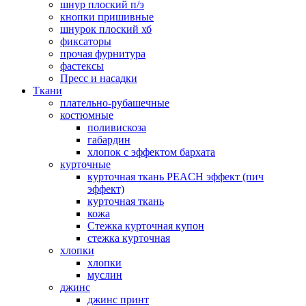
шнур плоский п/э
кнопки пришивные
шнурок плоский хб
фиксаторы
прочая фурнитура
фастексы
Пресс и насадки
Ткани
плательно-рубашечные
костюмные
поливискоза
габардин
хлопок с эффектом бархата
курточные
курточная ткань PEACH эффект (пич
эффект)
курточная ткань
кожа
Стежка курточная купон
стежка курточная
хлопки
хлопки
муслин
джинс
джинс принт