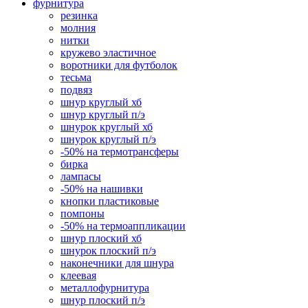
фурнитура
резинка
молния
нитки
кружево эластичное
воротники для футболок
тесьма
подвяз
шнур круглый хб
шнур круглый п/э
шнурок круглый хб
шнурок круглый п/э
-50% на термотрансферы
бирка
лампасы
-50% на нашивки
кнопки пластиковые
помпоны
-50% на термоаппликации
шнур плоский хб
шнурок плоский п/э
наконечники для шнура
клеевая
металлофурнитура
шнур плоский п/э