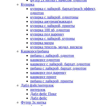
футер 2х нитка с начесом, однотон
Кулирка
кулирка с лайкрой, бархат/peach эффект,
однотон
кулирка с лайкрой, однотоны
кулирка ажурная/жаккард
кулирка с лайкрой, принты
кулирка 100 хб, однотон
кулирка под варенку
кулирка с лайкрой, купоны
кулирка махра
кулирка тенсель, модал, вискоза
Кашкорсе/рибана
рибана с лайкрой, однотон
кашкорсе однотон
кашкорсе с лайкрой, бархат, однотон
рибана с лайкрой, бархат, однотон
кашкорсе под варенку
кашкорсе принт
рибана с лайкрой, принты
Дабл фэйс/интерлок
интерлок
Дабл фейс Пике
Дабл фейс
Футер 3х нитка