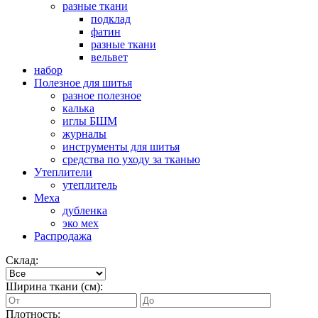
разные ткани
подклад
фатин
разные ткани
вельвет
набор
Полезное для шитья
разное полезное
калька
иглы БШМ
журналы
инструменты для шитья
средства по уходу за тканью
Утеплители
утеплитель
Меха
дубленка
эко мех
Распродажа
Склад:
Ширина ткани (см):
Плотность: