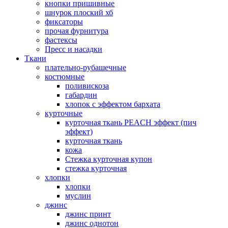
кнопки пришивные
шнурок плоский хб
фиксаторы
прочая фурнитура
фастексы
Пресс и насадки
Ткани
плательно-рубашечные
костюмные
поливискоза
габардин
хлопок с эффектом бархата
курточные
курточная ткань PEACH эффект (пич
эффект)
курточная ткань
кожа
Стежка курточная купон
стежка курточная
хлопки
хлопки
муслин
джинс
джинс принт
джинс однотон