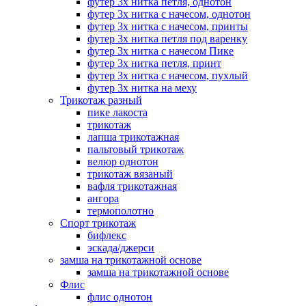
футер 3х нитка петля, однотон
футер 3х нитка с начесом, однотон
футер 3х нитка с начесом, принты
футер 3х нитка петля под варенку
футер 3х нитка с начесом Пике
футер 3х нитка петля, принт
футер 3х нитка с начесом, пухлый
футер 3х нитка на меху
Трикотаж разный
пике лакоста
трикотаж
лапша трикотажная
пальтовый трикотаж
велюр однотон
трикотаж вязаный
вафля трикотажная
ангора
термополотно
Спорт трикотаж
бифлекс
эскада/джерси
замша на трикотажной основе
замша на трикотажной основе
Флис
флис однотон