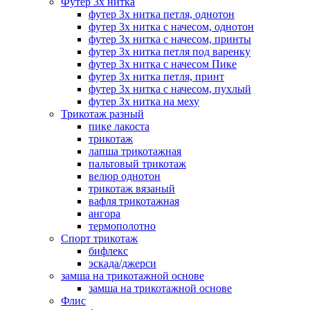
Футер 3х нитка
футер 3х нитка петля, однотон
футер 3х нитка с начесом, однотон
футер 3х нитка с начесом, принты
футер 3х нитка петля под варенку
футер 3х нитка с начесом Пике
футер 3х нитка петля, принт
футер 3х нитка с начесом, пухлый
футер 3х нитка на меху
Трикотаж разный
пике лакоста
трикотаж
лапша трикотажная
пальтовый трикотаж
велюр однотон
трикотаж вязаный
вафля трикотажная
ангора
термополотно
Спорт трикотаж
бифлекс
эскада/джерси
замша на трикотажной основе
замша на трикотажной основе
Флис