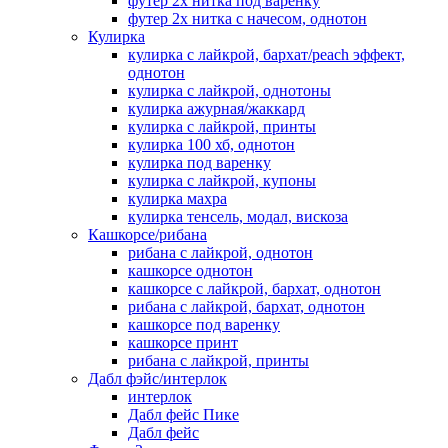
футер 2х нитка под варенку
футер 2х нитка с начесом, однотон
Кулирка
кулирка с лайкрой, бархат/peach эффект,
однотон
кулирка с лайкрой, однотоны
кулирка ажурная/жаккард
кулирка с лайкрой, принты
кулирка 100 хб, однотон
кулирка под варенку
кулирка с лайкрой, купоны
кулирка махра
кулирка тенсель, модал, вискоза
Кашкорсе/рибана
рибана с лайкрой, однотон
кашкорсе однотон
кашкорсе с лайкрой, бархат, однотон
рибана с лайкрой, бархат, однотон
кашкорсе под варенку
кашкорсе принт
рибана с лайкрой, принты
Дабл фэйс/интерлок
интерлок
Дабл фейс Пике
Дабл фейс