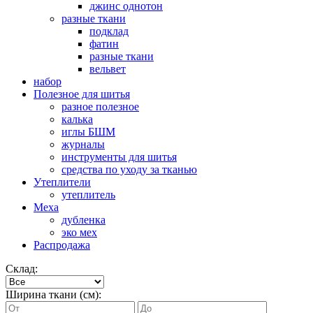
джинс однотон
разные ткани
подклад
фатин
разные ткани
вельвет
набор
Полезное для шитья
разное полезное
калька
иглы БШМ
журналы
инструменты для шитья
средства по уходу за тканью
Утеплители
утеплитель
Меха
дубленка
эко мех
Распродажа
Склад:
Ширина ткани (см):