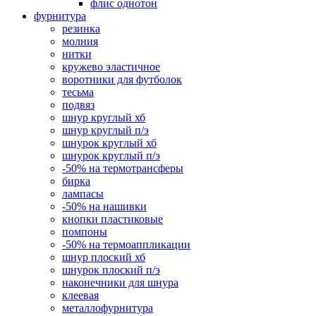
флис однотон
фурнитура
резинка
молния
нитки
кружево эластичное
воротники для футболок
тесьма
подвяз
шнур круглый хб
шнур круглый п/э
шнурок круглый хб
шнурок круглый п/э
-50% на термотрансферы
бирка
лампасы
-50% на нашивки
кнопки пластиковые
помпоны
-50% на термоаппликации
шнур плоский хб
шнурок плоский п/э
наконечники для шнура
клеевая
металлофурнитура