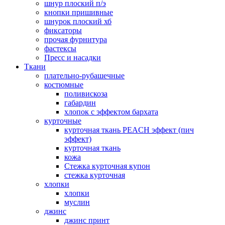
шнур плоский п/э
кнопки пришивные
шнурок плоский хб
фиксаторы
прочая фурнитура
фастексы
Пресс и насадки
Ткани
плательно-рубашечные
костюмные
поливискоза
габардин
хлопок с эффектом бархата
курточные
курточная ткань PEACH эффект (пич
эффект)
курточная ткань
кожа
Стежка курточная купон
стежка курточная
хлопки
хлопки
муслин
джинс
джинс принт