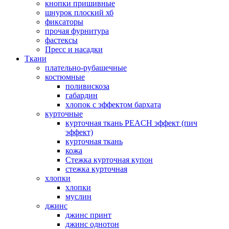
кнопки пришивные
шнурок плоский хб
фиксаторы
прочая фурнитура
фастексы
Пресс и насадки
Ткани
плательно-рубашечные
костюмные
поливискоза
габардин
хлопок с эффектом бархата
курточные
курточная ткань PEACH эффект (пич
эффект)
курточная ткань
кожа
Стежка курточная купон
стежка курточная
хлопки
хлопки
муслин
джинс
джинс принт
джинс однотон