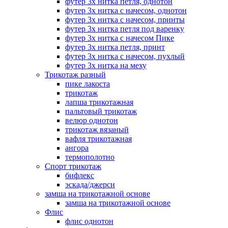
футер 3х нитка петля, однотон
футер 3х нитка с начесом, однотон
футер 3х нитка с начесом, принты
футер 3х нитка петля под варенку
футер 3х нитка с начесом Пике
футер 3х нитка петля, принт
футер 3х нитка с начесом, пухлый
футер 3х нитка на меху
Трикотаж разный
пике лакоста
трикотаж
лапша трикотажная
пальтовый трикотаж
велюр однотон
трикотаж вязаный
вафля трикотажная
ангора
термополотно
Спорт трикотаж
бифлекс
эскада/джерси
замша на трикотажной основе
замша на трикотажной основе
Флис
флис однотон