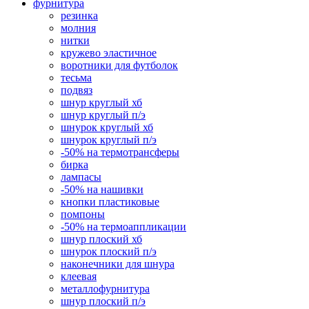
фурнитура
резинка
молния
нитки
кружево эластичное
воротники для футболок
тесьма
подвяз
шнур круглый хб
шнур круглый п/э
шнурок круглый хб
шнурок круглый п/э
-50% на термотрансферы
бирка
лампасы
-50% на нашивки
кнопки пластиковые
помпоны
-50% на термоаппликации
шнур плоский хб
шнурок плоский п/э
наконечники для шнура
клеевая
металлофурнитура
шнур плоский п/э