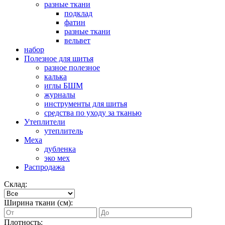
разные ткани
подклад
фатин
разные ткани
вельвет
набор
Полезное для шитья
разное полезное
калька
иглы БШМ
журналы
инструменты для шитья
средства по уходу за тканью
Утеплители
утеплитель
Меха
дубленка
эко мех
Распродажа
Склад:
Ширина ткани (см):
Плотность: