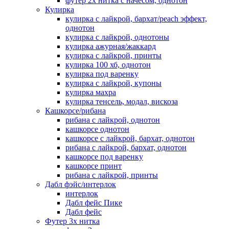
футер 2х нитка с начесом, однотон
Кулирка
кулирка с лайкрой, бархат/peach эффект,
однотон
кулирка с лайкрой, однотоны
кулирка ажурная/жаккард
кулирка с лайкрой, принты
кулирка 100 хб, однотон
кулирка под варенку
кулирка с лайкрой, купоны
кулирка махра
кулирка тенсель, модал, вискоза
Кашкорсе/рибана
рибана с лайкрой, однотон
кашкорсе однотон
кашкорсе с лайкрой, бархат, однотон
рибана с лайкрой, бархат, однотон
кашкорсе под варенку
кашкорсе принт
рибана с лайкрой, принты
Дабл фэйс/интерлок
интерлок
Дабл фейс Пике
Дабл фейс
Футер 3х нитка