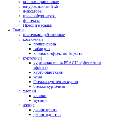
кнопки пришивные
шнурок плоский хб
фиксаторы
прочая фурнитура
фастексы
Пресс и насадки
Ткани
плательно-рубашечные
костюмные
поливискоза
габардин
хлопок с эффектом бархата
курточные
курточная ткань PEACH эффект (пич
эффект)
курточная ткань
кожа
Стежка курточная купон
стежка курточная
хлопки
хлопки
муслин
джинс
джинс принт
джинс однотон