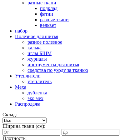
разные ткани
подклад
фатин
разные ткани
вельвет
набор
Полезное для шитья
разное полезное
калька
иглы БШМ
журналы
инструменты для шитья
средства по уходу за тканью
Утеплители
утеплитель
Меха
дубленка
эко мех
Распродажа
Склад:
Ширина ткани (см):
Плотность: