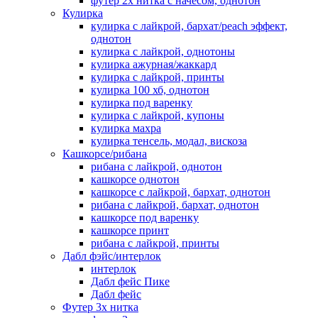
футер 2х нитка с начесом, однотон
Кулирка
кулирка с лайкрой, бархат/peach эффект,
однотон
кулирка с лайкрой, однотоны
кулирка ажурная/жаккард
кулирка с лайкрой, принты
кулирка 100 хб, однотон
кулирка под варенку
кулирка с лайкрой, купоны
кулирка махра
кулирка тенсель, модал, вискоза
Кашкорсе/рибана
рибана с лайкрой, однотон
кашкорсе однотон
кашкорсе с лайкрой, бархат, однотон
рибана с лайкрой, бархат, однотон
кашкорсе под варенку
кашкорсе принт
рибана с лайкрой, принты
Дабл фэйс/интерлок
интерлок
Дабл фейс Пике
Дабл фейс
Футер 3х нитка