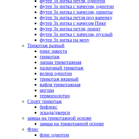
футер 3х нитка петля, однотон
футер 3х нитка с начесом, однотон
футер 3х нитка с начесом, принты
футер 3х нитка петля под варенку
футер 3х нитка с начесом Пике
футер 3х нитка петля, принт
футер 3х нитка с начесом, пухлый
футер 3х нитка на меху
Трикотаж разный
пике лакоста
трикотаж
лапша трикотажная
пальтовый трикотаж
велюр однотон
трикотаж вязаный
вафля трикотажная
ангора
термополотно
Спорт трикотаж
бифлекс
эскада/джерси
замша на трикотажной основе
замша на трикотажной основе
Флис
флис однотон