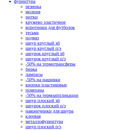
фурнитура
резинка
молния
нитки
кружево эластичное
воротники для футболок
тесьма
подвяз
шнур круглый хб
шнур круглый п/э
шнурок круглый хб
шнурок круглый п/э
-50% на термотрансферы
бирка
лампасы
-50% на нашивки
кнопки пластиковые
помпоны
-50% на термоаппликации
шнур плоский хб
шнурок плоский п/э
наконечники для шнура
клеевая
металлофурнитура
шнур плоский п/э