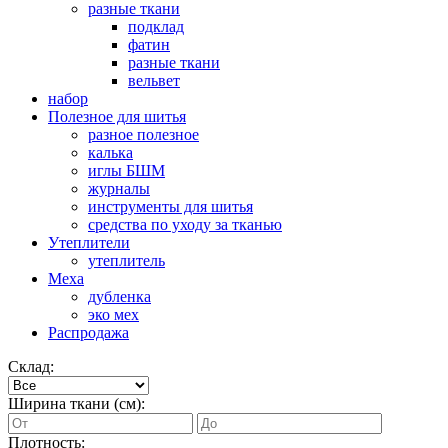
разные ткани
подклад
фатин
разные ткани
вельвет
набор
Полезное для шитья
разное полезное
калька
иглы БШМ
журналы
инструменты для шитья
средства по уходу за тканью
Утеплители
утеплитель
Меха
дубленка
эко мех
Распродажа
Склад:
Ширина ткани (см):
Плотность: