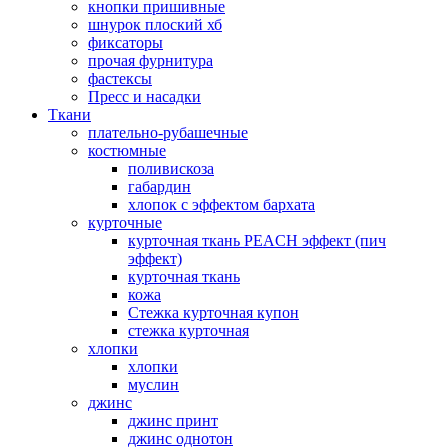
кнопки пришивные
шнурок плоский хб
фиксаторы
прочая фурнитура
фастексы
Пресс и насадки
Ткани
плательно-рубашечные
костюмные
поливискоза
габардин
хлопок с эффектом бархата
курточные
курточная ткань PEACH эффект (пич
эффект)
курточная ткань
кожа
Стежка курточная купон
стежка курточная
хлопки
хлопки
муслин
джинс
джинс принт
джинс однотон