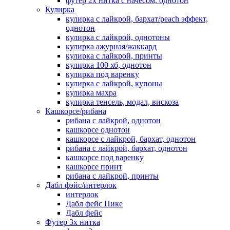
футер 2х нитка с начесом, однотон
Кулирка
кулирка с лайкрой, бархат/peach эффект,
однотон
кулирка с лайкрой, однотоны
кулирка ажурная/жаккард
кулирка с лайкрой, принты
кулирка 100 хб, однотон
кулирка под варенку
кулирка с лайкрой, купоны
кулирка махра
кулирка тенсель, модал, вискоза
Кашкорсе/рибана
рибана с лайкрой, однотон
кашкорсе однотон
кашкорсе с лайкрой, бархат, однотон
рибана с лайкрой, бархат, однотон
кашкорсе под варенку
кашкорсе принт
рибана с лайкрой, принты
Дабл фэйс/интерлок
интерлок
Дабл фейс Пике
Дабл фейс
Футер 3х нитка