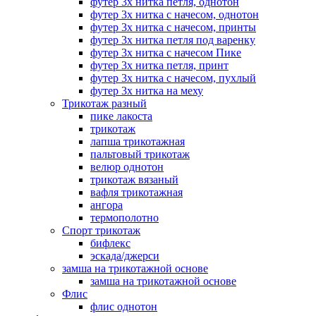
футер 3х нитка петля, однотон
футер 3х нитка с начесом, однотон
футер 3х нитка с начесом, принты
футер 3х нитка петля под варенку
футер 3х нитка с начесом Пике
футер 3х нитка петля, принт
футер 3х нитка с начесом, пухлый
футер 3х нитка на меху
Трикотаж разный
пике лакоста
трикотаж
лапша трикотажная
пальтовый трикотаж
велюр однотон
трикотаж вязаный
вафля трикотажная
ангора
термополотно
Спорт трикотаж
бифлекс
эскада/джерси
замша на трикотажной основе
замша на трикотажной основе
Флис
флис однотон