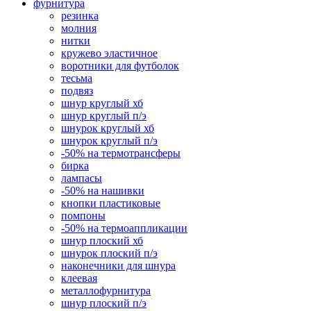
фурнитура
резинка
молния
нитки
кружево эластичное
воротники для футболок
тесьма
подвяз
шнур круглый хб
шнур круглый п/э
шнурок круглый хб
шнурок круглый п/э
-50% на термотрансферы
бирка
лампасы
-50% на нашивки
кнопки пластиковые
помпоны
-50% на термоаппликации
шнур плоский хб
шнурок плоский п/э
наконечники для шнура
клеевая
металлофурнитура
шнур плоский п/э