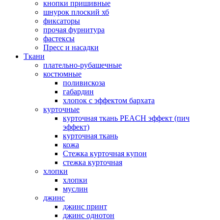
кнопки пришивные
шнурок плоский хб
фиксаторы
прочая фурнитура
фастексы
Пресс и насадки
Ткани
плательно-рубашечные
костюмные
поливискоза
габардин
хлопок с эффектом бархата
курточные
курточная ткань PEACH эффект (пич
эффект)
курточная ткань
кожа
Стежка курточная купон
стежка курточная
хлопки
хлопки
муслин
джинс
джинс принт
джинс однотон