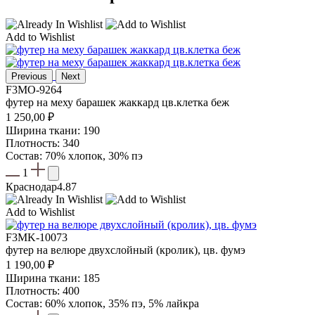
Add to Wishlist
Previous
Next
F3MO-9264
футер на меху барашек жаккард цв.клетка беж
1 250,00
₽
Ширина ткани: 190
Плотность: 340
Состав: 70% хлопок, 30% пэ
1
Краснодар
4.87
Add to Wishlist
F3MK-10073
футер на велюре двухслойный (кролик), цв. фумэ
1 190,00
₽
Ширина ткани: 185
Плотность: 400
Состав: 60% хлопок, 35% пэ, 5% лайкра