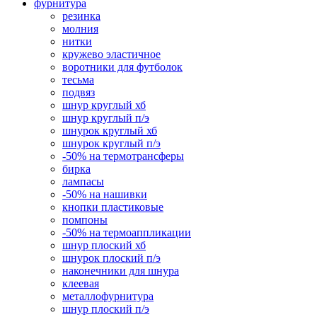
фурнитура
резинка
молния
нитки
кружево эластичное
воротники для футболок
тесьма
подвяз
шнур круглый хб
шнур круглый п/э
шнурок круглый хб
шнурок круглый п/э
-50% на термотрансферы
бирка
лампасы
-50% на нашивки
кнопки пластиковые
помпоны
-50% на термоаппликации
шнур плоский хб
шнурок плоский п/э
наконечники для шнура
клеевая
металлофурнитура
шнур плоский п/э