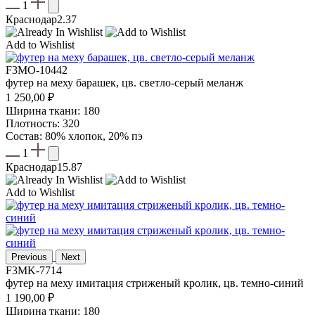
1
Краснодар
2.37
Add to Wishlist
F3MO-10442
футер на меху барашек, цв. светло-серый меланж
1 250,00
₽
Ширина ткани: 180
Плотность: 320
Состав: 80% хлопок, 20% пэ
1
Краснодар
15.87
Add to Wishlist
Previous
Next
F3MK-7714
футер на меху имитация стриженый кролик, цв. темно-синий
1 190,00
₽
Ширина ткани: 180