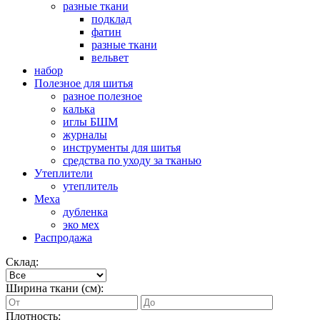
разные ткани
подклад
фатин
разные ткани
вельвет
набор
Полезное для шитья
разное полезное
калька
иглы БШМ
журналы
инструменты для шитья
средства по уходу за тканью
Утеплители
утеплитель
Меха
дубленка
эко мех
Распродажа
Склад:
Ширина ткани (см):
Плотность: