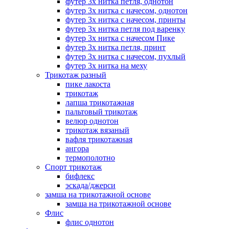
футер 3х нитка петля, однотон
футер 3х нитка с начесом, однотон
футер 3х нитка с начесом, принты
футер 3х нитка петля под варенку
футер 3х нитка с начесом Пике
футер 3х нитка петля, принт
футер 3х нитка с начесом, пухлый
футер 3х нитка на меху
Трикотаж разный
пике лакоста
трикотаж
лапша трикотажная
пальтовый трикотаж
велюр однотон
трикотаж вязаный
вафля трикотажная
ангора
термополотно
Спорт трикотаж
бифлекс
эскада/джерси
замша на трикотажной основе
замша на трикотажной основе
Флис
флис однотон