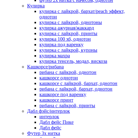
футер 2х нитка с начесом, однотон
Кулирка
кулирка с лайкрой, бархат/peach эффект,
однотон
кулирка с лайкрой, однотоны
кулирка ажурная/жаккард
кулирка с лайкрой, принты
кулирка 100 хб, однотон
кулирка под варенку
кулирка с лайкрой, купоны
кулирка махра
кулирка тенсель, модал, вискоза
Кашкорсе/рибана
рибана с лайкрой, однотон
кашкорсе однотон
кашкорсе с лайкрой, бархат, однотон
рибана с лайкрой, бархат, однотон
кашкорсе под варенку
кашкорсе принт
рибана с лайкрой, принты
Дабл фэйс/интерлок
интерлок
Дабл фейс Пике
Дабл фейс
Футер 3х нитка