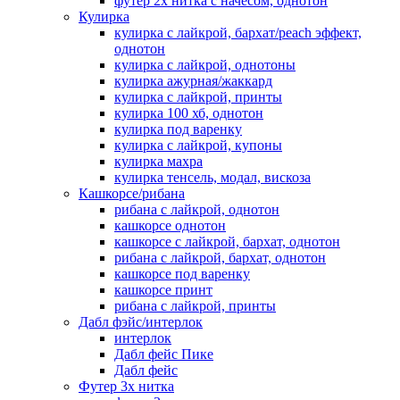
футер 2х нитка с начесом, однотон
Кулирка
кулирка с лайкрой, бархат/peach эффект,
однотон
кулирка с лайкрой, однотоны
кулирка ажурная/жаккард
кулирка с лайкрой, принты
кулирка 100 хб, однотон
кулирка под варенку
кулирка с лайкрой, купоны
кулирка махра
кулирка тенсель, модал, вискоза
Кашкорсе/рибана
рибана с лайкрой, однотон
кашкорсе однотон
кашкорсе с лайкрой, бархат, однотон
рибана с лайкрой, бархат, однотон
кашкорсе под варенку
кашкорсе принт
рибана с лайкрой, принты
Дабл фэйс/интерлок
интерлок
Дабл фейс Пике
Дабл фейс
Футер 3х нитка