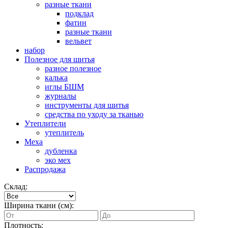
разные ткани
подклад
фатин
разные ткани
вельвет
набор
Полезное для шитья
разное полезное
калька
иглы БШМ
журналы
инструменты для шитья
средства по уходу за тканью
Утеплители
утеплитель
Меха
дубленка
эко мех
Распродажа
Склад:
Ширина ткани (см):
Плотность: