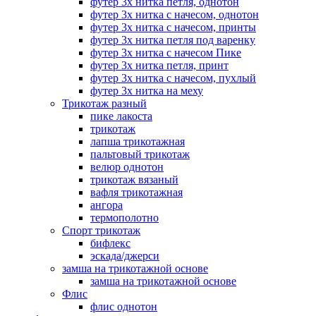
футер 3х нитка петля, однотон
футер 3х нитка с начесом, однотон
футер 3х нитка с начесом, принты
футер 3х нитка петля под варенку
футер 3х нитка с начесом Пике
футер 3х нитка петля, принт
футер 3х нитка с начесом, пухлый
футер 3х нитка на меху
Трикотаж разный
пике лакоста
трикотаж
лапша трикотажная
пальтовый трикотаж
велюр однотон
трикотаж вязаный
вафля трикотажная
ангора
термополотно
Спорт трикотаж
бифлекс
эскада/джерси
замша на трикотажной основе
замша на трикотажной основе
Флис
флис однотон