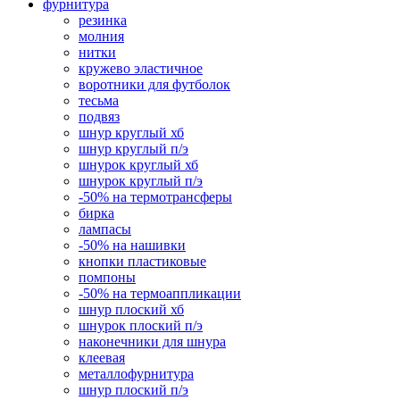
фурнитура
резинка
молния
нитки
кружево эластичное
воротники для футболок
тесьма
подвяз
шнур круглый хб
шнур круглый п/э
шнурок круглый хб
шнурок круглый п/э
-50% на термотрансферы
бирка
лампасы
-50% на нашивки
кнопки пластиковые
помпоны
-50% на термоаппликации
шнур плоский хб
шнурок плоский п/э
наконечники для шнура
клеевая
металлофурнитура
шнур плоский п/э