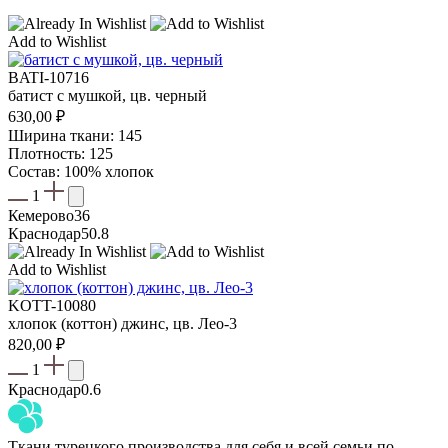
Add to Wishlist
BATI-10716
батист с мушкой, цв. черный
630,00
₽
Ширина ткани: 145
Плотность: 125
Состав: 100% хлопок
1
Кемерово
36
Краснодар
50.8
Add to Wishlist
KOTT-10080
хлопок (коттон) джинс, цв. Лео-3
820,00
₽
1
Краснодар
0.6
Ткани турецкого производства для себя и всей семьи по