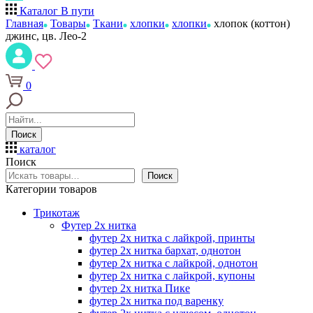
Каталог
В пути
Главная
Товары
Ткани
хлопки
хлопки
хлопок (коттон)
джинс, цв. Лео-2
0
Поиск
каталог
Поиск
Поиск
Категории товаров
Трикотаж
Футер 2х нитка
футер 2х нитка с лайкрой, принты
футер 2х нитка бархат, однотон
футер 2х нитка с лайкрой, однотон
футер 2х нитка с лайкрой, купоны
футер 2х нитка Пике
футер 2х нитка под варенку