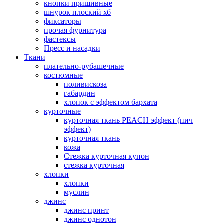
кнопки пришивные
шнурок плоский хб
фиксаторы
прочая фурнитура
фастексы
Пресс и насадки
Ткани
плательно-рубашечные
костюмные
поливискоза
габардин
хлопок с эффектом бархата
курточные
курточная ткань PEACH эффект (пич
эффект)
курточная ткань
кожа
Стежка курточная купон
стежка курточная
хлопки
хлопки
муслин
джинс
джинс принт
джинс однотон