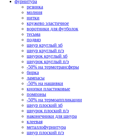
фурнитура
резинка
молния
нитки
кружево эластичное
воротники для футболок
тесьма
подвяз
шнур круглый хб
шнур круглый п/э
шнурок круглый хб
шнурок круглый п/э
-50% на термотрансферы
бирка
лампасы
-50% на нашивки
кнопки пластиковые
помпоны
-50% на термоаппликации
шнур плоский хб
шнурок плоский п/э
наконечники для шнура
клеевая
металлофурнитура
шнур плоский п/э