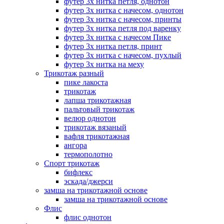
футер 3х нитка петля, однотон
футер 3х нитка с начесом, однотон
футер 3х нитка с начесом, принты
футер 3х нитка петля под варенку
футер 3х нитка с начесом Пике
футер 3х нитка петля, принт
футер 3х нитка с начесом, пухлый
футер 3х нитка на меху
Трикотаж разный
пике лакоста
трикотаж
лапша трикотажная
пальтовый трикотаж
велюр однотон
трикотаж вязаный
вафля трикотажная
ангора
термополотно
Спорт трикотаж
бифлекс
эскада/джерси
замша на трикотажной основе
замша на трикотажной основе
Флис
флис однотон