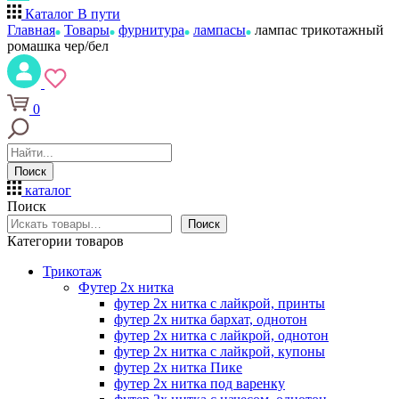
Каталог
В пути
Главная
Товары
фурнитура
лампасы
лампас трикотажный
ромашка чер/бел
0
Поиск
каталог
Поиск
Поиск
Категории товаров
Трикотаж
Футер 2х нитка
футер 2х нитка с лайкрой, принты
футер 2х нитка бархат, однотон
футер 2х нитка с лайкрой, однотон
футер 2х нитка с лайкрой, купоны
футер 2х нитка Пике
футер 2х нитка под варенку