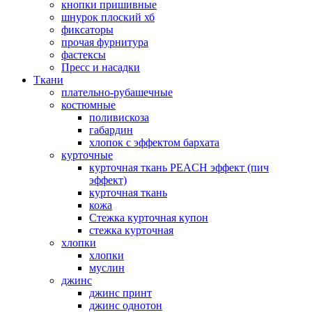
кнопки пришивные
шнурок плоский хб
фиксаторы
прочая фурнитура
фастексы
Пресс и насадки
Ткани
плательно-рубашечные
костюмные
поливискоза
габардин
хлопок с эффектом бархата
курточные
курточная ткань PEACH эффект (пич
эффект)
курточная ткань
кожа
Стежка курточная купон
стежка курточная
хлопки
хлопки
муслин
джинс
джинс принт
джинс однотон