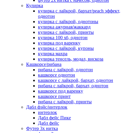
футер 2х нитка с начесом, однотон
Кулирка
кулирка с лайкрой, бархат/peach эффект,
однотон
кулирка с лайкрой, однотоны
кулирка ажурная/жаккард
кулирка с лайкрой, принты
кулирка 100 хб, однотон
кулирка под варенку
кулирка с лайкрой, купоны
кулирка махра
кулирка тенсель, модал, вискоза
Кашкорсе/рибана
рибана с лайкрой, однотон
кашкорсе однотон
кашкорсе с лайкрой, бархат, однотон
рибана с лайкрой, бархат, однотон
кашкорсе под варенку
кашкорсе принт
рибана с лайкрой, принты
Дабл фэйс/интерлок
интерлок
Дабл фейс Пике
Дабл фейс
Футер 3х нитка