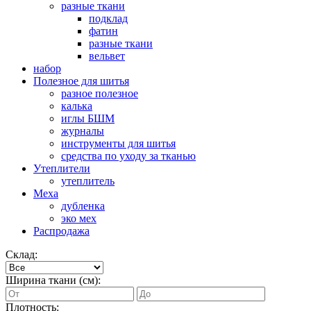
разные ткани
подклад
фатин
разные ткани
вельвет
набор
Полезное для шитья
разное полезное
калька
иглы БШМ
журналы
инструменты для шитья
средства по уходу за тканью
Утеплители
утеплитель
Меха
дубленка
эко мех
Распродажа
Склад:
Ширина ткани (см):
Плотность: