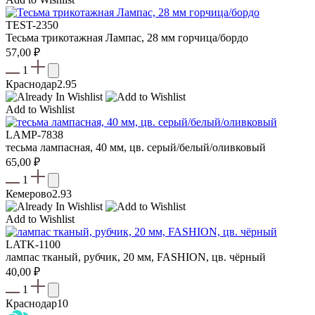
TEST-2350
Тесьма трикотажная Лампас, 28 мм горчица/бордо
57,00
₽
1
Краснодар
2.95
Add to Wishlist
LAMP-7838
тесьма лампасная, 40 мм, цв. серый/белый/оливковый
65,00
₽
1
Кемерово
2.93
Add to Wishlist
LATK-1100
лампас тканый, рубчик, 20 мм, FASHION, цв. чёрный
40,00
₽
1
Краснодар
10