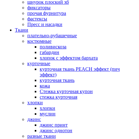
шнурок плоский хб
фиксаторы
прочая фурнитура
фастексы
Пресс и насадки
Ткани
плательно-рубашечные
костюмные
поливискоза
габардин
хлопок с эффектом бархата
курточные
курточная ткань PEACH эффект (пич
эффект)
курточная ткань
кожа
Стежка курточная купон
стежка курточная
хлопки
хлопки
муслин
джинс
джинс принт
джинс однотон
разные ткани