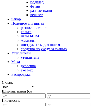
подклад
фатин
разные ткани
вельвет
набор
Полезное для шитья
разное полезное
калька
иглы БШМ
журналы
инструменты для шитья
средства по уходу за тканью
Утеплители
утеплитель
Меха
дубленка
эко мех
Распродажа
Склад:
Ширина ткани (см):
Плотность: