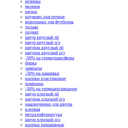
резинка
молния
нитки
кружево эластичное
воротники для футболок
тесьма
подвяз
шнур круглый хб
шнур круглый п/э
шнурок круглый хб
шнурок круглый п/э
-50% на термотрансферы
бирка
лампасы
-50% на нашивки
кнопки пластиковые
помпоны
-50% на термоаппликации
шнур плоский хб
шнурок плоский п/э
наконечники для шнура
клеевая
металлофурнитура
шнур плоский п/э
кнопки пришивные