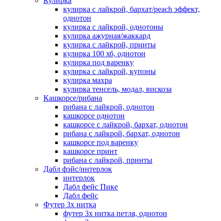
Кулирка
кулирка с лайкрой, бархат/peach эффект,
однотон
кулирка с лайкрой, однотоны
кулирка ажурная/жаккард
кулирка с лайкрой, принты
кулирка 100 хб, однотон
кулирка под варенку
кулирка с лайкрой, купоны
кулирка махра
кулирка тенсель, модал, вискоза
Кашкорсе/рибана
рибана с лайкрой, однотон
кашкорсе однотон
кашкорсе с лайкрой, бархат, однотон
рибана с лайкрой, бархат, однотон
кашкорсе под варенку
кашкорсе принт
рибана с лайкрой, принты
Дабл фэйс/интерлок
интерлок
Дабл фейс Пике
Дабл фейс
Футер 3х нитка
футер 3х нитка петля, однотон