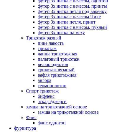
футер 3х нитка с начесом, однотон
футер 3х нитка с начесом, принты
футер 3х нитка петля под варенку
футер 3х нитка с начесом Пике
футер 3х нитка петля, принт
футер 3х нитка с начесом, пухлый
футер 3х нитка на меху
Трикотаж разный
пике лакоста
трикотаж
лапша трикотажная
пальтовый трикотаж
велюр однотон
трикотаж вязаный
вафля трикотажная
ангора
термополотно
Спорт трикотаж
бифлекс
эскада/джерси
замша на трикотажной основе
замша на трикотажной основе
Флис
флис однотон
фурнитура