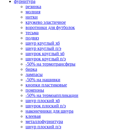
фурнитура
резинка
молния
нитки
кружево эластичное
воротники для футболок
тесьма
подвяз
шнур круглый хб
шнур круглый п/э
шнурок круглый хб
шнурок круглый п/э
-50% на термотрансферы
бирка
лампасы
-50% на нашивки
кнопки пластиковые
помпоны
-50% на термоаппликации
шнур плоский хб
шнурок плоский п/э
наконечники для шнура
клеевая
металлофурнитура
шнур плоский п/э