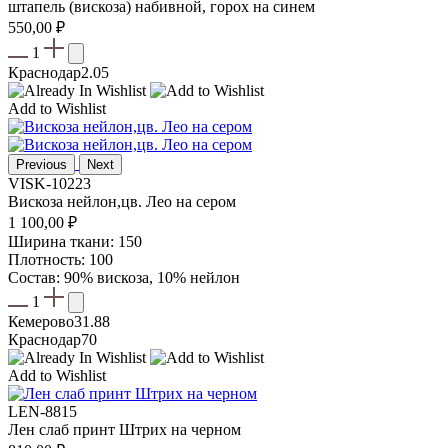
штапель (вискоза) набивной, горох на синем
550,00
₽
1
Краснодар
2.05
Add to Wishlist
Previous
Next
VISK-10223
Вискоза нейлон,цв. Лео на сером
1 100,00
₽
Ширина ткани: 150
Плотность: 100
Состав: 90% вискоза, 10% нейлон
1
Кемерово
31.88
Краснодар
70
Add to Wishlist
LEN-8815
Лен слаб принт Штрих на черном