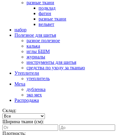
разные ткани
подклад
фатин
разные ткани
вельвет
набор
Полезное для шитья
разное полезное
калька
иглы БШМ
журналы
инструменты для шитья
средства по уходу за тканью
Утеплители
утеплитель
Меха
дубленка
эко мех
Распродажа
Склад:
Ширина ткани (см):
Плотность: