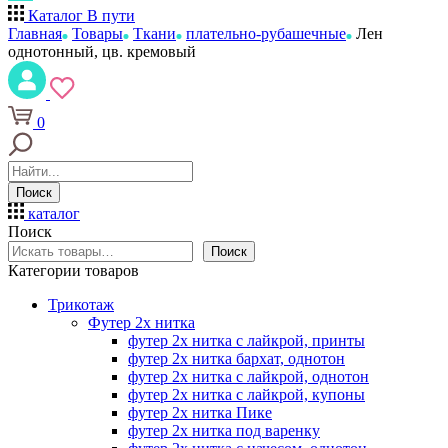
Каталог
В пути
Главная
Товары
Ткани
плательно-рубашечные
Лен
однотонный, цв. кремовый
0
Поиск
каталог
Поиск
Поиск
Категории товаров
Трикотаж
Футер 2х нитка
футер 2х нитка с лайкрой, принты
футер 2х нитка бархат, однотон
футер 2х нитка с лайкрой, однотон
футер 2х нитка с лайкрой, купоны
футер 2х нитка Пике
футер 2х нитка под варенку