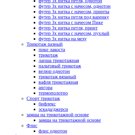
футер 3х нитка петля, однотон
футер 3х нитка с начесом, однотон
футер 3х нитка с начесом, принты
футер 3х нитка петля под варенку
футер 3х нитка с начесом Пике
футер 3х нитка петля, принт
футер 3х нитка с начесом, пухлый
футер 3х нитка на меху
Трикотаж разный
пике лакоста
трикотаж
лапша трикотажная
пальтовый трикотаж
велюр однотон
трикотаж вязаный
вафля трикотажная
ангора
термополотно
Спорт трикотаж
бифлекс
эскада/джерси
замша на трикотажной основе
замша на трикотажной основе
Флис
флис однотон