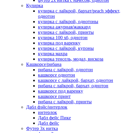
футер 2х нитка с начесом, однотон
Кулирка
кулирка с лайкрой, бархат/peach эффект,
однотон
кулирка с лайкрой, однотоны
кулирка ажурная/жаккард
кулирка с лайкрой, принты
кулирка 100 хб, однотон
кулирка под варенку
кулирка с лайкрой, купоны
кулирка махра
кулирка тенсель, модал, вискоза
Кашкорсе/рибана
рибана с лайкрой, однотон
кашкорсе однотон
кашкорсе с лайкрой, бархат, однотон
рибана с лайкрой, бархат, однотон
кашкорсе под варенку
кашкорсе принт
рибана с лайкрой, принты
Дабл фэйс/интерлок
интерлок
Дабл фейс Пике
Дабл фейс
Футер 3х нитка