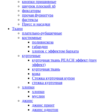
кнопки пришивные
шнурок плоский хб
фиксаторы
прочая фурнитура
фастексы
Пресс и насадки
Ткани
плательно-рубашечные
костюмные
поливискоза
габардин
хлопок с эффектом бархата
курточные
курточная ткань PEACH эффект (пич
эффект)
курточная ткань
кожа
Стежка курточная купон
стежка курточная
хлопки
хлопки
муслин
джинс
джинс принт
джинс однотон