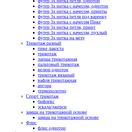
футер 3х нитка петля, однотон
футер 3х нитка с начесом, однотон
футер 3х нитка с начесом, принты
футер 3х нитка петля под варенку
футер 3х нитка с начесом Пике
футер 3х нитка петля, принт
футер 3х нитка с начесом, пухлый
футер 3х нитка на меху
Трикотаж разный
пике лакоста
трикотаж
лапша трикотажная
пальтовый трикотаж
велюр однотон
трикотаж вязаный
вафля трикотажная
ангора
термополотно
Спорт трикотаж
бифлекс
эскада/джерси
замша на трикотажной основе
замша на трикотажной основе
Флис
флис однотон