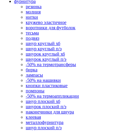
фурнитура
резинка
молния
нитки
кружево эластичное
воротники для футболок
тесьма
подвяз
шнур круглый хб
шнур круглый п/э
шнурок круглый хб
шнурок круглый п/э
-50% на термотрансферы
бирка
лампасы
-50% на нашивки
кнопки пластиковые
помпоны
-50% на термоаппликации
шнур плоский хб
шнурок плоский п/э
наконечники для шнура
клеевая
металлофурнитура
шнур плоский п/э