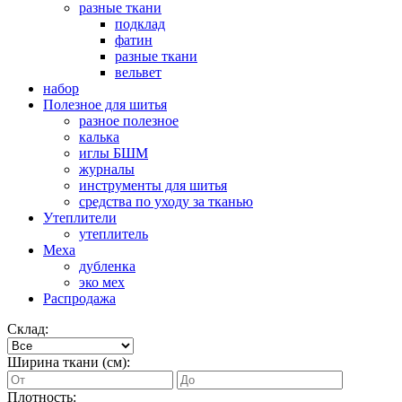
разные ткани
подклад
фатин
разные ткани
вельвет
набор
Полезное для шитья
разное полезное
калька
иглы БШМ
журналы
инструменты для шитья
средства по уходу за тканью
Утеплители
утеплитель
Меха
дубленка
эко мех
Распродажа
Склад:
Ширина ткани (см):
Плотность: