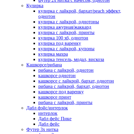
футер 2х нитка с начесом, однотон
Кулирка
кулирка с лайкрой, бархат/peach эффект,
однотон
кулирка с лайкрой, однотоны
кулирка ажурная/жаккард
кулирка с лайкрой, принты
кулирка 100 хб, однотон
кулирка под варенку
кулирка с лайкрой, купоны
кулирка махра
кулирка тенсель, модал, вискоза
Кашкорсе/рибана
рибана с лайкрой, однотон
кашкорсе однотон
кашкорсе с лайкрой, бархат, однотон
рибана с лайкрой, бархат, однотон
кашкорсе под варенку
кашкорсе принт
рибана с лайкрой, принты
Дабл фэйс/интерлок
интерлок
Дабл фейс Пике
Дабл фейс
Футер 3х нитка