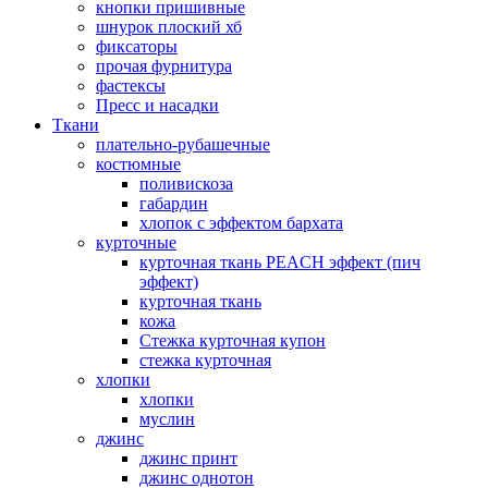
кнопки пришивные
шнурок плоский хб
фиксаторы
прочая фурнитура
фастексы
Пресс и насадки
Ткани
плательно-рубашечные
костюмные
поливискоза
габардин
хлопок с эффектом бархата
курточные
курточная ткань PEACH эффект (пич
эффект)
курточная ткань
кожа
Стежка курточная купон
стежка курточная
хлопки
хлопки
муслин
джинс
джинс принт
джинс однотон