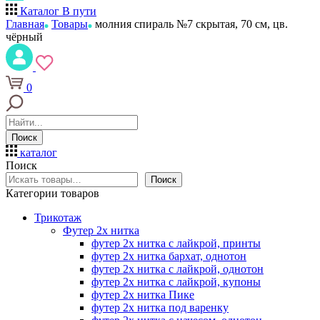
Каталог
В пути
Главная
Товары
молния спираль №7 скрытая, 70 см, цв.
чёрный
0
Поиск
каталог
Поиск
Поиск
Категории товаров
Трикотаж
Футер 2х нитка
футер 2х нитка с лайкрой, принты
футер 2х нитка бархат, однотон
футер 2х нитка с лайкрой, однотон
футер 2х нитка с лайкрой, купоны
футер 2х нитка Пике
футер 2х нитка под варенку