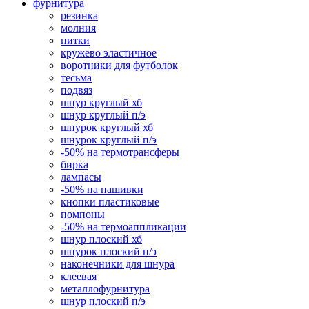
фурнитура
резинка
молния
нитки
кружево эластичное
воротники для футболок
тесьма
подвяз
шнур круглый хб
шнур круглый п/э
шнурок круглый хб
шнурок круглый п/э
-50% на термотрансферы
бирка
лампасы
-50% на нашивки
кнопки пластиковые
помпоны
-50% на термоаппликации
шнур плоский хб
шнурок плоский п/э
наконечники для шнура
клеевая
металлофурнитура
шнур плоский п/э