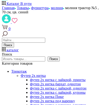
Каталог
В пути
Главная
Товары
фурнитура
молния
молния трактор №5 ,
70 см, цв. синий
0
Поиск
каталог
Поиск
Поиск
Категории товаров
Трикотаж
Футер 2х нитка
футер 2х нитка с лайкрой, принты
футер 2х нитка бархат, однотон
футер 2х нитка с лайкрой, однотон
футер 2х нитка с лайкрой, купоны
футер 2х нитка Пике
футер 2х нитка под варенку