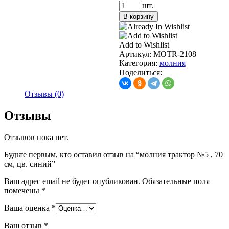
Количество
шт.
товара
В корзину
молния
трактор
№5
Add to Wishlist
,
Артикул:
MOTR-2108
70
Категория:
молния
см,
Поделиться:
цв.
синий
Отзывы (0)
Отзывы
Отзывов пока нет.
Будьте первым, кто оставил отзыв на “молния трактор №5 , 70
см, цв. синий”
Ваш адрес email не будет опубликован.
Обязательные поля
помечены
*
Ваша оценка
*
Ваш отзыв
*