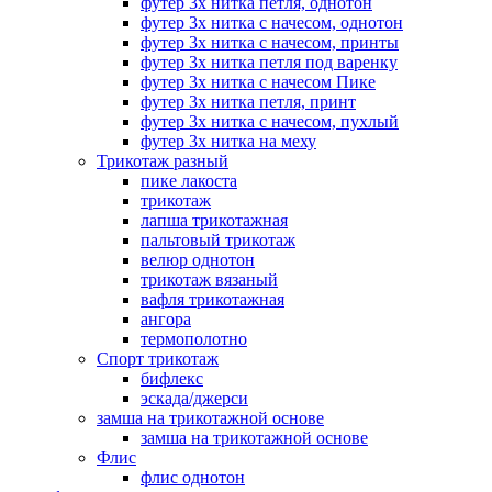
футер 3х нитка петля, однотон
футер 3х нитка с начесом, однотон
футер 3х нитка с начесом, принты
футер 3х нитка петля под варенку
футер 3х нитка с начесом Пике
футер 3х нитка петля, принт
футер 3х нитка с начесом, пухлый
футер 3х нитка на меху
Трикотаж разный
пике лакоста
трикотаж
лапша трикотажная
пальтовый трикотаж
велюр однотон
трикотаж вязаный
вафля трикотажная
ангора
термополотно
Спорт трикотаж
бифлекс
эскада/джерси
замша на трикотажной основе
замша на трикотажной основе
Флис
флис однотон