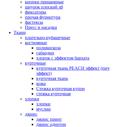
кнопки пришивные
шнурок плоский хб
фиксаторы
прочая фурнитура
фастексы
Пресс и насадки
Ткани
плательно-рубашечные
костюмные
поливискоза
габардин
хлопок с эффектом бархата
курточные
курточная ткань PEACH эффект (пич
эффект)
курточная ткань
кожа
Стежка курточная купон
стежка курточная
хлопки
хлопки
муслин
джинс
джинс принт
джинс однотон