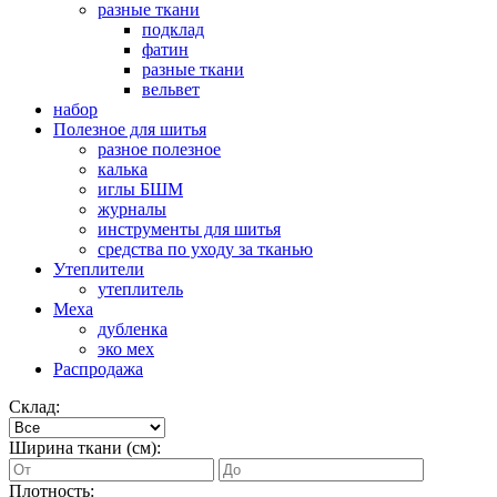
разные ткани
подклад
фатин
разные ткани
вельвет
набор
Полезное для шитья
разное полезное
калька
иглы БШМ
журналы
инструменты для шитья
средства по уходу за тканью
Утеплители
утеплитель
Меха
дубленка
эко мех
Распродажа
Склад:
Ширина ткани (см):
Плотность: