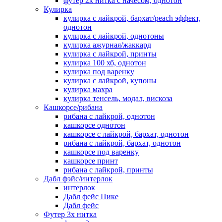
футер 2х нитка с начесом, однотон
Кулирка
кулирка с лайкрой, бархат/peach эффект,
однотон
кулирка с лайкрой, однотоны
кулирка ажурная/жаккард
кулирка с лайкрой, принты
кулирка 100 хб, однотон
кулирка под варенку
кулирка с лайкрой, купоны
кулирка махра
кулирка тенсель, модал, вискоза
Кашкорсе/рибана
рибана с лайкрой, однотон
кашкорсе однотон
кашкорсе с лайкрой, бархат, однотон
рибана с лайкрой, бархат, однотон
кашкорсе под варенку
кашкорсе принт
рибана с лайкрой, принты
Дабл фэйс/интерлок
интерлок
Дабл фейс Пике
Дабл фейс
Футер 3х нитка