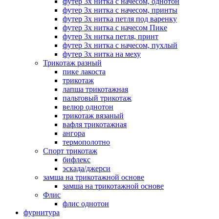
футер 3х нитка с начесом, однотон
футер 3х нитка с начесом, принты
футер 3х нитка петля под варенку
футер 3х нитка с начесом Пике
футер 3х нитка петля, принт
футер 3х нитка с начесом, пухлый
футер 3х нитка на меху
Трикотаж разный
пике лакоста
трикотаж
лапша трикотажная
пальтовый трикотаж
велюр однотон
трикотаж вязаный
вафля трикотажная
ангора
термополотно
Спорт трикотаж
бифлекс
эскада/джерси
замша на трикотажной основе
замша на трикотажной основе
Флис
флис однотон
фурнитура