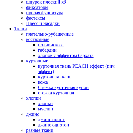
шнурок плоский хб
фиксаторы
прочая фурнитура
фастексы
Пресс и насадки
Ткани
плательно-рубашечные
костюмные
поливискоза
габардин
хлопок с эффектом бархата
курточные
курточная ткань PEACH эффект (пич
эффект)
курточная ткань
кожа
Стежка курточная купон
стежка курточная
хлопки
хлопки
муслин
джинс
джинс принт
джинс однотон
разные ткани