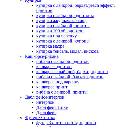
Кулирка
кулирка с лайкрой, бархат/peach эффект,
однотон
кулирка с лайкрой, однотоны
кулирка ажурная/жаккард
кулирка с лайкрой, принты
кулирка 100 хб, однотон
кулирка под варенку
кулирка с лайкрой, купоны
кулирка махра
кулирка тенсель, модал, вискоза
Кашкорсе/рибана
рибана с лайкрой, однотон
кашкорсе однотон
кашкорсе с лайкрой, бархат, однотон
рибана с лайкрой, бархат, однотон
кашкорсе под варенку
кашкорсе принт
рибана с лайкрой, принты
Дабл фэйс/интерлок
интерлок
Дабл фейс Пике
Дабл фейс
Футер 3х нитка
футер 3х нитка петля, однотон