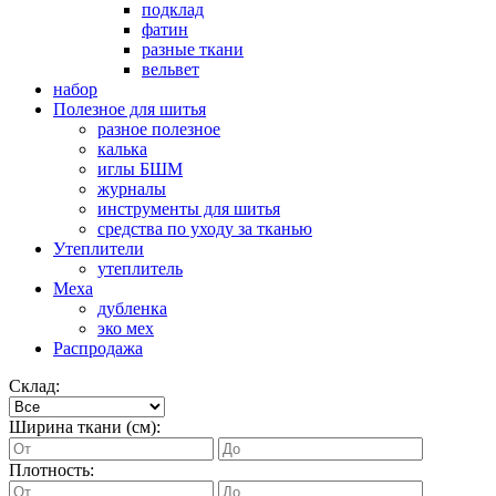
подклад
фатин
разные ткани
вельвет
набор
Полезное для шитья
разное полезное
калька
иглы БШМ
журналы
инструменты для шитья
средства по уходу за тканью
Утеплители
утеплитель
Меха
дубленка
эко мех
Распродажа
Склад:
Ширина ткани (см):
Плотность: