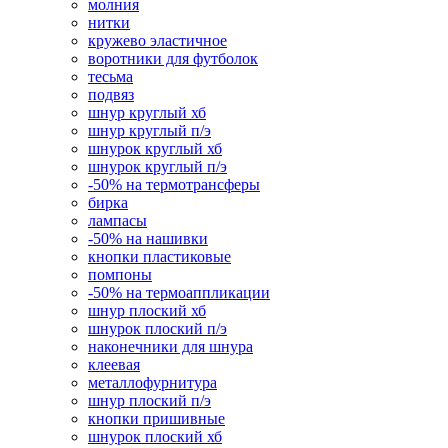
молния
нитки
кружево эластичное
воротники для футболок
тесьма
подвяз
шнур круглый хб
шнур круглый п/э
шнурок круглый хб
шнурок круглый п/э
-50% на термотрансферы
бирка
лампасы
-50% на нашивки
кнопки пластиковые
помпоны
-50% на термоаппликации
шнур плоский хб
шнурок плоский п/э
наконечники для шнура
клеевая
металлофурнитура
шнур плоский п/э
кнопки пришивные
шнурок плоский хб