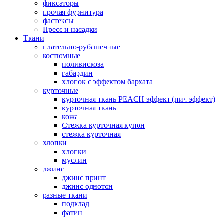
фиксаторы
прочая фурнитура
фастексы
Пресс и насадки
Ткани
плательно-рубашечные
костюмные
поливискоза
габардин
хлопок с эффектом бархата
курточные
курточная ткань PEACH эффект (пич эффект)
курточная ткань
кожа
Стежка курточная купон
стежка курточная
хлопки
хлопки
муслин
джинс
джинс принт
джинс однотон
разные ткани
подклад
фатин