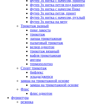
футер 3х нитка с начесом, принты
футер 3х нитка петля под варенку
футер 3х нитка с начесом Пике
футер 3х нитка петля, принт
футер 3х нитка с начесом, пухлый
футер 3х нитка на меху
Трикотаж разный
пике лакоста
трикотаж
лапша трикотажная
пальтовый трикотаж
велюр однотон
трикотаж вязаный
вафля трикотажная
ангора
термополотно
Спорт трикотаж
бифлекс
эскада/джерси
замша на трикотажной основе
замша на трикотажной основе
Флис
флис однотон
фурнитура
резинка