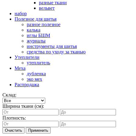
разные ткани
вельвет
набор
Полезное для шитья
разное полезное
калька
иглы БШМ
журналы
инструменты для шитья
средства по уходу за тканью
Утеплители
утеплитель
Меха
дубленка
эко мех
Распродажа
Склад:
Ширина ткани (см):
Плотность:
Очистить
Применить