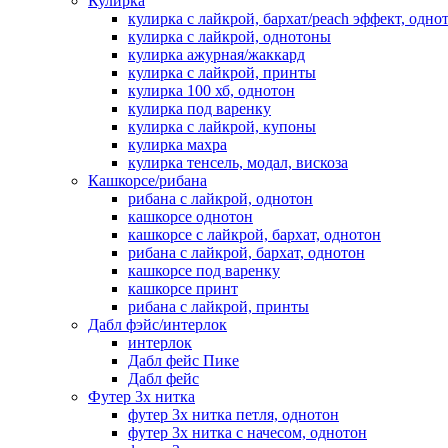
Кулирка
кулирка с лайкрой, бархат/peach эффект, одно
кулирка с лайкрой, однотоны
кулирка ажурная/жаккард
кулирка с лайкрой, принты
кулирка 100 хб, однотон
кулирка под варенку
кулирка с лайкрой, купоны
кулирка махра
кулирка тенсель, модал, вискоза
Кашкорсе/рибана
рибана с лайкрой, однотон
кашкорсе однотон
кашкорсе с лайкрой, бархат, однотон
рибана с лайкрой, бархат, однотон
кашкорсе под варенку
кашкорсе принт
рибана с лайкрой, принты
Дабл фэйс/интерлок
интерлок
Дабл фейс Пике
Дабл фейс
Футер 3х нитка
футер 3х нитка петля, однотон
футер 3х нитка с начесом, однотон