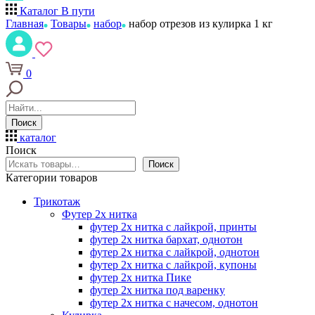
Каталог
В пути
Главная
Товары
набор
набор отрезов из кулирка 1 кг
0
Поиск
каталог
Поиск
Поиск
Категории товаров
Трикотаж
Футер 2х нитка
футер 2х нитка с лайкрой, принты
футер 2х нитка бархат, однотон
футер 2х нитка с лайкрой, однотон
футер 2х нитка с лайкрой, купоны
футер 2х нитка Пике
футер 2х нитка под варенку
футер 2х нитка с начесом, однотон