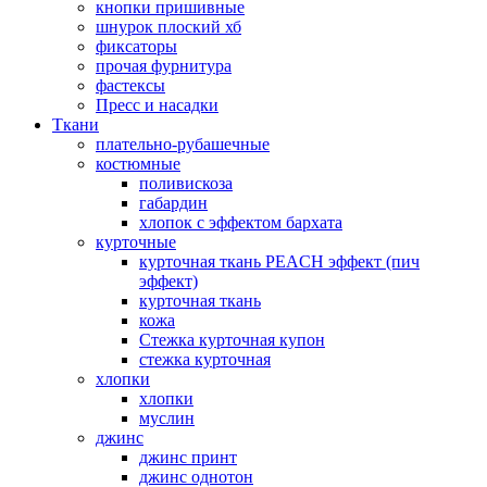
кнопки пришивные
шнурок плоский хб
фиксаторы
прочая фурнитура
фастексы
Пресс и насадки
Ткани
плательно-рубашечные
костюмные
поливискоза
габардин
хлопок с эффектом бархата
курточные
курточная ткань PEACH эффект (пич
эффект)
курточная ткань
кожа
Стежка курточная купон
стежка курточная
хлопки
хлопки
муслин
джинс
джинс принт
джинс однотон