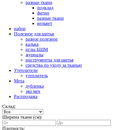
разные ткани
подклад
фатин
разные ткани
вельвет
набор
Полезное для шитья
разное полезное
калька
иглы БШМ
журналы
инструменты для шитья
средства по уходу за тканью
Утеплители
утеплитель
Меха
дубленка
эко мех
Распродажа
Склад:
Ширина ткани (см):
Плотность: