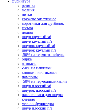
фурнитура
резинка
молния
нитки
кружево эластичное
воротники для футболок
тесьма
подвяз
шнур круглый хб
шнур круглый п/э
шнурок круглый хб
шнурок круглый п/э
-50% на термотрансферы
бирка
лампасы
-50% на нашивки
кнопки пластиковые
помпоны
-50% на термоаппликации
шнур плоский хб
шнурок плоский п/э
наконечники для шнура
клеевая
металлофурнитура
шнур плоский п/э