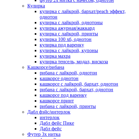
футер 2х нитка с начесом, однотон
Кулирка
кулирка с лайкрой, бархат/peach эффект,
однотон
кулирка с лайкрой, однотоны
кулирка ажурная/жаккард
кулирка с лайкрой, принты
кулирка 100 хб, однотон
кулирка под варенку
кулирка с лайкрой, купоны
кулирка махра
кулирка тенсель, модал, вискоза
Кашкорсе/рибана
рибана с лайкрой, однотон
кашкорсе однотон
кашкорсе с лайкрой, бархат, однотон
рибана с лайкрой, бархат, однотон
кашкорсе под варенку
кашкорсе принт
рибана с лайкрой, принты
Дабл фэйс/интерлок
интерлок
Дабл фейс Пике
Дабл фейс
Футер 3х нитка