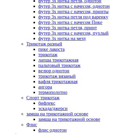
футер 3х нитка петля, однотон
футер 3х нитка с начесом, однотон
футер 3х нитка с начесом, принты
футер 3х нитка петля под варенку
футер 3х нитка с начесом Пике
футер 3х нитка петля, принт
футер 3х нитка с начесом, пухлый
футер 3х нитка на меху
Трикотаж разный
пике лакоста
трикотаж
лапша трикотажная
пальтовый трикотаж
велюр однотон
трикотаж вязаный
вафля трикотажная
ангора
термополотно
Спорт трикотаж
бифлекс
эскада/джерси
замша на трикотажной основе
замша на трикотажной основе
Флис
флис однотон