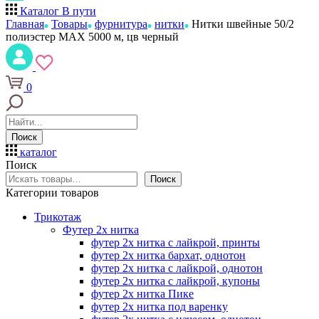
Каталог
В пути
Главная
Товары
фурнитура
нитки
Нитки швейные 50/2
полиэстер MAX 5000 м, цв черный
0
Поиск
каталог
Поиск
Поиск
Категории товаров
Трикотаж
Футер 2х нитка
футер 2х нитка с лайкрой, принты
футер 2х нитка бархат, однотон
футер 2х нитка с лайкрой, однотон
футер 2х нитка с лайкрой, купоны
футер 2х нитка Пике
футер 2х нитка под варенку