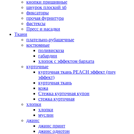
кнопки пришивные
шнурок плоский хб
фиксаторы
прочая фурнитура
фастексы
Пресс и насадки
Ткани
плательно-рубашечные
костюмные
поливискоза
габардин
хлопок с эффектом бархата
курточные
курточная ткань PEACH эффект (пич
эффект)
курточная ткань
кожа
Стежка курточная купон
стежка курточная
хлопки
хлопки
муслин
джинс
джинс принт
джинс однотон