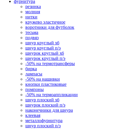
фурнитура
резинка
молния
нитки
кружево эластичное
воротники для футболок
тесьма
подвяз
шнур круглый хб
шнур круглый п/э
шнурок круглый хб
шнурок круглый п/э
-50% на термотрансферы
бирка
лампасы
-50% на нашивки
кнопки пластиковые
помпоны
-50% на термоаппликации
шнур плоский хб
шнурок плоский п/э
наконечники для шнура
клеевая
металлофурнитура
шнур плоский п/э