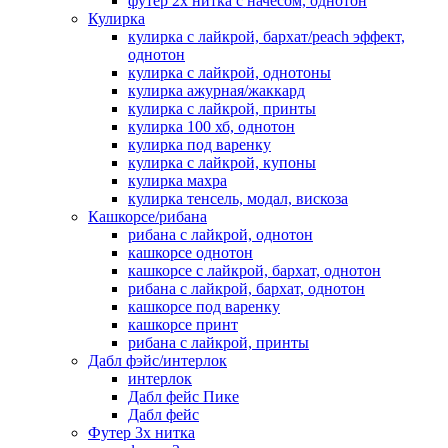
футер 2х нитка с начесом, однотон
Кулирка
кулирка с лайкрой, бархат/peach эффект,
однотон
кулирка с лайкрой, однотоны
кулирка ажурная/жаккард
кулирка с лайкрой, принты
кулирка 100 хб, однотон
кулирка под варенку
кулирка с лайкрой, купоны
кулирка махра
кулирка тенсель, модал, вискоза
Кашкорсе/рибана
рибана с лайкрой, однотон
кашкорсе однотон
кашкорсе с лайкрой, бархат, однотон
рибана с лайкрой, бархат, однотон
кашкорсе под варенку
кашкорсе принт
рибана с лайкрой, принты
Дабл фэйс/интерлок
интерлок
Дабл фейс Пике
Дабл фейс
Футер 3х нитка