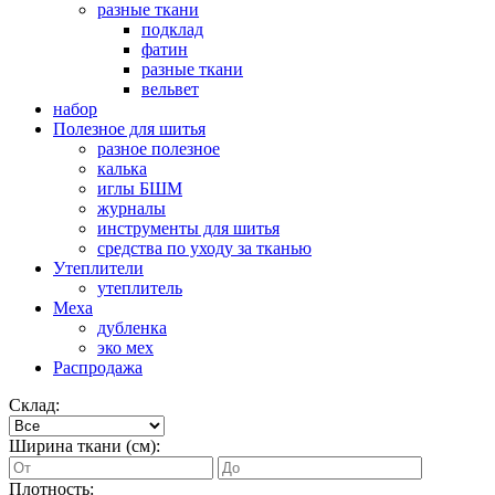
разные ткани
подклад
фатин
разные ткани
вельвет
набор
Полезное для шитья
разное полезное
калька
иглы БШМ
журналы
инструменты для шитья
средства по уходу за тканью
Утеплители
утеплитель
Меха
дубленка
эко мех
Распродажа
Склад:
Ширина ткани (см):
Плотность: