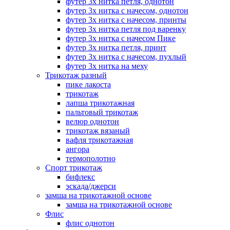
футер 3х нитка петля, однотон
футер 3х нитка с начесом, однотон
футер 3х нитка с начесом, принты
футер 3х нитка петля под варенку
футер 3х нитка с начесом Пике
футер 3х нитка петля, принт
футер 3х нитка с начесом, пухлый
футер 3х нитка на меху
Трикотаж разный
пике лакоста
трикотаж
лапша трикотажная
пальтовый трикотаж
велюр однотон
трикотаж вязаный
вафля трикотажная
ангора
термополотно
Спорт трикотаж
бифлекс
эскада/джерси
замша на трикотажной основе
замша на трикотажной основе
Флис
флис однотон