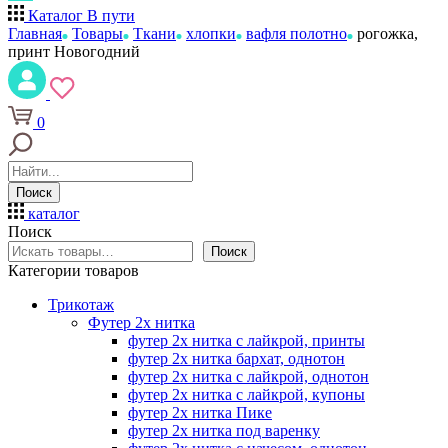
Каталог
В пути
Главная
Товары
Ткани
хлопки
вафля полотно
рогожка,
принт Новогодний
0
Поиск
каталог
Поиск
Поиск
Категории товаров
Трикотаж
Футер 2х нитка
футер 2х нитка с лайкрой, принты
футер 2х нитка бархат, однотон
футер 2х нитка с лайкрой, однотон
футер 2х нитка с лайкрой, купоны
футер 2х нитка Пике
футер 2х нитка под варенку