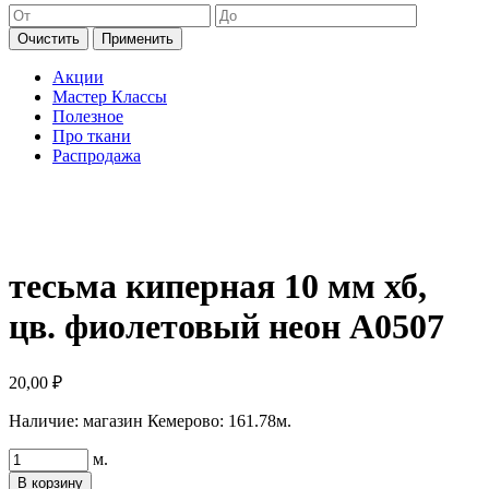
Очистить
Применить
Акции
Мастер Классы
Полезное
Про ткани
Распродажа
тесьма киперная 10 мм хб,
цв. фиолетовый неон А0507
20,00
₽
Наличие:
магазин Кемерово: 161.78м.
Количество
м.
товара
В корзину