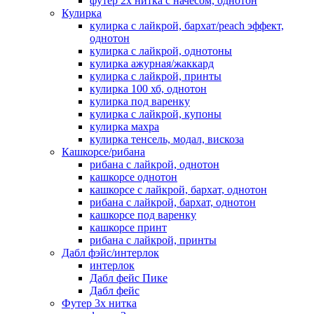
футер 2х нитка с начесом, однотон
Кулирка
кулирка с лайкрой, бархат/peach эффект,
однотон
кулирка с лайкрой, однотоны
кулирка ажурная/жаккард
кулирка с лайкрой, принты
кулирка 100 хб, однотон
кулирка под варенку
кулирка с лайкрой, купоны
кулирка махра
кулирка тенсель, модал, вискоза
Кашкорсе/рибана
рибана с лайкрой, однотон
кашкорсе однотон
кашкорсе с лайкрой, бархат, однотон
рибана с лайкрой, бархат, однотон
кашкорсе под варенку
кашкорсе принт
рибана с лайкрой, принты
Дабл фэйс/интерлок
интерлок
Дабл фейс Пике
Дабл фейс
Футер 3х нитка