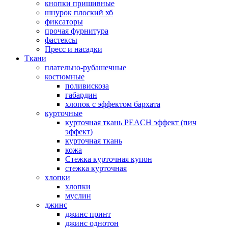
кнопки пришивные
шнурок плоский хб
фиксаторы
прочая фурнитура
фастексы
Пресс и насадки
Ткани
плательно-рубашечные
костюмные
поливискоза
габардин
хлопок с эффектом бархата
курточные
курточная ткань PEACH эффект (пич
эффект)
курточная ткань
кожа
Стежка курточная купон
стежка курточная
хлопки
хлопки
муслин
джинс
джинс принт
джинс однотон