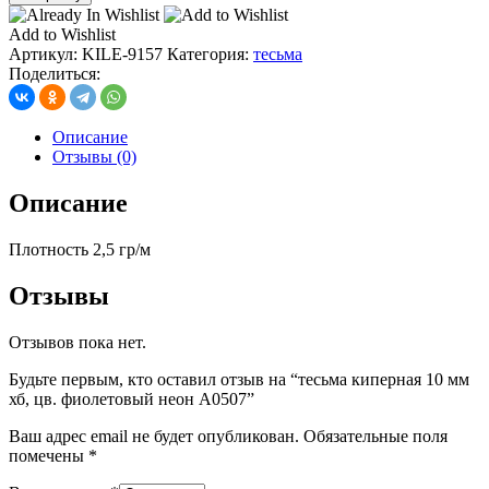
тесьма
киперная
Add to Wishlist
10
Артикул:
KILE-9157
Категория:
тесьма
мм
Поделиться:
хб,
цв.
фиолетовый
Описание
неон
Отзывы (0)
А0507
Описание
Плотность 2,5 гр/м
Отзывы
Отзывов пока нет.
Будьте первым, кто оставил отзыв на “тесьма киперная 10 мм
хб, цв. фиолетовый неон А0507”
Ваш адрес email не будет опубликован.
Обязательные поля
помечены
*