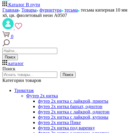
Каталог
В пути
Главная
Товары
фурнитура
тесьма
тесьма киперная 10 мм
хб, цв. фиолетовый неон А0507
0
Поиск
каталог
Поиск
Поиск
Категории товаров
Трикотаж
Футер 2х нитка
футер 2х нитка с лайкрой, принты
футер 2х нитка бархат, однотон
футер 2х нитка с лайкрой, однотон
футер 2х нитка с лайкрой, купоны
футер 2х нитка Пике
футер 2х нитка под варенку