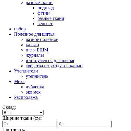
разные ткани
подклад
фатин
разные ткани
вельвет
набор
Полезное для шитья
разное полезное
калька
иглы БШМ
журналы
инструменты для шитья
средства по уходу за тканью
Утеплители
утеплитель
Меха
дубленка
эко мех
Распродажа
Склад:
Ширина ткани (см):
Плотность: