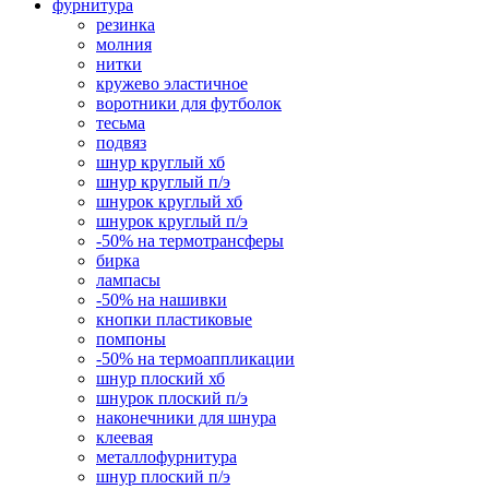
фурнитура
резинка
молния
нитки
кружево эластичное
воротники для футболок
тесьма
подвяз
шнур круглый хб
шнур круглый п/э
шнурок круглый хб
шнурок круглый п/э
-50% на термотрансферы
бирка
лампасы
-50% на нашивки
кнопки пластиковые
помпоны
-50% на термоаппликации
шнур плоский хб
шнурок плоский п/э
наконечники для шнура
клеевая
металлофурнитура
шнур плоский п/э