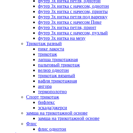
футер 3х нитка петля, однотон
футер 3х нитка с начесом, однотон
футер 3х нитка с начесом, принты
футер 3х нитка петля под варенку
футер 3х нитка с начесом Пике
футер 3х нитка петля, принт
футер 3х нитка с начесом, пухлый
футер 3х нитка на меху
Трикотаж разный
пике лакоста
трикотаж
лапша трикотажная
пальтовый трикотаж
велюр однотон
трикотаж вязаный
вафля трикотажная
ангора
термополотно
Спорт трикотаж
бифлекс
эскада/джерси
замша на трикотажной основе
замша на трикотажной основе
Флис
флис однотон