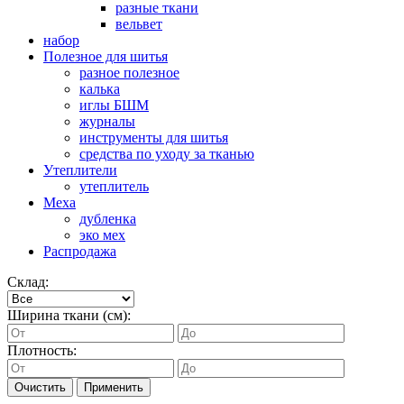
разные ткани
вельвет
набор
Полезное для шитья
разное полезное
калька
иглы БШМ
журналы
инструменты для шитья
средства по уходу за тканью
Утеплители
утеплитель
Меха
дубленка
эко мех
Распродажа
Склад:
Ширина ткани (см):
Плотность:
Очистить
Применить