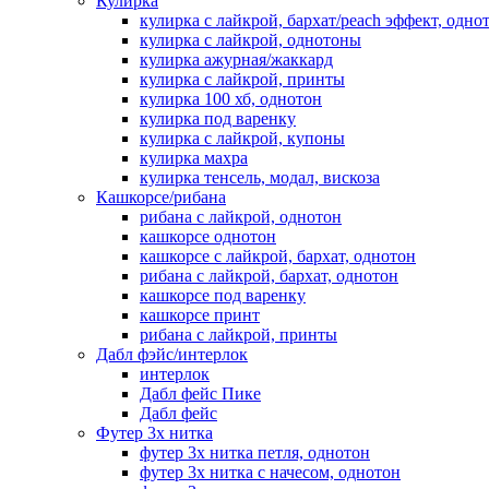
Кулирка
кулирка с лайкрой, бархат/peach эффект, одно
кулирка с лайкрой, однотоны
кулирка ажурная/жаккард
кулирка с лайкрой, принты
кулирка 100 хб, однотон
кулирка под варенку
кулирка с лайкрой, купоны
кулирка махра
кулирка тенсель, модал, вискоза
Кашкорсе/рибана
рибана с лайкрой, однотон
кашкорсе однотон
кашкорсе с лайкрой, бархат, однотон
рибана с лайкрой, бархат, однотон
кашкорсе под варенку
кашкорсе принт
рибана с лайкрой, принты
Дабл фэйс/интерлок
интерлок
Дабл фейс Пике
Дабл фейс
Футер 3х нитка
футер 3х нитка петля, однотон
футер 3х нитка с начесом, однотон