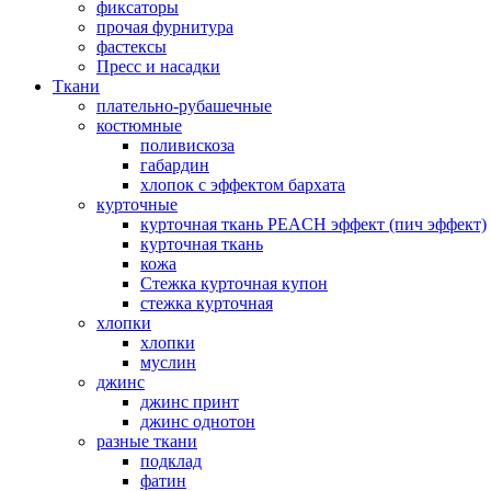
фиксаторы
прочая фурнитура
фастексы
Пресс и насадки
Ткани
плательно-рубашечные
костюмные
поливискоза
габардин
хлопок с эффектом бархата
курточные
курточная ткань PEACH эффект (пич эффект)
курточная ткань
кожа
Стежка курточная купон
стежка курточная
хлопки
хлопки
муслин
джинс
джинс принт
джинс однотон
разные ткани
подклад
фатин