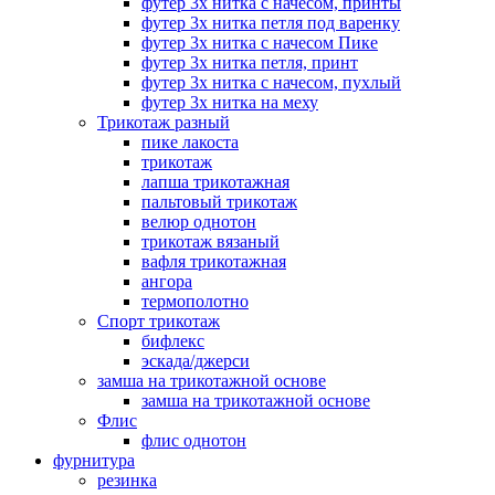
футер 3х нитка с начесом, принты
футер 3х нитка петля под варенку
футер 3х нитка с начесом Пике
футер 3х нитка петля, принт
футер 3х нитка с начесом, пухлый
футер 3х нитка на меху
Трикотаж разный
пике лакоста
трикотаж
лапша трикотажная
пальтовый трикотаж
велюр однотон
трикотаж вязаный
вафля трикотажная
ангора
термополотно
Спорт трикотаж
бифлекс
эскада/джерси
замша на трикотажной основе
замша на трикотажной основе
Флис
флис однотон
фурнитура
резинка