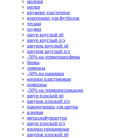
молния
нитки
кружево эластичное
воротники для футболок
тесьма
подвяз
шнур круглый хб
шнур круглый п/э
шнурок круглый хб
шнурок круглый п/э
-50% на термотрансферы
бирка
лампасы
-50% на нашивки
кнопки пластиковые
помпоны
-50% на термоаппликации
шнур плоский хб
шнурок плоский п/э
наконечники для шнура
клеевая
металлофурнитура
шнур плоский п/э
кнопки пришивные
шнурок плоский хб