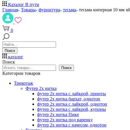
Каталог
В пути
Главная
Товары
фурнитура
тесьма
тесьма киперная 10 мм хб
0
Поиск
каталог
Поиск
Поиск
Категории товаров
Трикотаж
Футер 2х нитка
футер 2х нитка с лайкрой, принты
футер 2х нитка бархат, однотон
футер 2х нитка с лайкрой, однотон
футер 2х нитка с лайкрой, купоны
футер 2х нитка Пике
футер 2х нитка под варенку
футер 2х нитка с начесом, однотон