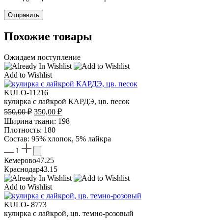
Похожие товары
Ожидаем поступление
Add to Wishlist
KULO-11216
кулирка с лайкрой КАРДЭ, цв. песок
Первоначальная
Текущая
550,00
₽
350,00
₽
цена
цена:
Ширина ткани: 198
составляла
350,00 ₽.
Плотность: 180
550,00 ₽.
Состав: 95% хлопок, 5% лайкра
1
Кемерово
47.25
Краснодар
43.15
Add to Wishlist
KULO- 8773
кулирка с лайкрой, цв. темно-розовый