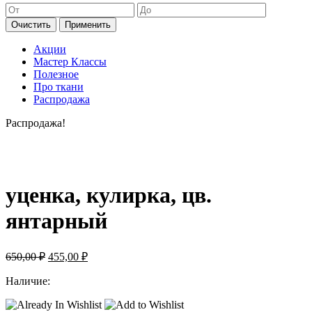
Очистить
Применить
Акции
Мастер Классы
Полезное
Про ткани
Распродажа
Распродажа!
уценка, кулирка, цв.
янтарный
Первоначальная
Текущая
650,00
₽
455,00
₽
цена
цена:
составляла
Наличие:
455,00 ₽.
650,00 ₽.