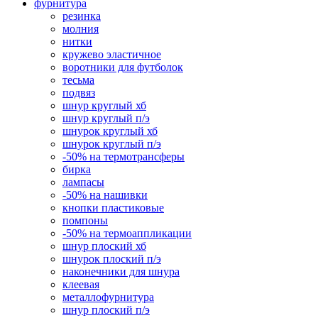
фурнитура
резинка
молния
нитки
кружево эластичное
воротники для футболок
тесьма
подвяз
шнур круглый хб
шнур круглый п/э
шнурок круглый хб
шнурок круглый п/э
-50% на термотрансферы
бирка
лампасы
-50% на нашивки
кнопки пластиковые
помпоны
-50% на термоаппликации
шнур плоский хб
шнурок плоский п/э
наконечники для шнура
клеевая
металлофурнитура
шнур плоский п/э