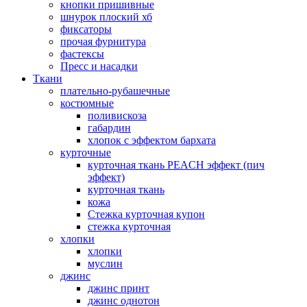
кнопки пришивные
шнурок плоский хб
фиксаторы
прочая фурнитура
фастексы
Пресс и насадки
Ткани
плательно-рубашечные
костюмные
поливискоза
габардин
хлопок с эффектом бархата
курточные
курточная ткань PEACH эффект (пич
эффект)
курточная ткань
кожа
Стежка курточная купон
стежка курточная
хлопки
хлопки
муслин
джинс
джинс принт
джинс однотон