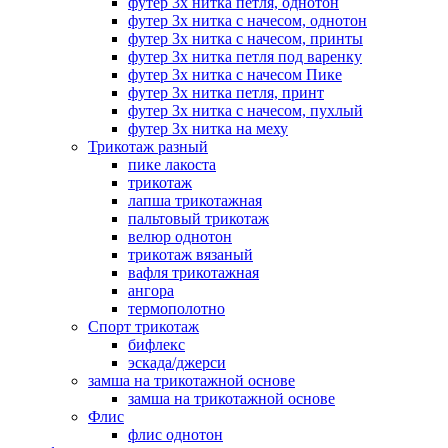
футер 3х нитка петля, однотон
футер 3х нитка с начесом, однотон
футер 3х нитка с начесом, принты
футер 3х нитка петля под варенку
футер 3х нитка с начесом Пике
футер 3х нитка петля, принт
футер 3х нитка с начесом, пухлый
футер 3х нитка на меху
Трикотаж разный
пике лакоста
трикотаж
лапша трикотажная
пальтовый трикотаж
велюр однотон
трикотаж вязаный
вафля трикотажная
ангора
термополотно
Спорт трикотаж
бифлекс
эскада/джерси
замша на трикотажной основе
замша на трикотажной основе
Флис
флис однотон