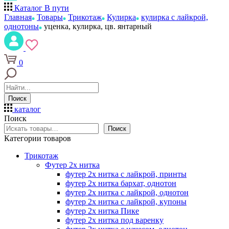
Каталог
В пути
Главная
Товары
Трикотаж
Кулирка
кулирка с лайкрой,
однотоны
уценка, кулирка, цв. янтарный
0
Поиск
каталог
Поиск
Поиск
Категории товаров
Трикотаж
Футер 2х нитка
футер 2х нитка с лайкрой, принты
футер 2х нитка бархат, однотон
футер 2х нитка с лайкрой, однотон
футер 2х нитка с лайкрой, купоны
футер 2х нитка Пике
футер 2х нитка под варенку