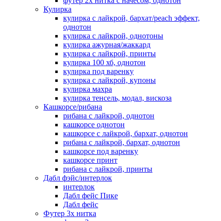
футер 2х нитка с начесом, однотон
Кулирка
кулирка с лайкрой, бархат/peach эффект,
однотон
кулирка с лайкрой, однотоны
кулирка ажурная/жаккард
кулирка с лайкрой, принты
кулирка 100 хб, однотон
кулирка под варенку
кулирка с лайкрой, купоны
кулирка махра
кулирка тенсель, модал, вискоза
Кашкорсе/рибана
рибана с лайкрой, однотон
кашкорсе однотон
кашкорсе с лайкрой, бархат, однотон
рибана с лайкрой, бархат, однотон
кашкорсе под варенку
кашкорсе принт
рибана с лайкрой, принты
Дабл фэйс/интерлок
интерлок
Дабл фейс Пике
Дабл фейс
Футер 3х нитка