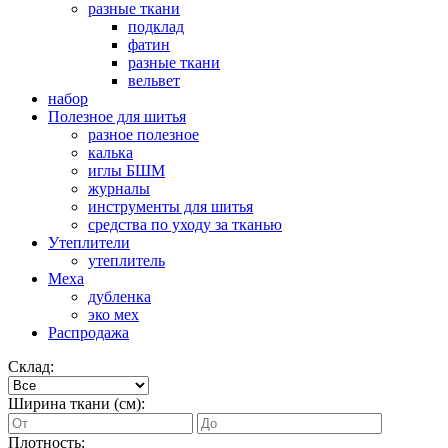
разные ткани
подклад
фатин
разные ткани
вельвет
набор
Полезное для шитья
разное полезное
калька
иглы БШМ
журналы
инструменты для шитья
средства по уходу за тканью
Утеплители
утеплитель
Меха
дубленка
эко мех
Распродажа
Склад:
Ширина ткани (см):
Плотность: