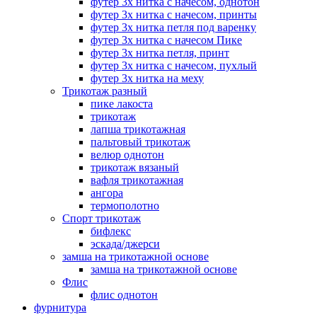
футер 3х нитка с начесом, однотон
футер 3х нитка с начесом, принты
футер 3х нитка петля под варенку
футер 3х нитка с начесом Пике
футер 3х нитка петля, принт
футер 3х нитка с начесом, пухлый
футер 3х нитка на меху
Трикотаж разный
пике лакоста
трикотаж
лапша трикотажная
пальтовый трикотаж
велюр однотон
трикотаж вязаный
вафля трикотажная
ангора
термополотно
Спорт трикотаж
бифлекс
эскада/джерси
замша на трикотажной основе
замша на трикотажной основе
Флис
флис однотон
фурнитура