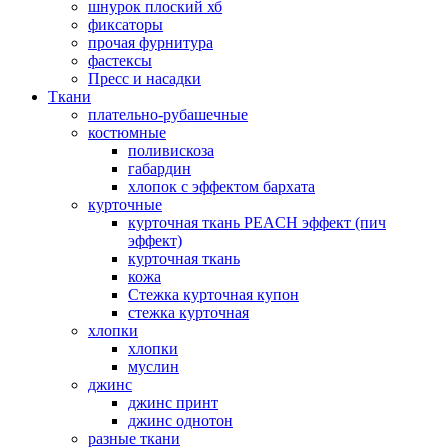
шнурок плоский хб
фиксаторы
прочая фурнитура
фастексы
Пресс и насадки
Ткани
плательно-рубашечные
костюмные
поливискоза
габардин
хлопок с эффектом бархата
курточные
курточная ткань PEACH эффект (пич
эффект)
курточная ткань
кожа
Стежка курточная купон
стежка курточная
хлопки
хлопки
муслин
джинс
джинс принт
джинс однотон
разные ткани