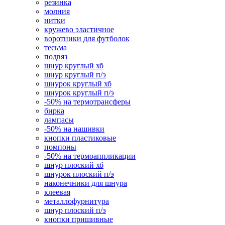
резинка
молния
нитки
кружево эластичное
воротники для футболок
тесьма
подвяз
шнур круглый хб
шнур круглый п/э
шнурок круглый хб
шнурок круглый п/э
-50% на термотрансферы
бирка
лампасы
-50% на нашивки
кнопки пластиковые
помпоны
-50% на термоаппликации
шнур плоский хб
шнурок плоский п/э
наконечники для шнура
клеевая
металлофурнитура
шнур плоский п/э
кнопки пришивные