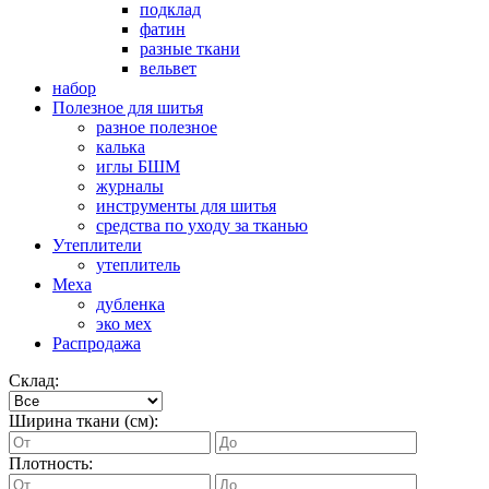
подклад
фатин
разные ткани
вельвет
набор
Полезное для шитья
разное полезное
калька
иглы БШМ
журналы
инструменты для шитья
средства по уходу за тканью
Утеплители
утеплитель
Меха
дубленка
эко мех
Распродажа
Склад:
Ширина ткани (см):
Плотность: