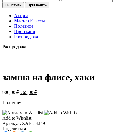
Очистить
Применить
Акции
Мастер Классы
Полезное
Про ткани
Распродажа
Распродажа!
замша на флисе, хаки
Первоначальная
Текущая
900,00
₽
765,00
₽
цена
цена:
составляла
Наличие:
765,00 ₽.
900,00 ₽.
Add to Wishlist
Артикул:
ZAFL-4349
Поделиться: