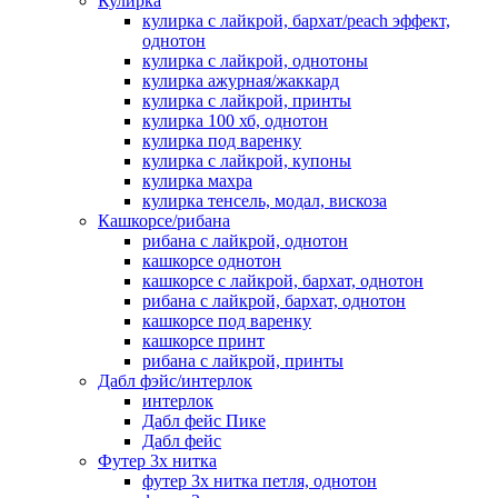
Кулирка
кулирка с лайкрой, бархат/peach эффект,
однотон
кулирка с лайкрой, однотоны
кулирка ажурная/жаккард
кулирка с лайкрой, принты
кулирка 100 хб, однотон
кулирка под варенку
кулирка с лайкрой, купоны
кулирка махра
кулирка тенсель, модал, вискоза
Кашкорсе/рибана
рибана с лайкрой, однотон
кашкорсе однотон
кашкорсе с лайкрой, бархат, однотон
рибана с лайкрой, бархат, однотон
кашкорсе под варенку
кашкорсе принт
рибана с лайкрой, принты
Дабл фэйс/интерлок
интерлок
Дабл фейс Пике
Дабл фейс
Футер 3х нитка
футер 3х нитка петля, однотон