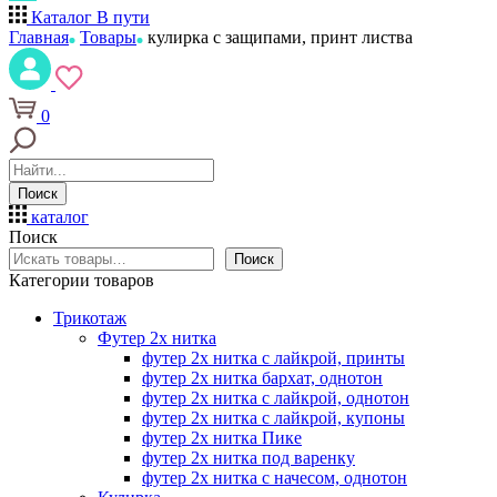
Каталог
В пути
Главная
Товары
кулирка с защипами, принт листва
0
Поиск
каталог
Поиск
Поиск
Категории товаров
Трикотаж
Футер 2х нитка
футер 2х нитка с лайкрой, принты
футер 2х нитка бархат, однотон
футер 2х нитка с лайкрой, однотон
футер 2х нитка с лайкрой, купоны
футер 2х нитка Пике
футер 2х нитка под варенку
футер 2х нитка с начесом, однотон