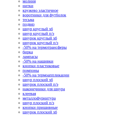
молния
нитки
кружево эластичное
воротники для футболок
тесьма
подвяз
шнур круглый хб
шнур круглый п/э
шнурок круглый хб
шнурок круглый п/э
-50% на термотрансферы
бирка
лампасы
-50% на нашивки
кнопки пластиковые
помпоны
-50% на термоаппликации
шнур плоский хб
шнурок плоский п/э
наконечники для шнура
клеевая
металлофурнитура
шнур плоский п/э
кнопки пришивные
шнурок плоский хб