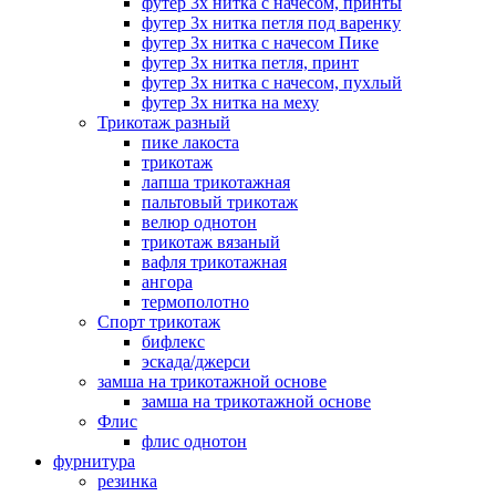
футер 3х нитка с начесом, принты
футер 3х нитка петля под варенку
футер 3х нитка с начесом Пике
футер 3х нитка петля, принт
футер 3х нитка с начесом, пухлый
футер 3х нитка на меху
Трикотаж разный
пике лакоста
трикотаж
лапша трикотажная
пальтовый трикотаж
велюр однотон
трикотаж вязаный
вафля трикотажная
ангора
термополотно
Спорт трикотаж
бифлекс
эскада/джерси
замша на трикотажной основе
замша на трикотажной основе
Флис
флис однотон
фурнитура
резинка