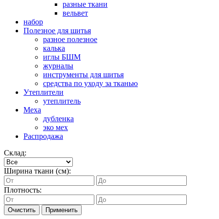
разные ткани
вельвет
набор
Полезное для шитья
разное полезное
калька
иглы БШМ
журналы
инструменты для шитья
средства по уходу за тканью
Утеплители
утеплитель
Меха
дубленка
эко мех
Распродажа
Склад:
Ширина ткани (см):
Плотность:
Очистить
Применить