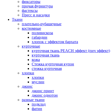
фиксаторы
прочая фурнитура
фастексы
Пресс и насадки
Ткани
плательно-рубашечные
костюмные
поливискоза
габардин
хлопок с эффектом бархата
курточные
курточная ткань PEACH эффект (пич эффект)
курточная ткань
кожа
Стежка курточная купон
стежка курточная
хлопки
хлопки
муслин
джинс
джинс принт
джинс однотон
разные ткани
подклад
фатин