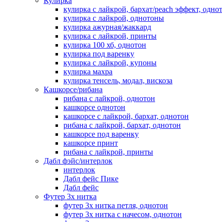
Кулирка
кулирка с лайкрой, бархат/peach эффект, одно
кулирка с лайкрой, однотоны
кулирка ажурная/жаккард
кулирка с лайкрой, принты
кулирка 100 хб, однотон
кулирка под варенку
кулирка с лайкрой, купоны
кулирка махра
кулирка тенсель, модал, вискоза
Кашкорсе/рибана
рибана с лайкрой, однотон
кашкорсе однотон
кашкорсе с лайкрой, бархат, однотон
рибана с лайкрой, бархат, однотон
кашкорсе под варенку
кашкорсе принт
рибана с лайкрой, принты
Дабл фэйс/интерлок
интерлок
Дабл фейс Пике
Дабл фейс
Футер 3х нитка
футер 3х нитка петля, однотон
футер 3х нитка с начесом, однотон