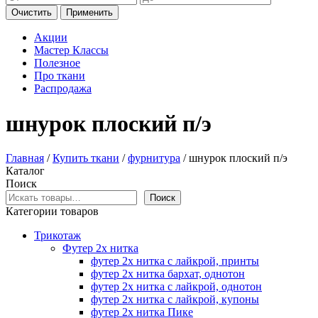
Очистить
Применить
Акции
Мастер Классы
Полезное
Про ткани
Распродажа
шнурок плоский п/э
Главная
/
Купить ткани
/
фурнитура
/ шнурок плоский п/э
Каталог
Поиск
Поиск
Категории товаров
Трикотаж
Футер 2х нитка
футер 2х нитка с лайкрой, принты
футер 2х нитка бархат, однотон
футер 2х нитка с лайкрой, однотон
футер 2х нитка с лайкрой, купоны
футер 2х нитка Пике