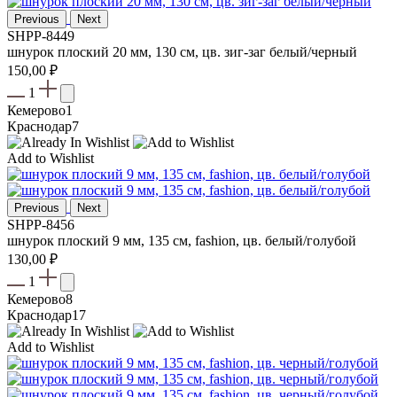
Previous
Next
SHPP-8449
шнурок плоский 20 мм, 130 см, цв. зиг-заг белый/черный
150,00
₽
1
Кемерово
1
Краснодар
7
Add to Wishlist
Previous
Next
SHPP-8456
шнурок плоский 9 мм, 135 см, fashion, цв. белый/голубой
130,00
₽
1
Кемерово
8
Краснодар
17
Add to Wishlist