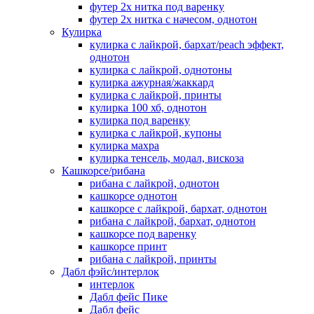
футер 2х нитка под варенку
футер 2х нитка с начесом, однотон
Кулирка
кулирка с лайкрой, бархат/peach эффект,
однотон
кулирка с лайкрой, однотоны
кулирка ажурная/жаккард
кулирка с лайкрой, принты
кулирка 100 хб, однотон
кулирка под варенку
кулирка с лайкрой, купоны
кулирка махра
кулирка тенсель, модал, вискоза
Кашкорсе/рибана
рибана с лайкрой, однотон
кашкорсе однотон
кашкорсе с лайкрой, бархат, однотон
рибана с лайкрой, бархат, однотон
кашкорсе под варенку
кашкорсе принт
рибана с лайкрой, принты
Дабл фэйс/интерлок
интерлок
Дабл фейс Пике
Дабл фейс