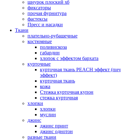
шнурок плоский хб
фиксаторы
прочая фурнитура
фастексы
Пресс и насадки
Ткани
плательно-рубашечные
костюмные
поливискоза
габардин
хлопок с эффектом бархата
курточные
курточная ткань PEACH эффект (пич
эффект)
курточная ткань
кожа
Стежка курточная купон
стежка курточная
хлопки
хлопки
муслин
джинс
джинс принт
джинс однотон
разные ткани