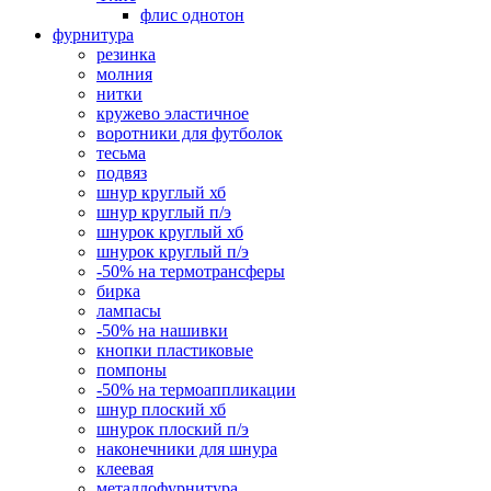
флис однотон
фурнитура
резинка
молния
нитки
кружево эластичное
воротники для футболок
тесьма
подвяз
шнур круглый хб
шнур круглый п/э
шнурок круглый хб
шнурок круглый п/э
-50% на термотрансферы
бирка
лампасы
-50% на нашивки
кнопки пластиковые
помпоны
-50% на термоаппликации
шнур плоский хб
шнурок плоский п/э
наконечники для шнура
клеевая
металлофурнитура