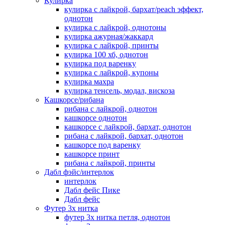
Кулирка
кулирка с лайкрой, бархат/peach эффект,
однотон
кулирка с лайкрой, однотоны
кулирка ажурная/жаккард
кулирка с лайкрой, принты
кулирка 100 хб, однотон
кулирка под варенку
кулирка с лайкрой, купоны
кулирка махра
кулирка тенсель, модал, вискоза
Кашкорсе/рибана
рибана с лайкрой, однотон
кашкорсе однотон
кашкорсе с лайкрой, бархат, однотон
рибана с лайкрой, бархат, однотон
кашкорсе под варенку
кашкорсе принт
рибана с лайкрой, принты
Дабл фэйс/интерлок
интерлок
Дабл фейс Пике
Дабл фейс
Футер 3х нитка
футер 3х нитка петля, однотон