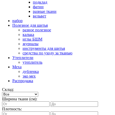
подклад
фатин
разные ткани
вельвет
набор
Полезное для шитья
разное полезное
калька
иглы БШМ
журналы
инструменты для шитья
средства по уходу за тканью
Утеплители
утеплитель
Меха
дубленка
эко мех
Распродажа
Склад:
Ширина ткани (см):
Плотность: