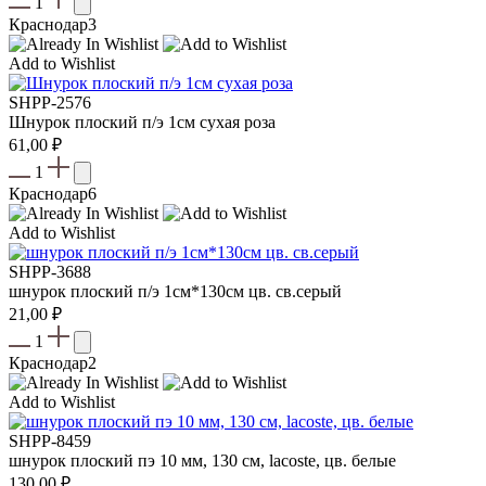
1
Краснодар
3
Add to Wishlist
SHPP-2576
Шнурок плоский п/э 1см сухая роза
61,00
₽
1
Краснодар
6
Add to Wishlist
SHPP-3688
шнурок плоский п/э 1см*130см цв. св.серый
21,00
₽
1
Краснодар
2
Add to Wishlist
SHPP-8459
шнурок плоский пэ 10 мм, 130 см, lacostе, цв. белые
130,00
₽