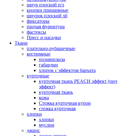
шнур плоский п/э
кнопки пришивные
шнурок плоский хб
фиксаторы
прочая фурнитура
фастексы
Пресс и насадки
Ткани
плательно-рубашечные
костюмные
поливискоза
габардин
хлопок с эффектом бархата
курточные
курточная ткань PEACH эффект (пич
эффект)
курточная ткань
кожа
Стежка курточная купон
стежка курточная
хлопки
хлопки
муслин
джинс
джинс принт