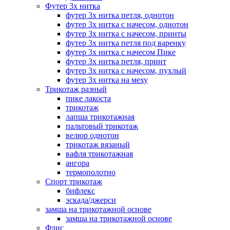
Футер 3х нитка
футер 3х нитка петля, однотон
футер 3х нитка с начесом, однотон
футер 3х нитка с начесом, принты
футер 3х нитка петля под варенку
футер 3х нитка с начесом Пике
футер 3х нитка петля, принт
футер 3х нитка с начесом, пухлый
футер 3х нитка на меху
Трикотаж разный
пике лакоста
трикотаж
лапша трикотажная
пальтовый трикотаж
велюр однотон
трикотаж вязаный
вафля трикотажная
ангора
термополотно
Спорт трикотаж
бифлекс
эскада/джерси
замша на трикотажной основе
замша на трикотажной основе
Флис