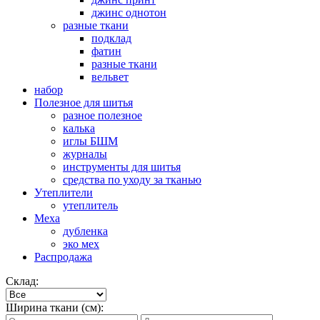
джинс однотон
разные ткани
подклад
фатин
разные ткани
вельвет
набор
Полезное для шитья
разное полезное
калька
иглы БШМ
журналы
инструменты для шитья
средства по уходу за тканью
Утеплители
утеплитель
Меха
дубленка
эко мех
Распродажа
Склад:
Ширина ткани (см):