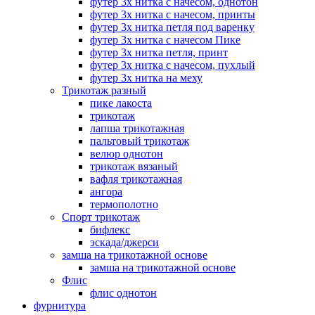
футер 3х нитка с начесом, однотон
футер 3х нитка с начесом, принты
футер 3х нитка петля под варенку
футер 3х нитка с начесом Пике
футер 3х нитка петля, принт
футер 3х нитка с начесом, пухлый
футер 3х нитка на меху
Трикотаж разный
пике лакоста
трикотаж
лапша трикотажная
пальтовый трикотаж
велюр однотон
трикотаж вязаный
вафля трикотажная
ангора
термополотно
Спорт трикотаж
бифлекс
эскада/джерси
замша на трикотажной основе
замша на трикотажной основе
Флис
флис однотон
фурнитура