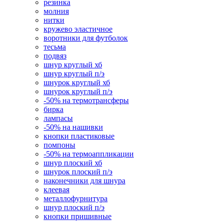
резинка
молния
нитки
кружево эластичное
воротники для футболок
тесьма
подвяз
шнур круглый хб
шнур круглый п/э
шнурок круглый хб
шнурок круглый п/э
-50% на термотрансферы
бирка
лампасы
-50% на нашивки
кнопки пластиковые
помпоны
-50% на термоаппликации
шнур плоский хб
шнурок плоский п/э
наконечники для шнура
клеевая
металлофурнитура
шнур плоский п/э
кнопки пришивные