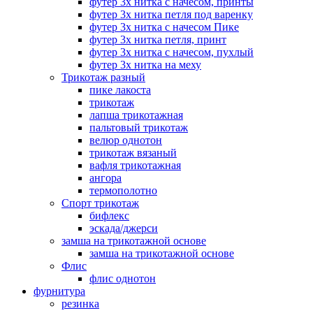
футер 3х нитка с начесом, принты
футер 3х нитка петля под варенку
футер 3х нитка с начесом Пике
футер 3х нитка петля, принт
футер 3х нитка с начесом, пухлый
футер 3х нитка на меху
Трикотаж разный
пике лакоста
трикотаж
лапша трикотажная
пальтовый трикотаж
велюр однотон
трикотаж вязаный
вафля трикотажная
ангора
термополотно
Спорт трикотаж
бифлекс
эскада/джерси
замша на трикотажной основе
замша на трикотажной основе
Флис
флис однотон
фурнитура
резинка