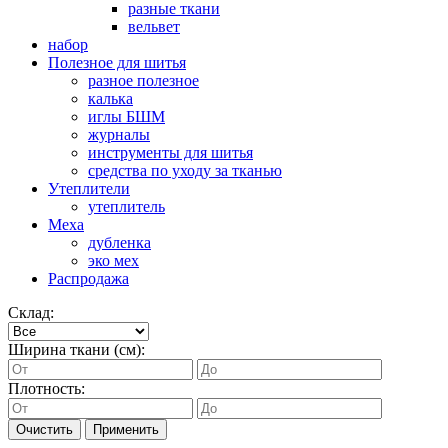
разные ткани
вельвет
набор
Полезное для шитья
разное полезное
калька
иглы БШМ
журналы
инструменты для шитья
средства по уходу за тканью
Утеплители
утеплитель
Меха
дубленка
эко мех
Распродажа
Склад:
Ширина ткани (см):
Плотность:
Очистить
Применить