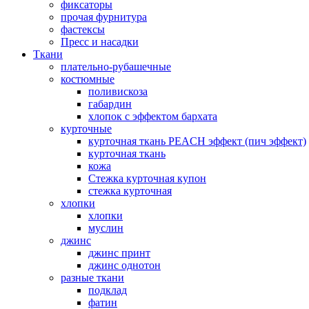
фиксаторы
прочая фурнитура
фастексы
Пресс и насадки
Ткани
плательно-рубашечные
костюмные
поливискоза
габардин
хлопок с эффектом бархата
курточные
курточная ткань PEACH эффект (пич эффект)
курточная ткань
кожа
Стежка курточная купон
стежка курточная
хлопки
хлопки
муслин
джинс
джинс принт
джинс однотон
разные ткани
подклад
фатин