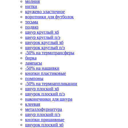
молния
нитки
кружево эластичное
воротники для футболок
тесьма
подвяз
шнур круглый хб
шнур круглый п/э
шнурок круглый хб
шнурок круглый п/э
-50% на термотрансферы
бирка
лампасы
-50% на нашивки
кнопки пластиковые
помпоны
-50% на термоаппликации
шнур плоский хб
шнурок плоский п/э
наконечники для шнура
клеевая
металлофурнитура
шнур плоский п/э
кнопки пришивные
шнурок плоский хб