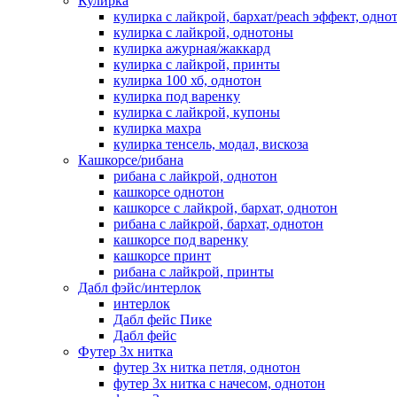
Кулирка
кулирка с лайкрой, бархат/peach эффект, одно
кулирка с лайкрой, однотоны
кулирка ажурная/жаккард
кулирка с лайкрой, принты
кулирка 100 хб, однотон
кулирка под варенку
кулирка с лайкрой, купоны
кулирка махра
кулирка тенсель, модал, вискоза
Кашкорсе/рибана
рибана с лайкрой, однотон
кашкорсе однотон
кашкорсе с лайкрой, бархат, однотон
рибана с лайкрой, бархат, однотон
кашкорсе под варенку
кашкорсе принт
рибана с лайкрой, принты
Дабл фэйс/интерлок
интерлок
Дабл фейс Пике
Дабл фейс
Футер 3х нитка
футер 3х нитка петля, однотон
футер 3х нитка с начесом, однотон