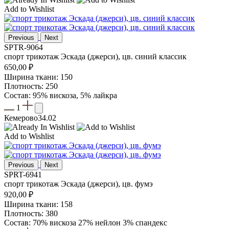
Add to Wishlist
Previous
Next
SPTR-9064
спорт трикотаж Эскада (джерси), цв. синий классик
650,00
₽
Ширина ткани: 150
Плотность: 250
Состав: 95% вискоза, 5% лайкра
1
Кемерово
34.02
Add to Wishlist
Previous
Next
SPRT-6941
спорт трикотаж Эскада (джерси), цв. фумэ
920,00
₽
Ширина ткани: 158
Плотность: 380
Состав: 70% вискоза 27% нейлон 3% спандекс