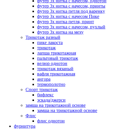
футер 3х нитка с начесом, однотон
футер 3х нитка с начесом, принты
футер 3х нитка петля под варенку
футер 3х нитка с начесом Пике
футер 3х нитка петля, принт
футер 3х нитка с начесом, пухлый
футер 3х нитка на меху
Трикотаж разный
пике лакоста
трикотаж
лапша трикотажная
пальтовый трикотаж
велюр однотон
трикотаж вязаный
вафля трикотажная
ангора
термополотно
Спорт трикотаж
бифлекс
эскада/джерси
замша на трикотажной основе
замша на трикотажной основе
Флис
флис однотон
фурнитура