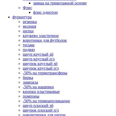
замша на трикотажной основе
Флис
флис однотон
фурнитура
резинка
молния
нитки
кружево эластичное
воротники для футболок
тесьма
подвяз
шнур круглый хб
шнур круглый п/э
шнурок круглый хб
шнурок круглый п/э
-50% на термотрансферы
бирка
лампасы
-50% на нашивки
кнопки пластиковые
помпоны
-50% на термоаппликации
шнур плоский хб
шнурок плоский п/э
наконечники для шнура