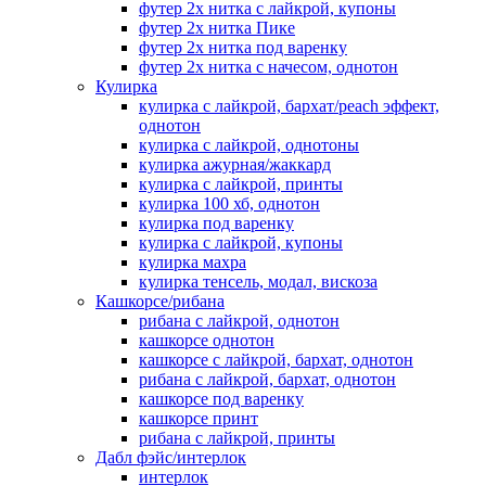
футер 2х нитка с лайкрой, купоны
футер 2х нитка Пике
футер 2х нитка под варенку
футер 2х нитка с начесом, однотон
Кулирка
кулирка с лайкрой, бархат/peach эффект,
однотон
кулирка с лайкрой, однотоны
кулирка ажурная/жаккард
кулирка с лайкрой, принты
кулирка 100 хб, однотон
кулирка под варенку
кулирка с лайкрой, купоны
кулирка махра
кулирка тенсель, модал, вискоза
Кашкорсе/рибана
рибана с лайкрой, однотон
кашкорсе однотон
кашкорсе с лайкрой, бархат, однотон
рибана с лайкрой, бархат, однотон
кашкорсе под варенку
кашкорсе принт
рибана с лайкрой, принты
Дабл фэйс/интерлок
интерлок