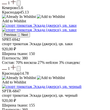
1
Кемерово
5.6
Краснодар
45.13
Add to Wishlist
Previous
Next
SPRT-6942
спорт трикотаж Эскада (джерси), цв. хаки
920,00
₽
Ширина ткани: 150
Плотность: 380
Состав: 70% вискоза 27% нейлон 3% спандекс
1
Краснодар
14.78
Add to Wishlist
SPTR-6847
спорт трикотаж Эскада (джерси), цв. черный
920,00
₽
Ширина ткани: 155
Плотность: 360