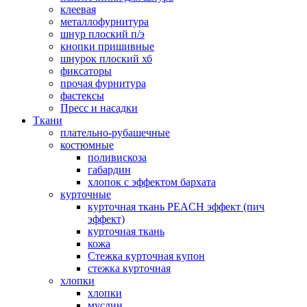
клеевая
металлофурнитура
шнур плоский п/э
кнопки пришивные
шнурок плоский хб
фиксаторы
прочая фурнитура
фастексы
Пресс и насадки
Ткани
плательно-рубашечные
костюмные
поливискоза
габардин
хлопок с эффектом бархата
курточные
курточная ткань PEACH эффект (пич
эффект)
курточная ткань
кожа
Стежка курточная купон
стежка курточная
хлопки
хлопки
муслин