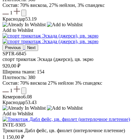
Состав: 70% вискоза, 27% нейлон, 3% спандекс
1
Краснодар
53.19
Add to Wishlist
Previous
Next
SPTR-6845
спорт трикотаж Эскада (джерси), цв. экрю
920,00
₽
Ширина ткани: 154
Плотность: 380
Состав: 70% вискоза 27% нейлон 3% спандекс
1
Кемерово
6.08
Краснодар
53.43
Add to Wishlist
INTE-9305
Трикотаж Дабл фейс, цв. фиолет (интерлочное плетение)
1 150,00
₽