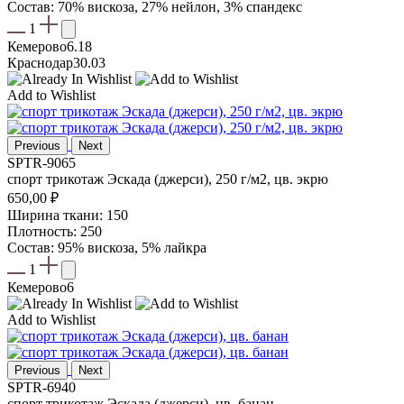
Состав: 70% вискоза, 27% нейлон, 3% спандекс
1
Кемерово
6.18
Краснодар
30.03
Add to Wishlist
Previous
Next
SPTR-9065
спорт трикотаж Эскада (джерси), 250 г/м2, цв. экрю
650,00
₽
Ширина ткани: 150
Плотность: 250
Состав: 95% вискоза, 5% лайкра
1
Кемерово
6
Add to Wishlist
Previous
Next
SPTR-6940
спорт трикотаж Эскада (джерси), цв. банан