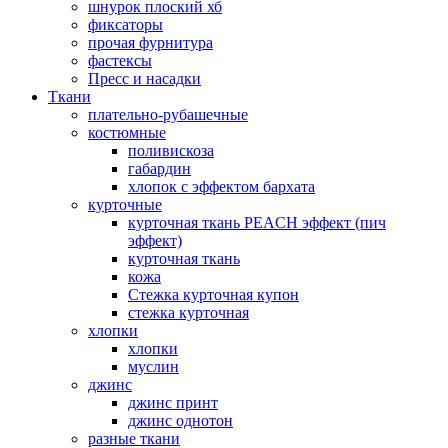
шнурок плоский хб
фиксаторы
прочая фурнитура
фастексы
Пресс и насадки
Ткани
плательно-рубашечные
костюмные
поливискоза
габардин
хлопок с эффектом бархата
курточные
курточная ткань PEACH эффект (пич
эффект)
курточная ткань
кожа
Стежка курточная купон
стежка курточная
хлопки
хлопки
муслин
джинс
джинс принт
джинс однотон
разные ткани