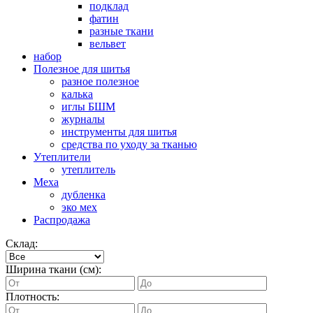
подклад
фатин
разные ткани
вельвет
набор
Полезное для шитья
разное полезное
калька
иглы БШМ
журналы
инструменты для шитья
средства по уходу за тканью
Утеплители
утеплитель
Меха
дубленка
эко мех
Распродажа
Склад:
Ширина ткани (см):
Плотность: