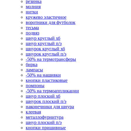
резинка
молния
нитки
кружево эластичное
воротники для футболок
тесьма
подвяз
шнур круглый хб
шнур круглый п/э
шнурок круглый хб
шнурок круглый п/э
-50% на термотрансферы
бирка
лампасы
-50% на нашивки
кнопки пластиковые
помпоны
-50% на термоаппликации
шнур плоский хб
шнурок плоский п/э
наконечники для шнура
клеевая
металлофурнитура
шнур плоский п/э
кнопки пришивные