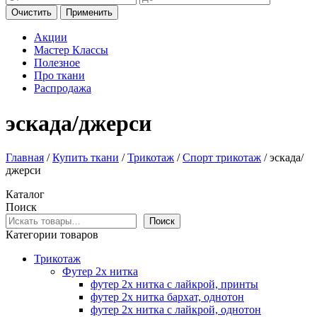
Очистить
Применить
Акции
Мастер Классы
Полезное
Про ткани
Распродажа
эскада/джерси
Главная
/
Купить ткани
/
Трикотаж
/
Спорт трикотаж
/ эскада/
джерси
Каталог
Поиск
Поиск
Категории товаров
Трикотаж
Футер 2х нитка
футер 2х нитка с лайкрой, принты
футер 2х нитка бархат, однотон
футер 2х нитка с лайкрой, однотон