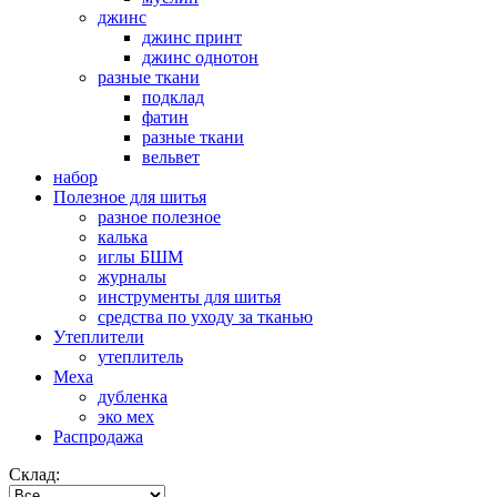
джинс
джинс принт
джинс однотон
разные ткани
подклад
фатин
разные ткани
вельвет
набор
Полезное для шитья
разное полезное
калька
иглы БШМ
журналы
инструменты для шитья
средства по уходу за тканью
Утеплители
утеплитель
Меха
дубленка
эко мех
Распродажа
Склад: