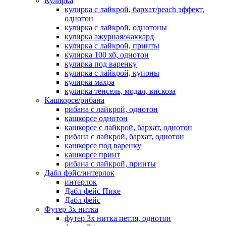
Кулирка
кулирка с лайкрой, бархат/peach эффект,
однотон
кулирка с лайкрой, однотоны
кулирка ажурная/жаккард
кулирка с лайкрой, принты
кулирка 100 хб, однотон
кулирка под варенку
кулирка с лайкрой, купоны
кулирка махра
кулирка тенсель, модал, вискоза
Кашкорсе/рибана
рибана с лайкрой, однотон
кашкорсе однотон
кашкорсе с лайкрой, бархат, однотон
рибана с лайкрой, бархат, однотон
кашкорсе под варенку
кашкорсе принт
рибана с лайкрой, принты
Дабл фэйс/интерлок
интерлок
Дабл фейс Пике
Дабл фейс
Футер 3х нитка
футер 3х нитка петля, однотон