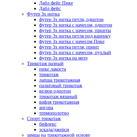
Дабл фейс Пике
Дабл фейс
Футер 3х нитка
футер 3х нитка петля, однотон
футер 3х нитка с начесом, однотон
футер 3х нитка с начесом, принты
футер 3х нитка петля под варенку
футер 3х нитка с начесом Пике
футер 3х нитка петля, принт
футер 3х нитка с начесом, пухлый
футер 3х нитка на меху
Трикотаж разный
пике лакоста
трикотаж
лапша трикотажная
пальтовый трикотаж
велюр однотон
трикотаж вязаный
вафля трикотажная
ангора
термополотно
Спорт трикотаж
бифлекс
эскада/джерси
замша на трикотажной основе