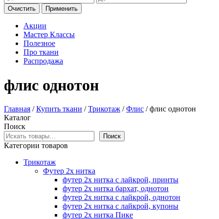
Очистить
Применить
Акции
Мастер Классы
Полезное
Про ткани
Распродажа
флис однотон
Главная
/
Купить ткани
/
Трикотаж
/
Флис
/ флис однотон
Каталог
Поиск
Поиск
Категории товаров
Трикотаж
Футер 2х нитка
футер 2х нитка с лайкрой, принты
футер 2х нитка бархат, однотон
футер 2х нитка с лайкрой, однотон
футер 2х нитка с лайкрой, купоны
футер 2х нитка Пике