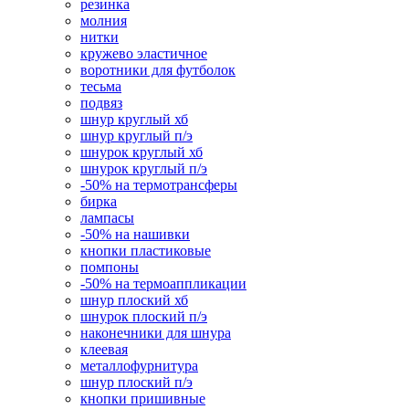
резинка
молния
нитки
кружево эластичное
воротники для футболок
тесьма
подвяз
шнур круглый хб
шнур круглый п/э
шнурок круглый хб
шнурок круглый п/э
-50% на термотрансферы
бирка
лампасы
-50% на нашивки
кнопки пластиковые
помпоны
-50% на термоаппликации
шнур плоский хб
шнурок плоский п/э
наконечники для шнура
клеевая
металлофурнитура
шнур плоский п/э
кнопки пришивные