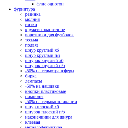
флис однотон
фурнитура
резинка
молния
нитки
кружево эластичное
воротники для футболок
тесьма
подвяз
шнур круглый хб
шнур круглый п/э
шнурок круглый хб
шнурок круглый п/э
-50% на термотрансферы
бирка
лампасы
-50% на нашивки
кнопки пластиковые
помпоны
-50% на термоаппликации
шнур плоский хб
шнурок плоский п/э
наконечники для шнура
клеевая
металлофурнитура