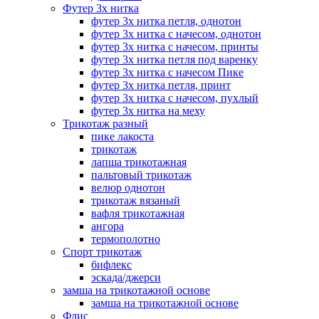
Футер 3х нитка
футер 3х нитка петля, однотон
футер 3х нитка с начесом, однотон
футер 3х нитка с начесом, принты
футер 3х нитка петля под варенку
футер 3х нитка с начесом Пике
футер 3х нитка петля, принт
футер 3х нитка с начесом, пухлый
футер 3х нитка на меху
Трикотаж разный
пике лакоста
трикотаж
лапша трикотажная
пальтовый трикотаж
велюр однотон
трикотаж вязаный
вафля трикотажная
ангора
термополотно
Спорт трикотаж
бифлекс
эскада/джерси
замша на трикотажной основе
замша на трикотажной основе
Флис