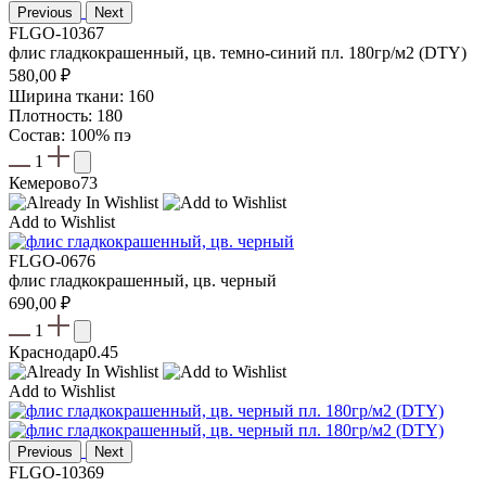
Previous
Next
FLGO-10367
флис гладкокрашенный, цв. темно-синий пл. 180гр/м2 (DTY)
580,00
₽
Ширина ткани: 160
Плотность: 180
Состав: 100% пэ
1
Кемерово
73
Add to Wishlist
FLGO-0676
флис гладкокрашенный, цв. черный
690,00
₽
1
Краснодар
0.45
Add to Wishlist
Previous
Next
FLGO-10369