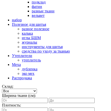
подклад
фатин
разные ткани
вельвет
набор
Полезное для шитья
разное полезное
калька
иглы БШМ
журналы
инструменты для шитья
средства по уходу за тканью
Утеплители
утеплитель
Меха
дубленка
эко мех
Распродажа
Склад:
Ширина ткани (см):
Плотность: