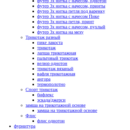
футер 3х нитка с начесом, однотон
футер 3х нитка с начесом, принты
футер 3х нитка петля под варенку
футер 3х нитка с начесом Пике
футер 3х нитка петля, принт
футер 3х нитка с начесом, пухлый
футер 3х нитка на меху
Трикотаж разный
пике лакоста
трикотаж
лапша трикотажная
пальтовый трикотаж
велюр однотон
трикотаж вязаный
вафля трикотажная
ангора
термополотно
Спорт трикотаж
бифлекс
эскада/джерси
замша на трикотажной основе
замша на трикотажной основе
Флис
флис однотон
фурнитура