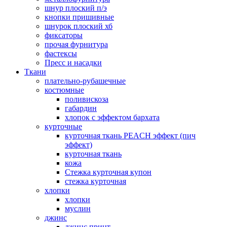
шнур плоский п/э
кнопки пришивные
шнурок плоский хб
фиксаторы
прочая фурнитура
фастексы
Пресс и насадки
Ткани
плательно-рубашечные
костюмные
поливискоза
габардин
хлопок с эффектом бархата
курточные
курточная ткань PEACH эффект (пич
эффект)
курточная ткань
кожа
Стежка курточная купон
стежка курточная
хлопки
хлопки
муслин
джинс
джинс принт