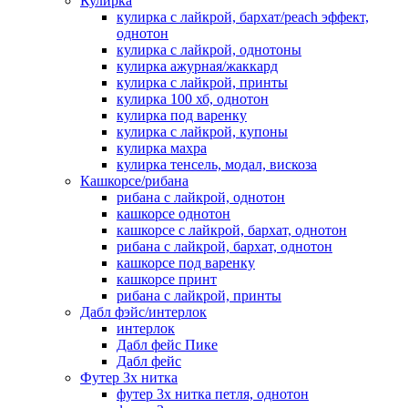
Кулирка
кулирка с лайкрой, бархат/peach эффект,
однотон
кулирка с лайкрой, однотоны
кулирка ажурная/жаккард
кулирка с лайкрой, принты
кулирка 100 хб, однотон
кулирка под варенку
кулирка с лайкрой, купоны
кулирка махра
кулирка тенсель, модал, вискоза
Кашкорсе/рибана
рибана с лайкрой, однотон
кашкорсе однотон
кашкорсе с лайкрой, бархат, однотон
рибана с лайкрой, бархат, однотон
кашкорсе под варенку
кашкорсе принт
рибана с лайкрой, принты
Дабл фэйс/интерлок
интерлок
Дабл фейс Пике
Дабл фейс
Футер 3х нитка
футер 3х нитка петля, однотон