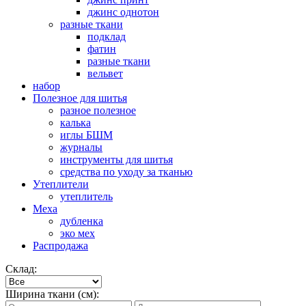
джинс однотон
разные ткани
подклад
фатин
разные ткани
вельвет
набор
Полезное для шитья
разное полезное
калька
иглы БШМ
журналы
инструменты для шитья
средства по уходу за тканью
Утеплители
утеплитель
Меха
дубленка
эко мех
Распродажа
Склад:
Ширина ткани (см):