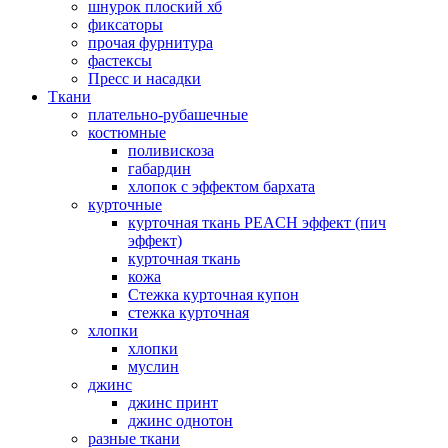
шнурок плоский хб
фиксаторы
прочая фурнитура
фастексы
Пресс и насадки
Ткани
плательно-рубашечные
костюмные
поливискоза
габардин
хлопок с эффектом бархата
курточные
курточная ткань PEACH эффект (пич
эффект)
курточная ткань
кожа
Стежка курточная купон
стежка курточная
хлопки
хлопки
муслин
джинс
джинс принт
джинс однотон
разные ткани