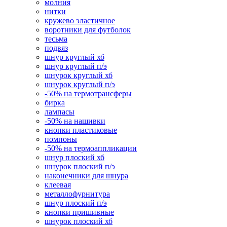
молния
нитки
кружево эластичное
воротники для футболок
тесьма
подвяз
шнур круглый хб
шнур круглый п/э
шнурок круглый хб
шнурок круглый п/э
-50% на термотрансферы
бирка
лампасы
-50% на нашивки
кнопки пластиковые
помпоны
-50% на термоаппликации
шнур плоский хб
шнурок плоский п/э
наконечники для шнура
клеевая
металлофурнитура
шнур плоский п/э
кнопки пришивные
шнурок плоский хб