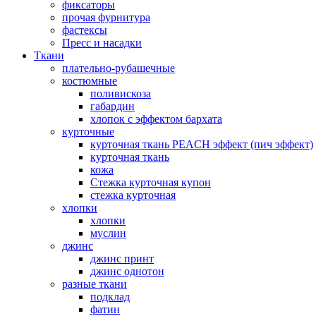
фиксаторы
прочая фурнитура
фастексы
Пресс и насадки
Ткани
плательно-рубашечные
костюмные
поливискоза
габардин
хлопок с эффектом бархата
курточные
курточная ткань PEACH эффект (пич эффект)
курточная ткань
кожа
Стежка курточная купон
стежка курточная
хлопки
хлопки
муслин
джинс
джинс принт
джинс однотон
разные ткани
подклад
фатин