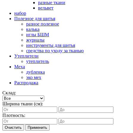
разные ткани
вельвет
набор
Полезное для шитья
разное полезное
калька
иглы БШМ
журналы
инструменты для шитья
средства по уходу за тканью
Утеплители
утеплитель
Меха
дубленка
эко мех
Распродажа
Склад:
Ширина ткани (см):
Плотность:
Очистить
Применить