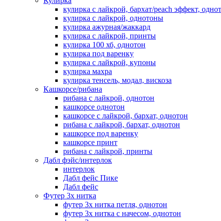
Кулирка
кулирка с лайкрой, бархат/peach эффект, одно
кулирка с лайкрой, однотоны
кулирка ажурная/жаккард
кулирка с лайкрой, принты
кулирка 100 хб, однотон
кулирка под варенку
кулирка с лайкрой, купоны
кулирка махра
кулирка тенсель, модал, вискоза
Кашкорсе/рибана
рибана с лайкрой, однотон
кашкорсе однотон
кашкорсе с лайкрой, бархат, однотон
рибана с лайкрой, бархат, однотон
кашкорсе под варенку
кашкорсе принт
рибана с лайкрой, принты
Дабл фэйс/интерлок
интерлок
Дабл фейс Пике
Дабл фейс
Футер 3х нитка
футер 3х нитка петля, однотон
футер 3х нитка с начесом, однотон