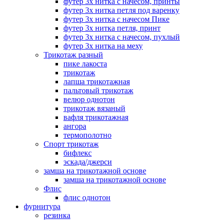
футер 3х нитка с начесом, принты
футер 3х нитка петля под варенку
футер 3х нитка с начесом Пике
футер 3х нитка петля, принт
футер 3х нитка с начесом, пухлый
футер 3х нитка на меху
Трикотаж разный
пике лакоста
трикотаж
лапша трикотажная
пальтовый трикотаж
велюр однотон
трикотаж вязаный
вафля трикотажная
ангора
термополотно
Спорт трикотаж
бифлекс
эскада/джерси
замша на трикотажной основе
замша на трикотажной основе
Флис
флис однотон
фурнитура
резинка