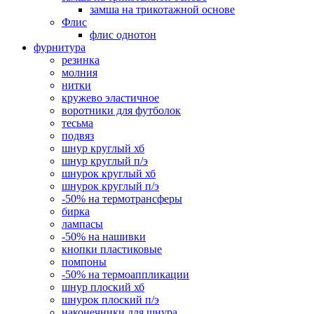
замша на трикотажной основе
Флис
флис однотон
фурнитура
резинка
молния
нитки
кружево эластичное
воротники для футболок
тесьма
подвяз
шнур круглый хб
шнур круглый п/э
шнурок круглый хб
шнурок круглый п/э
-50% на термотрансферы
бирка
лампасы
-50% на нашивки
кнопки пластиковые
помпоны
-50% на термоаппликации
шнур плоский хб
шнурок плоский п/э
наконечники для шнура