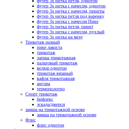
футер 3х нитка петля, однотон
футер 3х нитка с начесом, однотон
футер 3х нитка с начесом, принты
футер 3х нитка петля под варенку
футер 3х нитка с начесом Пике
футер 3х нитка петля, принт
футер 3х нитка с начесом, пухлый
футер 3х нитка на меху
Трикотаж разный
пике лакоста
трикотаж
лапша трикотажная
пальтовый трикотаж
велюр однотон
трикотаж вязаный
вафля трикотажная
ангора
термополотно
Спорт трикотаж
бифлекс
эскада/джерси
замша на трикотажной основе
замша на трикотажной основе
Флис
флис однотон