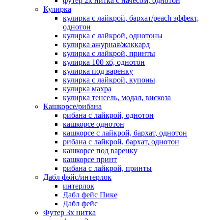
футер 2х нитка с начесом, однотон
Кулирка
кулирка с лайкрой, бархат/peach эффект,
однотон
кулирка с лайкрой, однотоны
кулирка ажурная/жаккард
кулирка с лайкрой, принты
кулирка 100 хб, однотон
кулирка под варенку
кулирка с лайкрой, купоны
кулирка махра
кулирка тенсель, модал, вискоза
Кашкорсе/рибана
рибана с лайкрой, однотон
кашкорсе однотон
кашкорсе с лайкрой, бархат, однотон
рибана с лайкрой, бархат, однотон
кашкорсе под варенку
кашкорсе принт
рибана с лайкрой, принты
Дабл фэйс/интерлок
интерлок
Дабл фейс Пике
Дабл фейс
Футер 3х нитка