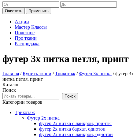
Очистить
Применить
Акции
Мастер Классы
Полезное
Про ткани
Распродажа
футер 3х нитка петля, принт
Главная
/
Купить ткани
/
Трикотаж
/
Футер 3х нитка
/ футер 3х
нитка петля, принт
Каталог
Поиск
Поиск
Категории товаров
Трикотаж
Футер 2х нитка
футер 2х нитка с лайкрой, принты
футер 2х нитка бархат, однотон
футер 2х нитка с лайкрой, однотон