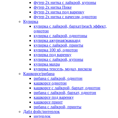
футер 2х нитка с лайкрой, купоны
футер 2х нитка Пике
футер 2х нитка под варенку
футер 2х нитка с начесом, однотон
Кулирка
кулирка с лайкрой, бархат/peach эффект,
однотон
кулирка с лайкрой, однотоны
кулирка ажурная/жаккард
кулирка с лайкрой, принты
кулирка 100 хб, однотон
кулирка под варенку
кулирка с лайкрой, купоны
кулирка махра
кулирка тенсель, модал, вискоза
Кашкорсе/рибана
рибана с лайкрой, однотон
кашкорсе однотон
кашкорсе с лайкрой, бархат, однотон
рибана с лайкрой, бархат, однотон
кашкорсе под варенку
кашкорсе принт
рибана с лайкрой, принты
Дабл фэйс/интерлок
интерлок