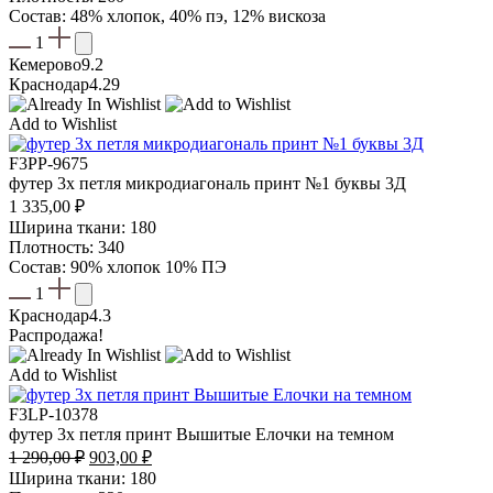
Состав: 48% хлопок, 40% пэ, 12% вискоза
1
Кемерово
9.2
Краснодар
4.29
Add to Wishlist
F3PP-9675
футер 3х петля микродиагональ принт №1 буквы 3Д
1 335,00
₽
Ширина ткани: 180
Плотность: 340
Состав: 90% хлопок 10% ПЭ
1
Краснодар
4.3
Распродажа!
Add to Wishlist
F3LP-10378
футер 3х петля принт Вышитые Елочки на темном
Первоначальная
Текущая
1 290,00
₽
903,00
₽
цена
цена:
Ширина ткани: 180
составляла