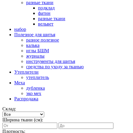
разные ткани
подклад
фатин
разные ткани
вельвет
набор
Полезное для шитья
разное полезное
калька
иглы БШМ
журналы
инструменты для шитья
средства по уходу за тканью
Утеплители
утеплитель
Меха
дубленка
эко мех
Распродажа
Склад:
Ширина ткани (см):
Плотность: