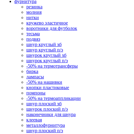
фурнитура
резинка
молния
нитки
кружево эластичное
воротники для футболок
тесьма
подвяз
шнур круглый хб
шнур круглый п/э
шнурок круглый хб
шнурок круглый п/э
-50% на термотрансферы
бирка
лампасы
-50% на нашивки
кнопки пластиковые
помпоны
-50% на термоаппликации
шнур плоский хб
шнурок плоский п/э
наконечники для шнура
клеевая
металлофурнитура
шнур плоский п/э