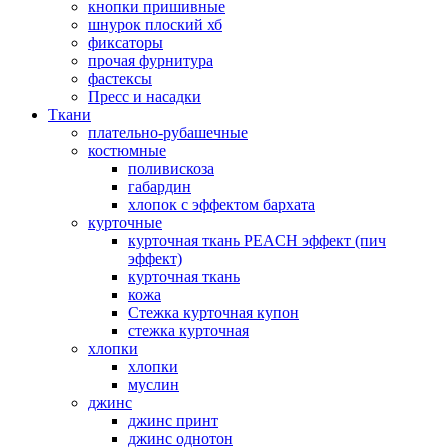
кнопки пришивные
шнурок плоский хб
фиксаторы
прочая фурнитура
фастексы
Пресс и насадки
Ткани
плательно-рубашечные
костюмные
поливискоза
габардин
хлопок с эффектом бархата
курточные
курточная ткань PEACH эффект (пич
эффект)
курточная ткань
кожа
Стежка курточная купон
стежка курточная
хлопки
хлопки
муслин
джинс
джинс принт
джинс однотон