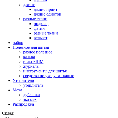
джинс
джинс принт
джинс однотон
разные ткани
подклад
фатин
разные ткани
вельвет
набор
Полезное для шитья
разное полезное
калька
иглы БШМ
журналы
инструменты для шитья
средства по уходу за тканью
Утеплители
утеплитель
Меха
дубленка
эко мех
Распродажа
Склад: