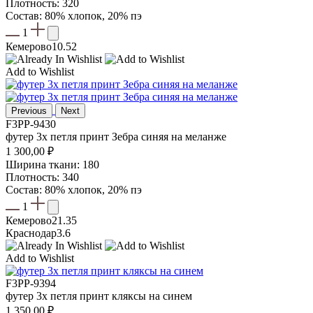
903,00 ₽.
Плотность: 320
1
Состав: 80% хлопок, 20% пэ
290,00 ₽.
1
Кемерово
10.52
Add to Wishlist
Previous
Next
F3PP-9430
футер 3х петля принт Зебра синяя на меланже
1 300,00
₽
Ширина ткани: 180
Плотность: 340
Состав: 80% хлопок, 20% пэ
1
Кемерово
21.35
Краснодар
3.6
Add to Wishlist
F3PP-9394
футер 3х петля принт кляксы на синем
1 350,00
₽