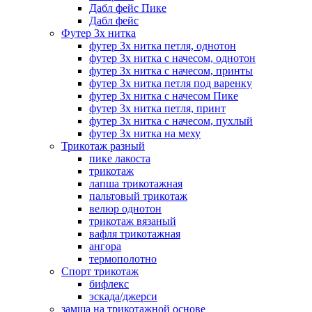
Дабл фейс Пике
Дабл фейс
Футер 3х нитка
футер 3х нитка петля, однотон
футер 3х нитка с начесом, однотон
футер 3х нитка с начесом, принты
футер 3х нитка петля под варенку
футер 3х нитка с начесом Пике
футер 3х нитка петля, принт
футер 3х нитка с начесом, пухлый
футер 3х нитка на меху
Трикотаж разный
пике лакоста
трикотаж
лапша трикотажная
пальтовый трикотаж
велюр однотон
трикотаж вязаный
вафля трикотажная
ангора
термополотно
Спорт трикотаж
бифлекс
эскада/джерси
замша на трикотажной основе