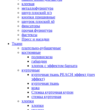
клеевая
металлофурнитура
шнур плоский п/э
кнопки пришивные
шнурок плоский хб
фиксаторы
прочая фурнитура
фастексы
Пресс и насадки
Ткани
плательно-рубашечные
костюмные
поливискоза
габардин
хлопок с эффектом бархата
курточные
курточная ткань PEACH эффект (пич
эффект)
курточная ткань
кожа
Стежка курточная купон
стежка курточная
хлопки
хлопки
муслин