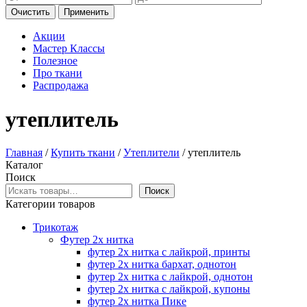
Очистить
Применить
Акции
Мастер Классы
Полезное
Про ткани
Распродажа
утеплитель
Главная
/
Купить ткани
/
Утеплители
/ утеплитель
Каталог
Поиск
Поиск
Категории товаров
Трикотаж
Футер 2х нитка
футер 2х нитка с лайкрой, принты
футер 2х нитка бархат, однотон
футер 2х нитка с лайкрой, однотон
футер 2х нитка с лайкрой, купоны
футер 2х нитка Пике