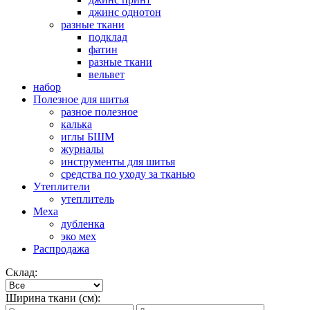
джинс однотон
разные ткани
подклад
фатин
разные ткани
вельвет
набор
Полезное для шитья
разное полезное
калька
иглы БШМ
журналы
инструменты для шитья
средства по уходу за тканью
Утеплители
утеплитель
Меха
дубленка
эко мех
Распродажа
Склад:
Ширина ткани (см):