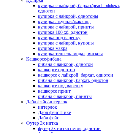
Кулирка
кулирка с лайкрой, бархат/peach эффект,
однотон
кулирка с лайкрой, однотоны
кулирка ажурная/жаккард
кулирка с лайкрой, принты
кулирка 100 хб, однотон
кулирка под варенку
кулирка с лайкрой, купоны
кулирка махра
кулирка тенсель, модал, вискоза
Кашкорсе/рибана
рибана с лайкрой, однотон
кашкорсе однотон
кашкорсе с лайкрой, бархат, однотон
рибана с лайкрой, бархат, однотон
кашкорсе под варенку
кашкорсе принт
рибана с лайкрой, принты
Дабл фэйс/интерлок
интерлок
Дабл фейс Пике
Дабл фейс
Футер 3х нитка
футер 3х нитка петля, однотон