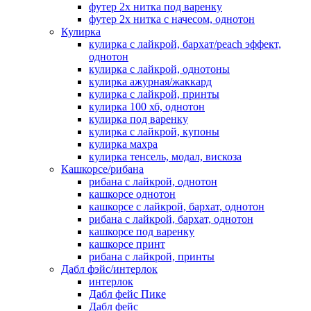
футер 2х нитка под варенку
футер 2х нитка с начесом, однотон
Кулирка
кулирка с лайкрой, бархат/peach эффект,
однотон
кулирка с лайкрой, однотоны
кулирка ажурная/жаккард
кулирка с лайкрой, принты
кулирка 100 хб, однотон
кулирка под варенку
кулирка с лайкрой, купоны
кулирка махра
кулирка тенсель, модал, вискоза
Кашкорсе/рибана
рибана с лайкрой, однотон
кашкорсе однотон
кашкорсе с лайкрой, бархат, однотон
рибана с лайкрой, бархат, однотон
кашкорсе под варенку
кашкорсе принт
рибана с лайкрой, принты
Дабл фэйс/интерлок
интерлок
Дабл фейс Пике
Дабл фейс