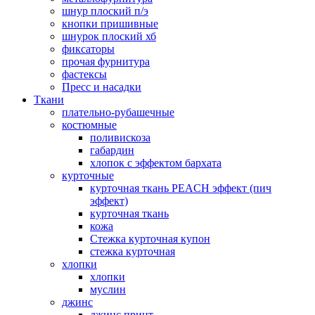
шнур плоский п/э
кнопки пришивные
шнурок плоский хб
фиксаторы
прочая фурнитура
фастексы
Пресс и насадки
Ткани
плательно-рубашечные
костюмные
поливискоза
габардин
хлопок с эффектом бархата
курточные
курточная ткань PEACH эффект (пич
эффект)
курточная ткань
кожа
Стежка курточная купон
стежка курточная
хлопки
хлопки
муслин
джинс
джинс принт