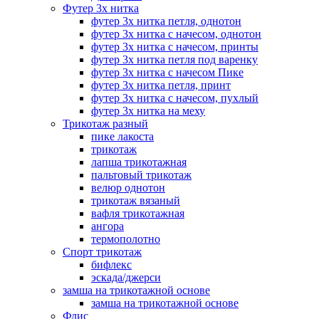
Футер 3х нитка
футер 3х нитка петля, однотон
футер 3х нитка с начесом, однотон
футер 3х нитка с начесом, принты
футер 3х нитка петля под варенку
футер 3х нитка с начесом Пике
футер 3х нитка петля, принт
футер 3х нитка с начесом, пухлый
футер 3х нитка на меху
Трикотаж разный
пике лакоста
трикотаж
лапша трикотажная
пальтовый трикотаж
велюр однотон
трикотаж вязаный
вафля трикотажная
ангора
термополотно
Спорт трикотаж
бифлекс
эскада/джерси
замша на трикотажной основе
замша на трикотажной основе
Флис