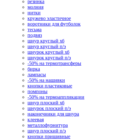
резинка
молния
нитки
кружево эластичное
воротники для футболок
тесьма
подвяз
шнур круглый хб
шнур круглый п/э
шнурок круглый хб
шнурок круглый п/э
-50% на термотрансферы
бирка
лампасы
-50% на нашивки
кнопки пластиковые
помпоны
-50% на термоаппликации
шнур плоский хб
шнурок плоский п/э
наконечники для шнура
клеевая
металлофурнитура
шнур плоский п/э
кнопки пришивные