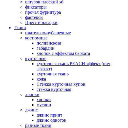
шнурок плоский хб
фиксаторы
прочая фурнитура
фастексы
Пресс и насадки
Ткани
плательно-рубашечные
костюмные
поливискоза
габардин
хлопок с эффектом бархата
курточные
курточная ткань PEACH эффект (пич
эффект)
курточная ткань
кожа
Стежка курточная купон
стежка курточная
хлопки
хлопки
муслин
джинс
джинс принт
джинс однотон
разные ткани