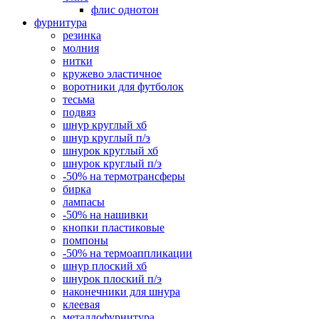
флис однотон
фурнитура
резинка
молния
нитки
кружево эластичное
воротники для футболок
тесьма
подвяз
шнур круглый хб
шнур круглый п/э
шнурок круглый хб
шнурок круглый п/э
-50% на термотрансферы
бирка
лампасы
-50% на нашивки
кнопки пластиковые
помпоны
-50% на термоаппликации
шнур плоский хб
шнурок плоский п/э
наконечники для шнура
клеевая
металлофурнитура