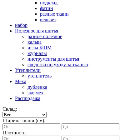
подклад
фатин
разные ткани
вельвет
набор
Полезное для шитья
разное полезное
калька
иглы БШМ
журналы
инструменты для шитья
средства по уходу за тканью
Утеплители
утеплитель
Меха
дубленка
эко мех
Распродажа
Склад:
Ширина ткани (см):
Плотность: