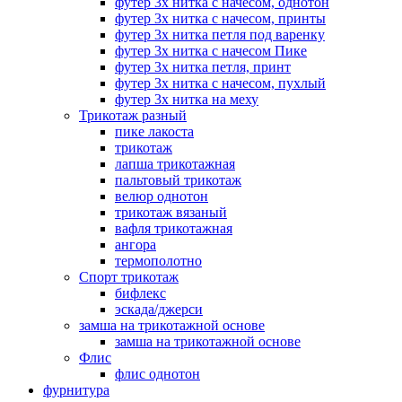
футер 3х нитка с начесом, однотон
футер 3х нитка с начесом, принты
футер 3х нитка петля под варенку
футер 3х нитка с начесом Пике
футер 3х нитка петля, принт
футер 3х нитка с начесом, пухлый
футер 3х нитка на меху
Трикотаж разный
пике лакоста
трикотаж
лапша трикотажная
пальтовый трикотаж
велюр однотон
трикотаж вязаный
вафля трикотажная
ангора
термополотно
Спорт трикотаж
бифлекс
эскада/джерси
замша на трикотажной основе
замша на трикотажной основе
Флис
флис однотон
фурнитура