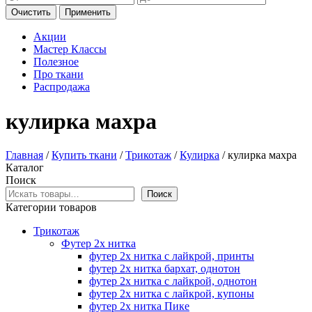
Очистить
Применить
Акции
Мастер Классы
Полезное
Про ткани
Распродажа
кулирка махра
Главная
/
Купить ткани
/
Трикотаж
/
Кулирка
/ кулирка махра
Каталог
Поиск
Поиск
Категории товаров
Трикотаж
Футер 2х нитка
футер 2х нитка с лайкрой, принты
футер 2х нитка бархат, однотон
футер 2х нитка с лайкрой, однотон
футер 2х нитка с лайкрой, купоны
футер 2х нитка Пике