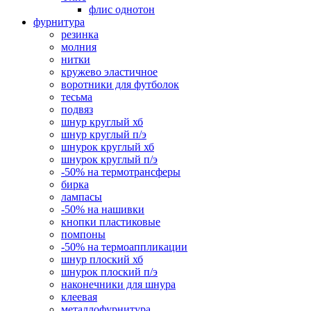
флис однотон
фурнитура
резинка
молния
нитки
кружево эластичное
воротники для футболок
тесьма
подвяз
шнур круглый хб
шнур круглый п/э
шнурок круглый хб
шнурок круглый п/э
-50% на термотрансферы
бирка
лампасы
-50% на нашивки
кнопки пластиковые
помпоны
-50% на термоаппликации
шнур плоский хб
шнурок плоский п/э
наконечники для шнура
клеевая
металлофурнитура