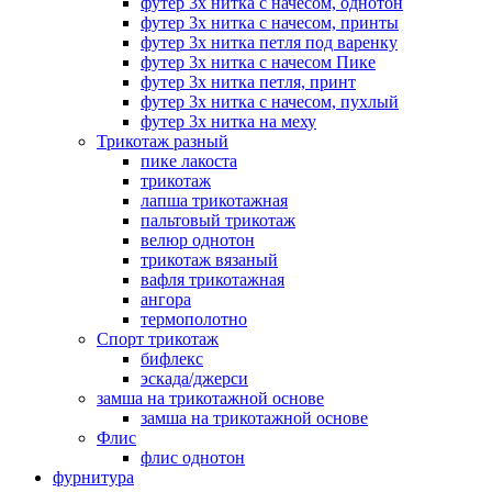
футер 3х нитка с начесом, однотон
футер 3х нитка с начесом, принты
футер 3х нитка петля под варенку
футер 3х нитка с начесом Пике
футер 3х нитка петля, принт
футер 3х нитка с начесом, пухлый
футер 3х нитка на меху
Трикотаж разный
пике лакоста
трикотаж
лапша трикотажная
пальтовый трикотаж
велюр однотон
трикотаж вязаный
вафля трикотажная
ангора
термополотно
Спорт трикотаж
бифлекс
эскада/джерси
замша на трикотажной основе
замша на трикотажной основе
Флис
флис однотон
фурнитура