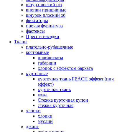
шнур плоский п/э
кнопки пришивные
шнурок плоский хб
фиксаторы
прочая фурнитура
фастексы
Пресс и насадки
Ткани
плательно-рубашечные
костюмные
поливискоза
габардин
хлопок с эффектом бархата
курточные
курточная ткань PEACH эффект (пич
эффект)
курточная ткань
кожа
Стежка курточная купон
стежка курточная
хлопки
хлопки
муслин
джинс
джинс принт