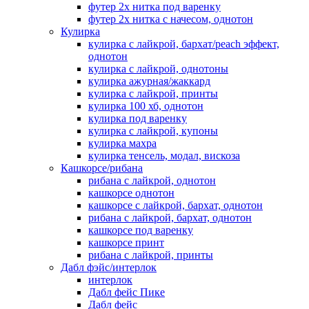
футер 2х нитка под варенку
футер 2х нитка с начесом, однотон
Кулирка
кулирка с лайкрой, бархат/peach эффект,
однотон
кулирка с лайкрой, однотоны
кулирка ажурная/жаккард
кулирка с лайкрой, принты
кулирка 100 хб, однотон
кулирка под варенку
кулирка с лайкрой, купоны
кулирка махра
кулирка тенсель, модал, вискоза
Кашкорсе/рибана
рибана с лайкрой, однотон
кашкорсе однотон
кашкорсе с лайкрой, бархат, однотон
рибана с лайкрой, бархат, однотон
кашкорсе под варенку
кашкорсе принт
рибана с лайкрой, принты
Дабл фэйс/интерлок
интерлок
Дабл фейс Пике
Дабл фейс