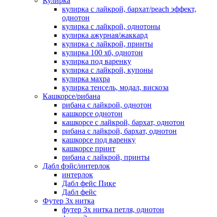
Кулирка
кулирка с лайкрой, бархат/peach эффект,
однотон
кулирка с лайкрой, однотоны
кулирка ажурная/жаккард
кулирка с лайкрой, принты
кулирка 100 хб, однотон
кулирка под варенку
кулирка с лайкрой, купоны
кулирка махра
кулирка тенсель, модал, вискоза
Кашкорсе/рибана
рибана с лайкрой, однотон
кашкорсе однотон
кашкорсе с лайкрой, бархат, однотон
рибана с лайкрой, бархат, однотон
кашкорсе под варенку
кашкорсе принт
рибана с лайкрой, принты
Дабл фэйс/интерлок
интерлок
Дабл фейс Пике
Дабл фейс
Футер 3х нитка
футер 3х нитка петля, однотон