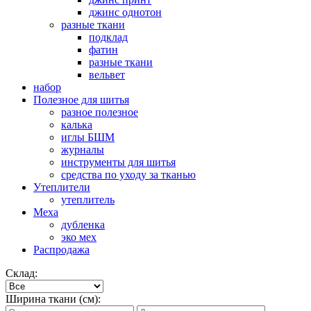
джинс однотон
разные ткани
подклад
фатин
разные ткани
вельвет
набор
Полезное для шитья
разное полезное
калька
иглы БШМ
журналы
инструменты для шитья
средства по уходу за тканью
Утеплители
утеплитель
Меха
дубленка
эко мех
Распродажа
Склад:
Ширина ткани (см):