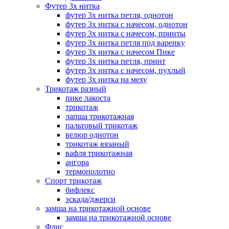
Футер 3х нитка
футер 3х нитка петля, однотон
футер 3х нитка с начесом, однотон
футер 3х нитка с начесом, принты
футер 3х нитка петля под варенку
футер 3х нитка с начесом Пике
футер 3х нитка петля, принт
футер 3х нитка с начесом, пухлый
футер 3х нитка на меху
Трикотаж разный
пике лакоста
трикотаж
лапша трикотажная
пальтовый трикотаж
велюр однотон
трикотаж вязаный
вафля трикотажная
ангора
термополотно
Спорт трикотаж
бифлекс
эскада/джерси
замша на трикотажной основе
замша на трикотажной основе
Флис