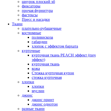
шнурок плоский хб
фиксаторы
прочая фурнитура
фастексы
Пресс и насадки
Ткани
плательно-рубашечные
костюмные
поливискоза
габардин
хлопок с эффектом бархата
курточные
курточная ткань PEACH эффект (пич
эффект)
курточная ткань
кожа
Стежка курточная купон
стежка курточная
хлопки
хлопки
муслин
джинс
джинс принт
джинс однотон
разные ткани