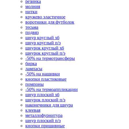
резинка
молния
нитки
кружево эластичное
воротники для футболок
тесьма
подвяз
шнур круглый хб
шнур круглый п/э
шнурок круглый хб
шнурок круглый п/э
-50% на термотрансферы
бирка
лампасы
-50% на нашивки
кнопки пластиковые
помпоны
-50% на термоаппликации
шнур плоский хб
шнурок плоский п/э
наконечники для шнура
клеевая
металлофурнитура
шнур плоский п/э
кнопки пришивные