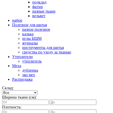
подклад
фатин
разные ткани
вельвет
набор
Полезное для шитья
разное полезное
калька
иглы БШМ
журналы
инструменты для шитья
средства по уходу за тканью
Утеплители
утеплитель
Меха
дубленка
эко мех
Распродажа
Склад:
Ширина ткани (см):
Плотность: