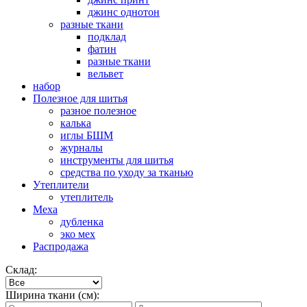
джинс однотон
разные ткани
подклад
фатин
разные ткани
вельвет
набор
Полезное для шитья
разное полезное
калька
иглы БШМ
журналы
инструменты для шитья
средства по уходу за тканью
Утеплители
утеплитель
Меха
дубленка
эко мех
Распродажа
Склад:
Ширина ткани (см):