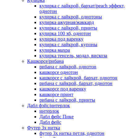
Кулирка
кулирка с лайкрой, бархат/peach эффект,
однотон
кулирка с лайкрой, однотоны
кулирка ажурная/жаккард
кулирка с лайкрой, принты
кулирка 100 хб, однотон
кулирка под варенку
кулирка с лайкрой, купоны
кулирка махра
кулирка тенсель, модал, вискоза
Кашкорсе/рибана
рибана с лайкрой, однотон
кашкорсе однотон
кашкорсе с лайкрой, бархат, однотон
рибана с лайкрой, бархат, однотон
кашкорсе под варенку
кашкорсе принт
рибана с лайкрой, принты
Дабл фэйс/интерлок
интерлок
Дабл фейс Пике
Дабл фейс
Футер 3х нитка
футер 3х нитка петля, однотон