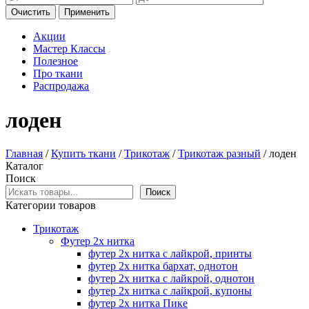
Очистить
Применить
Акции
Мастер Классы
Полезное
Про ткани
Распродажа
лоден
Главная
/
Купить ткани
/
Трикотаж
/
Трикотаж разный
/ лоден
Каталог
Поиск
Поиск
Категории товаров
Трикотаж
Футер 2х нитка
футер 2х нитка с лайкрой, принты
футер 2х нитка бархат, однотон
футер 2х нитка с лайкрой, однотон
футер 2х нитка с лайкрой, купоны
футер 2х нитка Пике