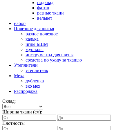
подклад
фатин
разные ткани
вельвет
набор
Полезное для шитья
разное полезное
калька
иглы БШМ
журналы
инструменты для шитья
средства по уходу за тканью
Утеплители
утеплитель
Меха
дубленка
эко мех
Распродажа
Склад:
Ширина ткани (см):
Плотность: