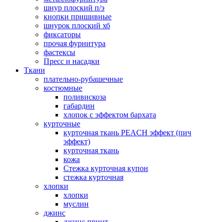
шнур плоский п/э
кнопки пришивные
шнурок плоский хб
фиксаторы
прочая фурнитура
фастексы
Пресс и насадки
Ткани
плательно-рубашечные
костюмные
поливискоза
габардин
хлопок с эффектом бархата
курточные
курточная ткань PEACH эффект (пич
эффект)
курточная ткань
кожа
Стежка курточная купон
стежка курточная
хлопки
хлопки
муслин
джинс
джинс принт