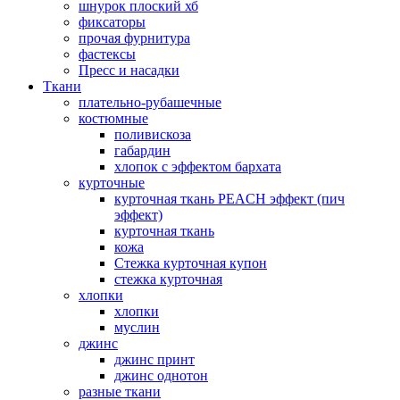
шнурок плоский хб
фиксаторы
прочая фурнитура
фастексы
Пресс и насадки
Ткани
плательно-рубашечные
костюмные
поливискоза
габардин
хлопок с эффектом бархата
курточные
курточная ткань PEACH эффект (пич
эффект)
курточная ткань
кожа
Стежка курточная купон
стежка курточная
хлопки
хлопки
муслин
джинс
джинс принт
джинс однотон
разные ткани