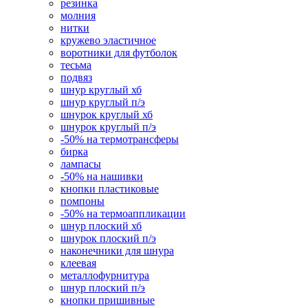
резинка
молния
нитки
кружево эластичное
воротники для футболок
тесьма
подвяз
шнур круглый хб
шнур круглый п/э
шнурок круглый хб
шнурок круглый п/э
-50% на термотрансферы
бирка
лампасы
-50% на нашивки
кнопки пластиковые
помпоны
-50% на термоаппликации
шнур плоский хб
шнурок плоский п/э
наконечники для шнура
клеевая
металлофурнитура
шнур плоский п/э
кнопки пришивные