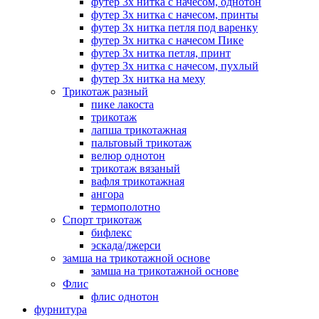
футер 3х нитка с начесом, однотон
футер 3х нитка с начесом, принты
футер 3х нитка петля под варенку
футер 3х нитка с начесом Пике
футер 3х нитка петля, принт
футер 3х нитка с начесом, пухлый
футер 3х нитка на меху
Трикотаж разный
пике лакоста
трикотаж
лапша трикотажная
пальтовый трикотаж
велюр однотон
трикотаж вязаный
вафля трикотажная
ангора
термополотно
Спорт трикотаж
бифлекс
эскада/джерси
замша на трикотажной основе
замша на трикотажной основе
Флис
флис однотон
фурнитура