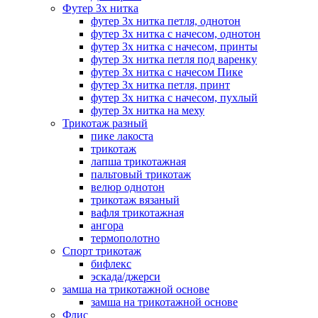
Футер 3х нитка
футер 3х нитка петля, однотон
футер 3х нитка с начесом, однотон
футер 3х нитка с начесом, принты
футер 3х нитка петля под варенку
футер 3х нитка с начесом Пике
футер 3х нитка петля, принт
футер 3х нитка с начесом, пухлый
футер 3х нитка на меху
Трикотаж разный
пике лакоста
трикотаж
лапша трикотажная
пальтовый трикотаж
велюр однотон
трикотаж вязаный
вафля трикотажная
ангора
термополотно
Спорт трикотаж
бифлекс
эскада/джерси
замша на трикотажной основе
замша на трикотажной основе
Флис