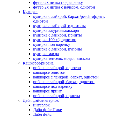
футер 2х нитка под варенку
футер 2х нитка с начесом, однотон
Кулирка
кулирка с лайкрой, бархат/peach эффект,
однотон
кулирка с лайкрой, однотоны
кулирка ажурная/жаккард
кулирка с лайкрой, принты
кулирка 100 хб, однотон
кулирка под варенку
кулирка с лайкрой, купоны
кулирка махра
кулирка тенсель, модал, вискоза
Кашкорсе/рибана
рибана с лайкрой, однотон
кашкорсе однотон
кашкорсе с лайкрой, бархат, однотон
рибана с лайкрой, бархат, однотон
кашкорсе под варенку
кашкорсе принт
рибана с лайкрой, принты
Дабл фэйс/интерлок
интерлок
Дабл фейс Пике
Дабл фейс