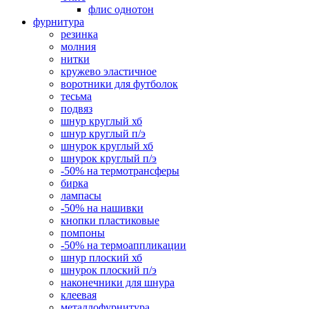
флис однотон
фурнитура
резинка
молния
нитки
кружево эластичное
воротники для футболок
тесьма
подвяз
шнур круглый хб
шнур круглый п/э
шнурок круглый хб
шнурок круглый п/э
-50% на термотрансферы
бирка
лампасы
-50% на нашивки
кнопки пластиковые
помпоны
-50% на термоаппликации
шнур плоский хб
шнурок плоский п/э
наконечники для шнура
клеевая
металлофурнитура