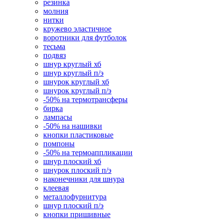
резинка
молния
нитки
кружево эластичное
воротники для футболок
тесьма
подвяз
шнур круглый хб
шнур круглый п/э
шнурок круглый хб
шнурок круглый п/э
-50% на термотрансферы
бирка
лампасы
-50% на нашивки
кнопки пластиковые
помпоны
-50% на термоаппликации
шнур плоский хб
шнурок плоский п/э
наконечники для шнура
клеевая
металлофурнитура
шнур плоский п/э
кнопки пришивные