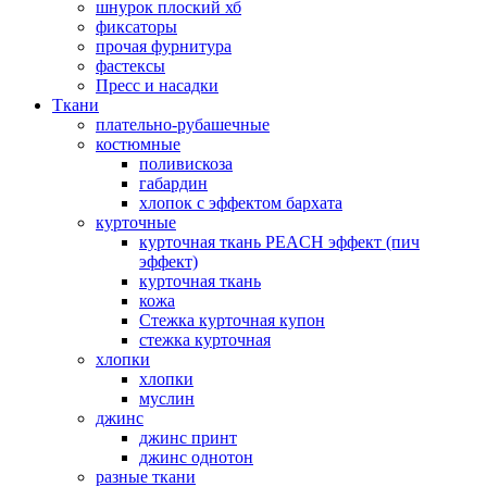
шнурок плоский хб
фиксаторы
прочая фурнитура
фастексы
Пресс и насадки
Ткани
плательно-рубашечные
костюмные
поливискоза
габардин
хлопок с эффектом бархата
курточные
курточная ткань PEACH эффект (пич
эффект)
курточная ткань
кожа
Стежка курточная купон
стежка курточная
хлопки
хлопки
муслин
джинс
джинс принт
джинс однотон
разные ткани