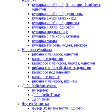
Кулирка
кулирка с лайкрой, бархат/peach эффект,
однотон
кулирка с лайкрой, однотоны
кулирка ажурная/жаккард
кулирка с лайкрой, принты
кулирка 100 хб, однотон
кулирка под варенку
кулирка с лайкрой, купоны
кулирка махра
кулирка тенсель, модал, вискоза
Кашкорсе/рибана
рибана с лайкрой, однотон
кашкорсе однотон
кашкорсе с лайкрой, бархат, однотон
рибана с лайкрой, бархат, однотон
кашкорсе под варенку
кашкорсе принт
рибана с лайкрой, принты
Дабл фэйс/интерлок
интерлок
Дабл фейс Пике
Дабл фейс
Футер 3х нитка
футер 3х нитка петля, однотон