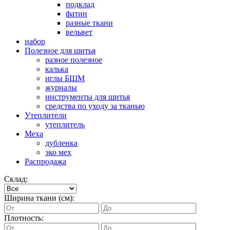
подклад
фатин
разные ткани
вельвет
набор
Полезное для шитья
разное полезное
калька
иглы БШМ
журналы
инструменты для шитья
средства по уходу за тканью
Утеплители
утеплитель
Меха
дубленка
эко мех
Распродажа
Склад:
Ширина ткани (см):
Плотность: