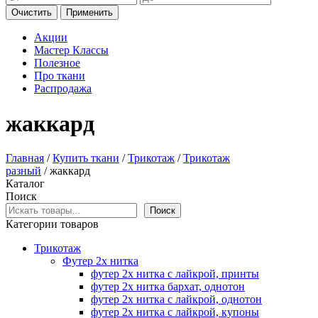
Очистить
Применить
Акции
Мастер Классы
Полезное
Про ткани
Распродажа
жаккард
Главная
/
Купить ткани
/
Трикотаж
/
Трикотаж
разный
/ жаккард
Каталог
Поиск
Поиск
Категории товаров
Трикотаж
Футер 2х нитка
футер 2х нитка с лайкрой, принты
футер 2х нитка бархат, однотон
футер 2х нитка с лайкрой, однотон
футер 2х нитка с лайкрой, купоны