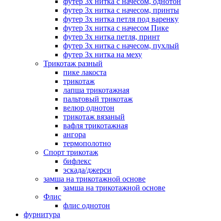
футер 3х нитка с начесом, однотон
футер 3х нитка с начесом, принты
футер 3х нитка петля под варенку
футер 3х нитка с начесом Пике
футер 3х нитка петля, принт
футер 3х нитка с начесом, пухлый
футер 3х нитка на меху
Трикотаж разный
пике лакоста
трикотаж
лапша трикотажная
пальтовый трикотаж
велюр однотон
трикотаж вязаный
вафля трикотажная
ангора
термополотно
Спорт трикотаж
бифлекс
эскада/джерси
замша на трикотажной основе
замша на трикотажной основе
Флис
флис однотон
фурнитура