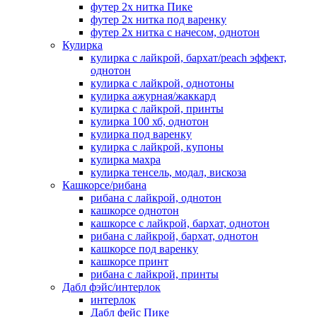
футер 2х нитка Пике
футер 2х нитка под варенку
футер 2х нитка с начесом, однотон
Кулирка
кулирка с лайкрой, бархат/peach эффект,
однотон
кулирка с лайкрой, однотоны
кулирка ажурная/жаккард
кулирка с лайкрой, принты
кулирка 100 хб, однотон
кулирка под варенку
кулирка с лайкрой, купоны
кулирка махра
кулирка тенсель, модал, вискоза
Кашкорсе/рибана
рибана с лайкрой, однотон
кашкорсе однотон
кашкорсе с лайкрой, бархат, однотон
рибана с лайкрой, бархат, однотон
кашкорсе под варенку
кашкорсе принт
рибана с лайкрой, принты
Дабл фэйс/интерлок
интерлок
Дабл фейс Пике