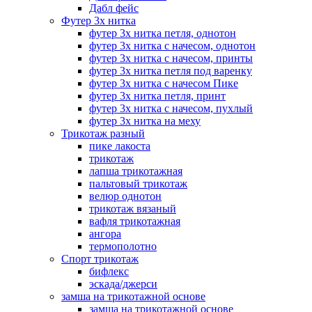
Дабл фейс
Футер 3х нитка
футер 3х нитка петля, однотон
футер 3х нитка с начесом, однотон
футер 3х нитка с начесом, принты
футер 3х нитка петля под варенку
футер 3х нитка с начесом Пике
футер 3х нитка петля, принт
футер 3х нитка с начесом, пухлый
футер 3х нитка на меху
Трикотаж разный
пике лакоста
трикотаж
лапша трикотажная
пальтовый трикотаж
велюр однотон
трикотаж вязаный
вафля трикотажная
ангора
термополотно
Спорт трикотаж
бифлекс
эскада/джерси
замша на трикотажной основе
замша на трикотажной основе