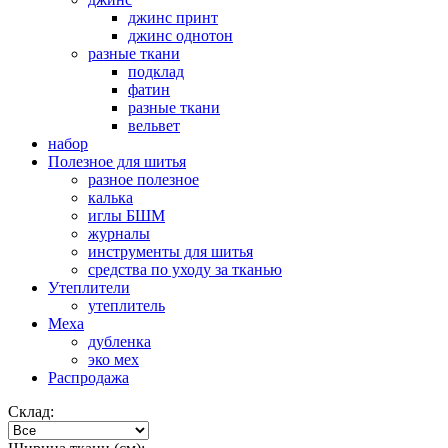
джинс принт
джинс однотон
разные ткани
подклад
фатин
разные ткани
вельвет
набор
Полезное для шитья
разное полезное
калька
иглы БШМ
журналы
инструменты для шитья
средства по уходу за тканью
Утеплители
утеплитель
Меха
дубленка
эко мех
Распродажа
Склад: