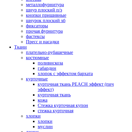
металлофурнитура
шнур плоский п/э
кнопки пришивные
шнурок плоский хб
фиксаторы
прочая фурнитура
фастексы
Пресс и насадки
Ткани
плательно-рубашечные
костюмные
поливискоза
габардин
хлопок с эффектом бархата
курточные
курточная ткань PEACH эффект (пич
эффект)
курточная ткань
кожа
Стежка курточная купон
стежка курточная
хлопки
хлопки
муслин
джинс