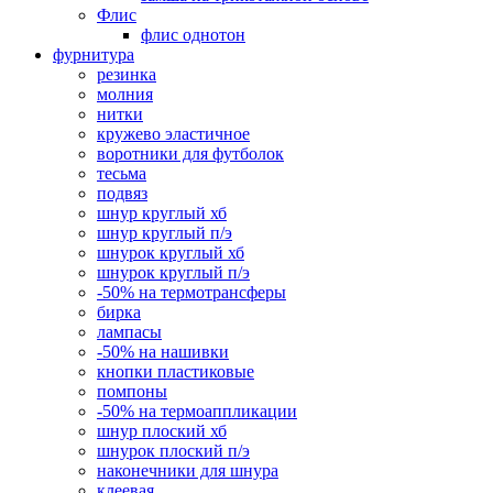
Флис
флис однотон
фурнитура
резинка
молния
нитки
кружево эластичное
воротники для футболок
тесьма
подвяз
шнур круглый хб
шнур круглый п/э
шнурок круглый хб
шнурок круглый п/э
-50% на термотрансферы
бирка
лампасы
-50% на нашивки
кнопки пластиковые
помпоны
-50% на термоаппликации
шнур плоский хб
шнурок плоский п/э
наконечники для шнура
клеевая