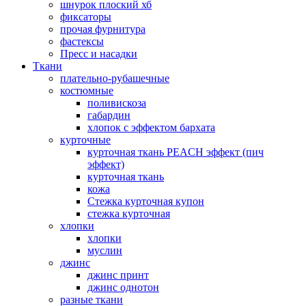
шнурок плоский хб
фиксаторы
прочая фурнитура
фастексы
Пресс и насадки
Ткани
плательно-рубашечные
костюмные
поливискоза
габардин
хлопок с эффектом бархата
курточные
курточная ткань PEACH эффект (пич
эффект)
курточная ткань
кожа
Стежка курточная купон
стежка курточная
хлопки
хлопки
муслин
джинс
джинс принт
джинс однотон
разные ткани