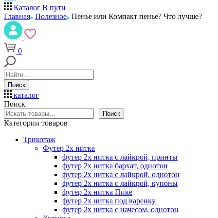
Каталог
В пути
Главная
Полезное
Пенье или Компакт пенье? Что лучше?
0
Поиск
каталог
Поиск
Поиск
Категории товаров
Трикотаж
Футер 2х нитка
футер 2х нитка с лайкрой, принты
футер 2х нитка бархат, однотон
футер 2х нитка с лайкрой, однотон
футер 2х нитка с лайкрой, купоны
футер 2х нитка Пике
футер 2х нитка под варенку
футер 2х нитка с начесом, однотон