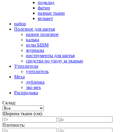
подклад
фатин
разные ткани
вельвет
набор
Полезное для шитья
разное полезное
калька
иглы БШМ
журналы
инструменты для шитья
средства по уходу за тканью
Утеплители
утеплитель
Меха
дубленка
эко мех
Распродажа
Склад:
Ширина ткани (см):
Плотность: