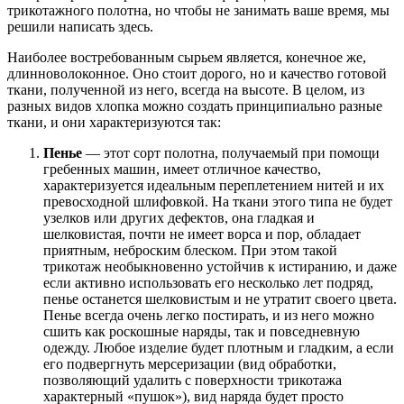
трикотажного полотна, но чтобы не занимать ваше время, мы
решили написать здесь.
Наиболее востребованным сырьем является, конечное же,
длинноволоконное. Оно стоит дорого, но и качество готовой
ткани, полученной из него, всегда на высоте. В целом, из
разных видов хлопка можно создать принципиально разные
ткани, и они характеризуются так:
Пенье
— этот сорт полотна, получаемый при помощи
гребенных машин, имеет отличное качество,
характеризуется идеальным переплетением нитей и их
превосходной шлифовкой. На ткани этого типа не будет
узелков или других дефектов, она гладкая и
шелковистая, почти не имеет ворса и пор, обладает
приятным, неброским блеском. При этом такой
трикотаж необыкновенно устойчив к истиранию, и даже
если активно использовать его несколько лет подряд,
пенье останется шелковистым и не утратит своего цвета.
Пенье всегда очень легко постирать, и из него можно
сшить как роскошные наряды, так и повседневную
одежду. Любое изделие будет плотным и гладким, а если
его подвергнуть мерсеризации (вид обработки,
позволяющий удалить с поверхности трикотажа
характерный «пушок»), вид наряда будет просто