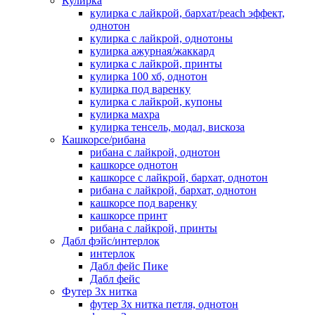
Кулирка
кулирка с лайкрой, бархат/peach эффект,
однотон
кулирка с лайкрой, однотоны
кулирка ажурная/жаккард
кулирка с лайкрой, принты
кулирка 100 хб, однотон
кулирка под варенку
кулирка с лайкрой, купоны
кулирка махра
кулирка тенсель, модал, вискоза
Кашкорсе/рибана
рибана с лайкрой, однотон
кашкорсе однотон
кашкорсе с лайкрой, бархат, однотон
рибана с лайкрой, бархат, однотон
кашкорсе под варенку
кашкорсе принт
рибана с лайкрой, принты
Дабл фэйс/интерлок
интерлок
Дабл фейс Пике
Дабл фейс
Футер 3х нитка
футер 3х нитка петля, однотон