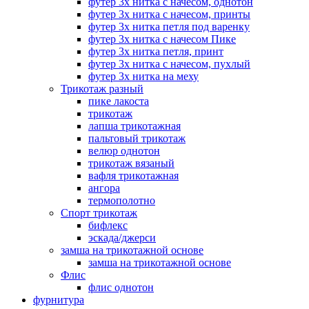
футер 3х нитка с начесом, однотон
футер 3х нитка с начесом, принты
футер 3х нитка петля под варенку
футер 3х нитка с начесом Пике
футер 3х нитка петля, принт
футер 3х нитка с начесом, пухлый
футер 3х нитка на меху
Трикотаж разный
пике лакоста
трикотаж
лапша трикотажная
пальтовый трикотаж
велюр однотон
трикотаж вязаный
вафля трикотажная
ангора
термополотно
Спорт трикотаж
бифлекс
эскада/джерси
замша на трикотажной основе
замша на трикотажной основе
Флис
флис однотон
фурнитура