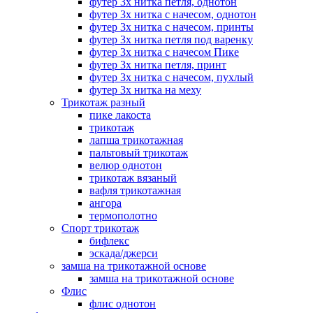
футер 3х нитка петля, однотон
футер 3х нитка с начесом, однотон
футер 3х нитка с начесом, принты
футер 3х нитка петля под варенку
футер 3х нитка с начесом Пике
футер 3х нитка петля, принт
футер 3х нитка с начесом, пухлый
футер 3х нитка на меху
Трикотаж разный
пике лакоста
трикотаж
лапша трикотажная
пальтовый трикотаж
велюр однотон
трикотаж вязаный
вафля трикотажная
ангора
термополотно
Спорт трикотаж
бифлекс
эскада/джерси
замша на трикотажной основе
замша на трикотажной основе
Флис
флис однотон