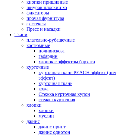
кнопки пришивные
шнурок плоский хб
фиксаторы
прочая фурнитура
фастексы
Пресс и насадки
Ткани
плательно-рубашечные
костюмные
поливискоза
габардин
хлопок с эффектом бархата
курточные
курточная ткань PEACH эффект (пич
эффект)
курточная ткань
кожа
Стежка курточная купон
стежка курточная
хлопки
хлопки
муслин
джинс
джинс принт
джинс однотон