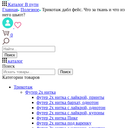
Каталог
В пути
Главная
Полезное
Трикотаж дабл фейс. Что за ткань и что из
него шьют?
0
Поиск
каталог
Поиск
Поиск
Категории товаров
Трикотаж
Футер 2х нитка
футер 2х нитка с лайкрой, принты
футер 2х нитка бархат, однотон
футер 2х нитка с лайкрой, однотон
футер 2х нитка с лайкрой, купоны
футер 2х нитка Пике
футер 2х нитка под варенку