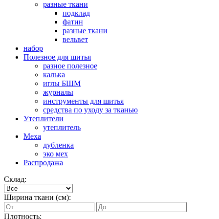
разные ткани
подклад
фатин
разные ткани
вельвет
набор
Полезное для шитья
разное полезное
калька
иглы БШМ
журналы
инструменты для шитья
средства по уходу за тканью
Утеплители
утеплитель
Меха
дубленка
эко мех
Распродажа
Склад:
Ширина ткани (см):
Плотность: