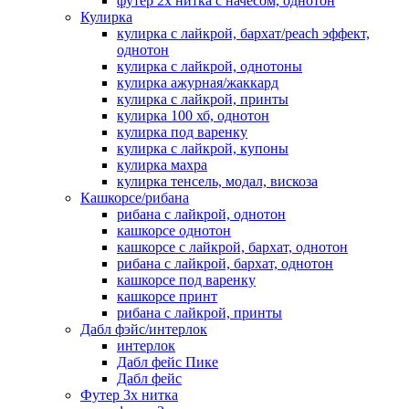
футер 2х нитка с начесом, однотон
Кулирка
кулирка с лайкрой, бархат/peach эффект,
однотон
кулирка с лайкрой, однотоны
кулирка ажурная/жаккард
кулирка с лайкрой, принты
кулирка 100 хб, однотон
кулирка под варенку
кулирка с лайкрой, купоны
кулирка махра
кулирка тенсель, модал, вискоза
Кашкорсе/рибана
рибана с лайкрой, однотон
кашкорсе однотон
кашкорсе с лайкрой, бархат, однотон
рибана с лайкрой, бархат, однотон
кашкорсе под варенку
кашкорсе принт
рибана с лайкрой, принты
Дабл фэйс/интерлок
интерлок
Дабл фейс Пике
Дабл фейс
Футер 3х нитка