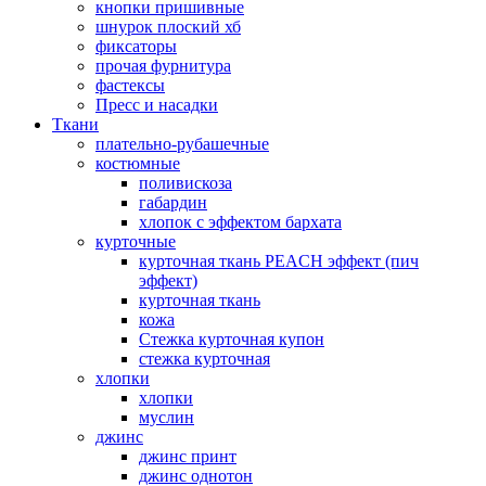
кнопки пришивные
шнурок плоский хб
фиксаторы
прочая фурнитура
фастексы
Пресс и насадки
Ткани
плательно-рубашечные
костюмные
поливискоза
габардин
хлопок с эффектом бархата
курточные
курточная ткань PEACH эффект (пич
эффект)
курточная ткань
кожа
Стежка курточная купон
стежка курточная
хлопки
хлопки
муслин
джинс
джинс принт
джинс однотон