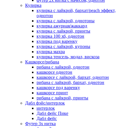
футер 2х нитка с начесом, однотон
Кулирка
кулирка с лайкрой, бархат/peach эффект,
однотон
кулирка с лайкрой, однотоны
кулирка ажурная/жаккард
кулирка с лайкрой, принты
кулирка 100 хб, однотон
кулирка под варенку
кулирка с лайкрой, купоны
кулирка махра
кулирка тенсель, модал, вискоза
Кашкорсе/рибана
рибана с лайкрой, однотон
кашкорсе однотон
кашкорсе с лайкрой, бархат, однотон
рибана с лайкрой, бархат, однотон
кашкорсе под варенку
кашкорсе принт
рибана с лайкрой, принты
Дабл фэйс/интерлок
интерлок
Дабл фейс Пике
Дабл фейс
Футер 3х нитка