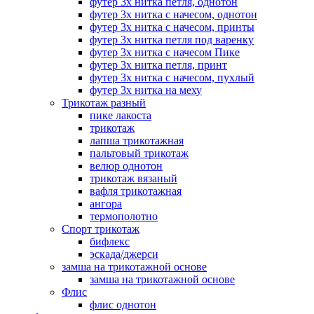
футер 3х нитка петля, однотон
футер 3х нитка с начесом, однотон
футер 3х нитка с начесом, принты
футер 3х нитка петля под варенку
футер 3х нитка с начесом Пике
футер 3х нитка петля, принт
футер 3х нитка с начесом, пухлый
футер 3х нитка на меху
Трикотаж разный
пике лакоста
трикотаж
лапша трикотажная
пальтовый трикотаж
велюр однотон
трикотаж вязаный
вафля трикотажная
ангора
термополотно
Спорт трикотаж
бифлекс
эскада/джерси
замша на трикотажной основе
замша на трикотажной основе
Флис
флис однотон