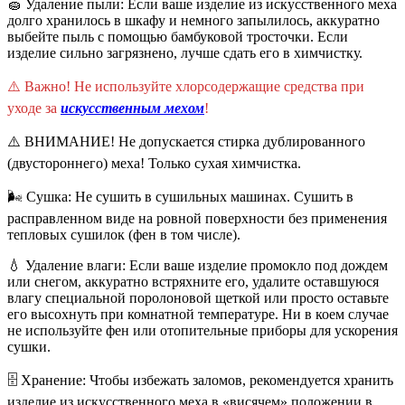
🧽 Удаление пыли: Если ваше изделие из искусственного меха
долго хранилось в шкафу и немного запылилось, аккуратно
выбейте пыль с помощью бамбуковой тросточки. Если
изделие сильно загрязнено, лучше сдать его в химчистку.
⚠️ Важно! Не используйте хлорсодержащие средства при
уходе за
искусственным мехом
!
⚠️ ВНИМАНИЕ! Не допускается стирка дублированного
(двустороннего) меха! Только сухая химчистка.
🌬️ Сушка: Не сушить в сушильных машинах. Сушить в
расправленном виде на ровной поверхности без применения
тепловых сушилок (фен в том числе).
💧 Удаление влаги: Если ваше изделие промокло под дождем
или снегом, аккуратно встряхните его, удалите оставшуюся
влагу специальной поролоновой щеткой или просто оставьте
его высохнуть при комнатной температуре. Ни в коем случае
не используйте фен или отопительные приборы для ускорения
сушки.
🗄️ Хранение: Чтобы избежать заломов, рекомендуется хранить
изделие из искусственного меха в «висячем» положении в