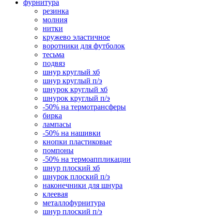
фурнитура
резинка
молния
нитки
кружево эластичное
воротники для футболок
тесьма
подвяз
шнур круглый хб
шнур круглый п/э
шнурок круглый хб
шнурок круглый п/э
-50% на термотрансферы
бирка
лампасы
-50% на нашивки
кнопки пластиковые
помпоны
-50% на термоаппликации
шнур плоский хб
шнурок плоский п/э
наконечники для шнура
клеевая
металлофурнитура
шнур плоский п/э