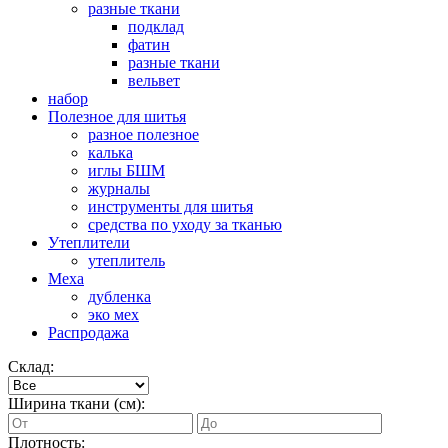
разные ткани
подклад
фатин
разные ткани
вельвет
набор
Полезное для шитья
разное полезное
калька
иглы БШМ
журналы
инструменты для шитья
средства по уходу за тканью
Утеплители
утеплитель
Меха
дубленка
эко мех
Распродажа
Склад:
Ширина ткани (см):
Плотность: