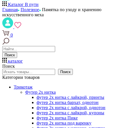
Каталог
В пути
Главная
Полезное
Памятка по уходу и хранению
искусственного меха
0
Поиск
каталог
Поиск
Поиск
Категории товаров
Трикотаж
Футер 2х нитка
футер 2х нитка с лайкрой, принты
футер 2х нитка бархат, однотон
футер 2х нитка с лайкрой, однотон
футер 2х нитка с лайкрой, купоны
футер 2х нитка Пике
футер 2х нитка под варенку