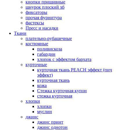
кнопки пришивные
шнурок плоский хб
фиксаторы
прочая фурнитура
фастексы
Пресс и насадки
Ткани
плательно-рубашечные
костюмные
поливискоза
габардин
хлопок с эффектом бархата
курточные
курточная ткань PEACH эффект (пич
эффект)
курточная ткань
кожа
Стежка курточная купон
стежка курточная
хлопки
хлопки
муслин
джинс
джинс принт
джинс однотон