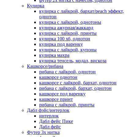
футер 2х нитка с начесом, однотон
Кулирка
кулирка с лайкрой, бархат/peach эффект,
однотон
кулирка с лайкрой, однотоны
кулирка ажурная/жаккард
кулирка с лайкрой, принты
кулирка 100 хб, однотон
кулирка под варенку
кулирка с лайкрой, купоны
кулирка махра
кулирка тенсель, модал, вискоза
Кашкорсе/рибана
рибана с лайкрой, однотон
кашкорсе однотон
кашкорсе с лайкрой, бархат, однотон
рибана с лайкрой, бархат, однотон
кашкорсе под варенку
кашкорсе принт
рибана с лайкрой, принты
Дабл фэйс/интерлок
интерлок
Дабл фейс Пике
Дабл фейс
Футер 3х нитка