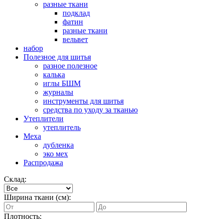
разные ткани
подклад
фатин
разные ткани
вельвет
набор
Полезное для шитья
разное полезное
калька
иглы БШМ
журналы
инструменты для шитья
средства по уходу за тканью
Утеплители
утеплитель
Меха
дубленка
эко мех
Распродажа
Склад:
Ширина ткани (см):
Плотность: