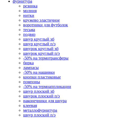
фурнитура
резинка
молния
нитки
кружево эластичное
воротники для футболок
тесьма
подвяз
шнур круглый хб
шнур круглый п/э
шнурок круглый хб
шнурок круглый п/э
-50% на термотрансферы
бирка
лампасы
-50% на нашивки
кнопки пластиковые
помпоны
-50% на термоаппликации
шнур плоский хб
шнурок плоский п/э
наконечники для шнура
клеевая
металлофурнитура
шнур плоский п/э