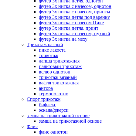
футер 3х нитка петля, однотон
футер 3х нитка с начесом, однотон
футер 3х нитка с начесом, принты
футер 3х нитка петля под варенку
футер 3х нитка с начесом Пике
футер 3х нитка петля, принт
футер 3х нитка с начесом, пухлый
футер 3х нитка на меху
Трикотаж разный
пике лакоста
трикотаж
лапша трикотажная
пальтовый трикотаж
велюр однотон
трикотаж вязаный
вафля трикотажная
ангора
термополотно
Спорт трикотаж
бифлекс
эскада/джерси
замша на трикотажной основе
замша на трикотажной основе
Флис
флис однотон