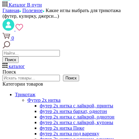
Каталог
В пути
Главная
Полезное
Какие иглы выбрать для трикотажа
(футер, кулирку, джерси...)
0
Поиск
каталог
Поиск
Поиск
Категории товаров
Трикотаж
Футер 2х нитка
футер 2х нитка с лайкрой, принты
футер 2х нитка бархат, однотон
футер 2х нитка с лайкрой, однотон
футер 2х нитка с лайкрой, купоны
футер 2х нитка Пике
футер 2х нитка под варенку