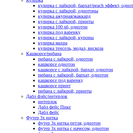
Кулирка
кулирка с лайкрой, бархат/peach эффект, одно
кулирка с лайкрой, однотоны
кулирка ажурная/жаккард
кулирка с лайкрой, принты
кулирка 100 хб, однотон
кулирка под варенку
кулирка с лайкрой, купоны
кулирка махра
кулирка тенсель, модал, вискоза
Кашкорсе/рибана
рибана с лайкрой, однотон
кашкорсе однотон
кашкорсе с лайкрой, бархат, однотон
рибана с лайкрой, бархат, однотон
кашкорсе под варенку
кашкорсе принт
рибана с лайкрой, принты
Дабл фэйс/интерлок
интерлок
Дабл фейс Пике
Дабл фейс
Футер 3х нитка
футер 3х нитка петля, однотон
футер 3х нитка с начесом, однотон