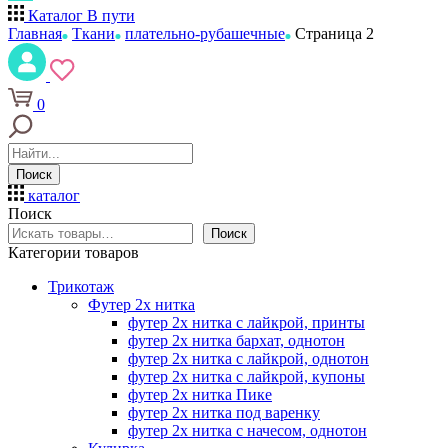
Каталог
В пути
Главная
Ткани
плательно-рубашечные
Страница 2
0
Поиск
каталог
Поиск
Поиск
Категории товаров
Трикотаж
Футер 2х нитка
футер 2х нитка с лайкрой, принты
футер 2х нитка бархат, однотон
футер 2х нитка с лайкрой, однотон
футер 2х нитка с лайкрой, купоны
футер 2х нитка Пике
футер 2х нитка под варенку
футер 2х нитка с начесом, однотон