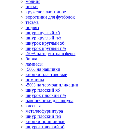
молния
нитки
кружево эластичное
воротники для футболок
тесьма
подвяз
шнур круглый хб
шнур круглый п/э
шнурок круглый хб
шнурок круглый п/э
-50% на термотрансферы
бирка
лампасы
-50% на нашивки
кнопки пластиковые
помпоны
-50% на термоаппликации
шнур плоский хб
шнурок плоский п/э
наконечники для шнура
клеевая
металлофурнитура
шнур плоский п/э
кнопки пришивные
шнурок плоский хб