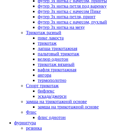
футер 3х нитка с начесом, принты
футер 3х нитка петля под варенку
футер 3х нитка с начесом Пике
футер 3х нитка петля, принт
футер 3х нитка с начесом, пухлый
футер 3х нитка на меху
Трикотаж разный
пике лакоста
трикотаж
лапша трикотажная
пальтовый трикотаж
велюр однотон
трикотаж вязаный
вафля трикотажная
ангора
термополотно
Спорт трикотаж
бифлекс
эскада/джерси
замша на трикотажной основе
замша на трикотажной основе
Флис
флис однотон
фурнитура
резинка