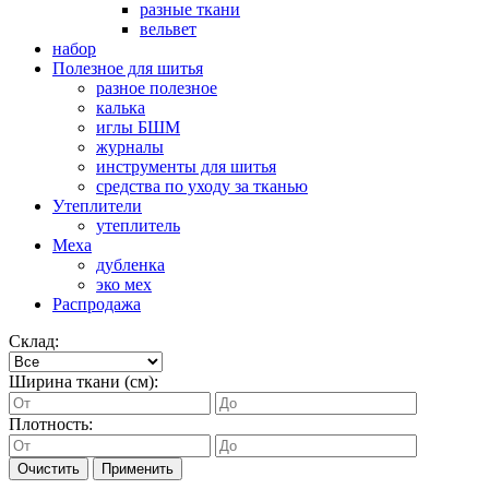
разные ткани
вельвет
набор
Полезное для шитья
разное полезное
калька
иглы БШМ
журналы
инструменты для шитья
средства по уходу за тканью
Утеплители
утеплитель
Меха
дубленка
эко мех
Распродажа
Склад:
Ширина ткани (см):
Плотность:
Очистить
Применить