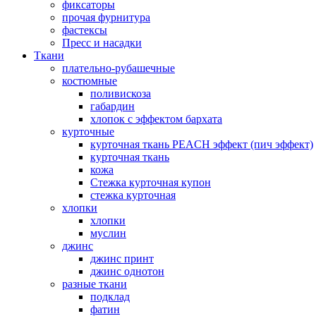
фиксаторы
прочая фурнитура
фастексы
Пресс и насадки
Ткани
плательно-рубашечные
костюмные
поливискоза
габардин
хлопок с эффектом бархата
курточные
курточная ткань PEACH эффект (пич эффект)
курточная ткань
кожа
Стежка курточная купон
стежка курточная
хлопки
хлопки
муслин
джинс
джинс принт
джинс однотон
разные ткани
подклад
фатин