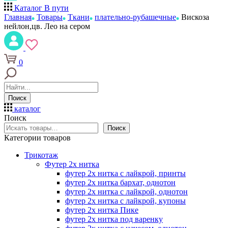
Каталог
В пути
Главная
Товары
Ткани
плательно-рубашечные
Вискоза
нейлон,цв. Лео на сером
0
Поиск
каталог
Поиск
Поиск
Категории товаров
Трикотаж
Футер 2х нитка
футер 2х нитка с лайкрой, принты
футер 2х нитка бархат, однотон
футер 2х нитка с лайкрой, однотон
футер 2х нитка с лайкрой, купоны
футер 2х нитка Пике
футер 2х нитка под варенку