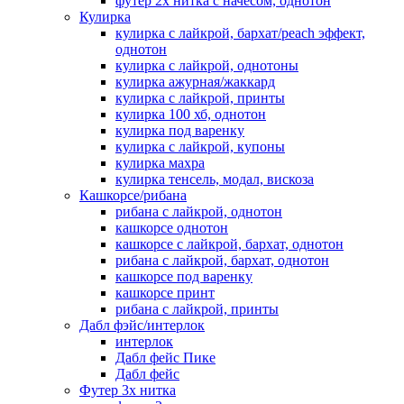
футер 2х нитка с начесом, однотон
Кулирка
кулирка с лайкрой, бархат/peach эффект,
однотон
кулирка с лайкрой, однотоны
кулирка ажурная/жаккард
кулирка с лайкрой, принты
кулирка 100 хб, однотон
кулирка под варенку
кулирка с лайкрой, купоны
кулирка махра
кулирка тенсель, модал, вискоза
Кашкорсе/рибана
рибана с лайкрой, однотон
кашкорсе однотон
кашкорсе с лайкрой, бархат, однотон
рибана с лайкрой, бархат, однотон
кашкорсе под варенку
кашкорсе принт
рибана с лайкрой, принты
Дабл фэйс/интерлок
интерлок
Дабл фейс Пике
Дабл фейс
Футер 3х нитка