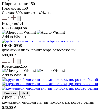
Ширина ткани: 150
Плотность: 150
Состав: 60% вискоза, 40% пэ
1
Кемерово
1.4
Краснодар
0.56
Add to Wishlist
DBSH-6958
дубайский шелк, принт зебра бело-розовый
680,00
₽
1
Краснодар
2.55
Add to Wishlist
Previous
Next
GPKR - 11058
кружевной миссони зиг-заг полоска, цв. розово-белый
620,00
₽