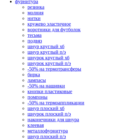
фурнитура
резинка
молния
нитки
кружево эластичное
воротники для футболок
тесьма
подвяз
шнур круглый хб
шнур круглый п/э
шнурок круглый хб
шнурок круглый п/э
-50% на термотрансферы
бирка
лампасы
-50% на нашивки
кнопки пластиковые
помпоны
-50% на термоаппликации
шнур плоский хб
шнурок плоский п/э
наконечники для шнура
клеевая
металлофурнитура
шнур плоский п/э