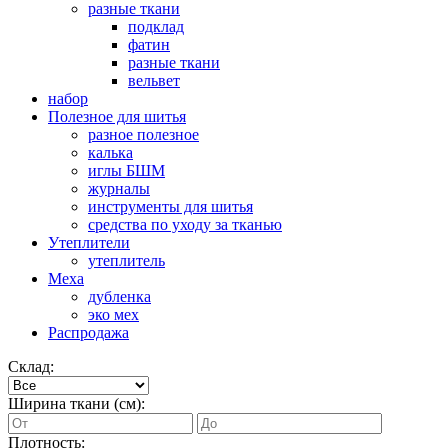
разные ткани
подклад
фатин
разные ткани
вельвет
набор
Полезное для шитья
разное полезное
калька
иглы БШМ
журналы
инструменты для шитья
средства по уходу за тканью
Утеплители
утеплитель
Меха
дубленка
эко мех
Распродажа
Склад:
Ширина ткани (см):
Плотность: