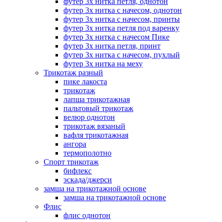
футер 3х нитка петля, однотон
футер 3х нитка с начесом, однотон
футер 3х нитка с начесом, принты
футер 3х нитка петля под варенку
футер 3х нитка с начесом Пике
футер 3х нитка петля, принт
футер 3х нитка с начесом, пухлый
футер 3х нитка на меху
Трикотаж разный
пике лакоста
трикотаж
лапша трикотажная
пальтовый трикотаж
велюр однотон
трикотаж вязаный
вафля трикотажная
ангора
термополотно
Спорт трикотаж
бифлекс
эскада/джерси
замша на трикотажной основе
замша на трикотажной основе
Флис
флис однотон