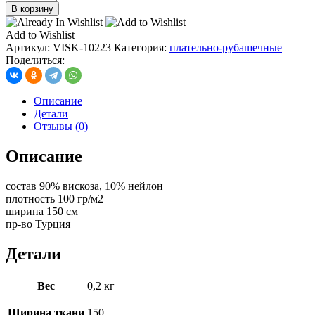
товара
В корзину
Вискоза
нейлон,цв.
Add to Wishlist
Лео
Артикул:
VISK-10223
Категория:
плательно-рубашечные
на
Поделиться:
сером
Описание
Детали
Отзывы (0)
Описание
состав 90% вискоза, 10% нейлон
плотность 100 гр/м2
ширина 150 см
пр-во Турция
Детали
Вес
0,2 кг
Ширина ткани
150