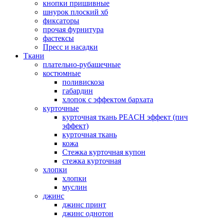
кнопки пришивные
шнурок плоский хб
фиксаторы
прочая фурнитура
фастексы
Пресс и насадки
Ткани
плательно-рубашечные
костюмные
поливискоза
габардин
хлопок с эффектом бархата
курточные
курточная ткань PEACH эффект (пич
эффект)
курточная ткань
кожа
Стежка курточная купон
стежка курточная
хлопки
хлопки
муслин
джинс
джинс принт
джинс однотон