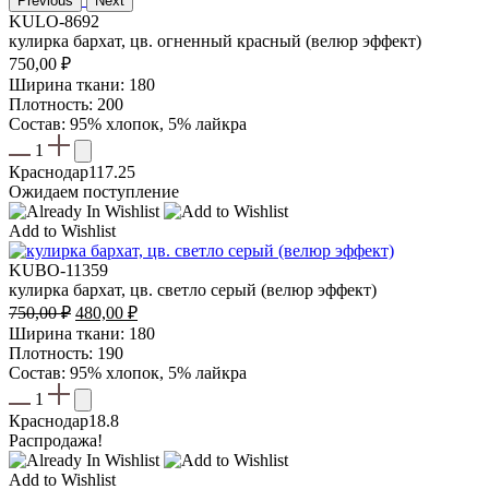
Previous
Next
KULO-8692
кулирка бархат, цв. огненный красный (велюр эффект)
750,00
₽
Ширина ткани: 180
Плотность: 200
Состав: 95% хлопок, 5% лайкра
1
Краснодар
117.25
Ожидаем поступление
Add to Wishlist
KUBO-11359
кулирка бархат, цв. светло серый (велюр эффект)
Первоначальная
Текущая
750,00
₽
480,00
₽
цена
цена:
Ширина ткани: 180
составляла
480,00 ₽.
Плотность: 190
750,00 ₽.
Состав: 95% хлопок, 5% лайкра
1
Краснодар
18.8
Распродажа!
Add to Wishlist