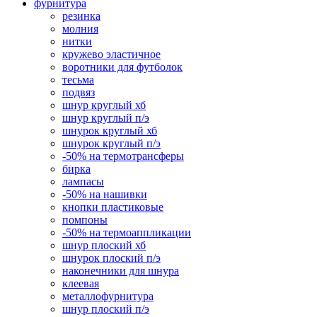
фурнитура
резинка
молния
нитки
кружево эластичное
воротники для футболок
тесьма
подвяз
шнур круглый хб
шнур круглый п/э
шнурок круглый хб
шнурок круглый п/э
-50% на термотрансферы
бирка
лампасы
-50% на нашивки
кнопки пластиковые
помпоны
-50% на термоаппликации
шнур плоский хб
шнурок плоский п/э
наконечники для шнура
клеевая
металлофурнитура
шнур плоский п/э