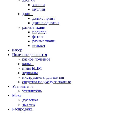
хлопки
хлопки
муслин
джинс
джинс принт
джинс однотон
разные ткани
подклад
фатин
разные ткани
вельвет
набор
Полезное для шитья
разное полезное
калька
иглы БШМ
журналы
инструменты для шитья
средства по уходу за тканью
Утеплители
утеплитель
Меха
дубленка
эко мех
Распродажа