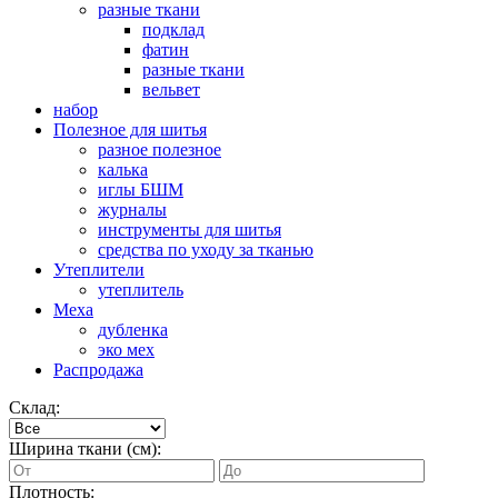
разные ткани
подклад
фатин
разные ткани
вельвет
набор
Полезное для шитья
разное полезное
калька
иглы БШМ
журналы
инструменты для шитья
средства по уходу за тканью
Утеплители
утеплитель
Меха
дубленка
эко мех
Распродажа
Склад:
Ширина ткани (см):
Плотность: