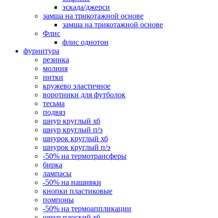
эскада/джерси
замша на трикотажной основе
замша на трикотажной основе
Флис
флис однотон
фурнитура
резинка
молния
нитки
кружево эластичное
воротники для футболок
тесьма
подвяз
шнур круглый хб
шнур круглый п/э
шнурок круглый хб
шнурок круглый п/э
-50% на термотрансферы
бирка
лампасы
-50% на нашивки
кнопки пластиковые
помпоны
-50% на термоаппликации
шнур плоский хб