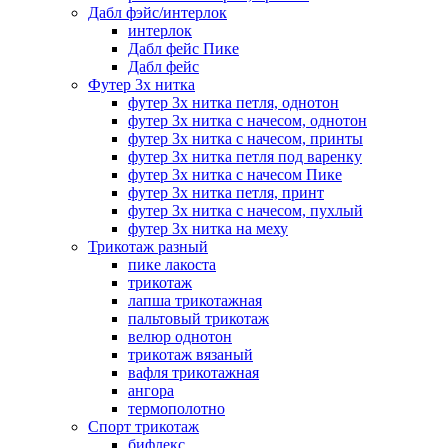
Дабл фэйс/интерлок
интерлок
Дабл фейс Пике
Дабл фейс
Футер 3х нитка
футер 3х нитка петля, однотон
футер 3х нитка с начесом, однотон
футер 3х нитка с начесом, принты
футер 3х нитка петля под варенку
футер 3х нитка с начесом Пике
футер 3х нитка петля, принт
футер 3х нитка с начесом, пухлый
футер 3х нитка на меху
Трикотаж разный
пике лакоста
трикотаж
лапша трикотажная
пальтовый трикотаж
велюр однотон
трикотаж вязаный
вафля трикотажная
ангора
термополотно
Спорт трикотаж
бифлекс