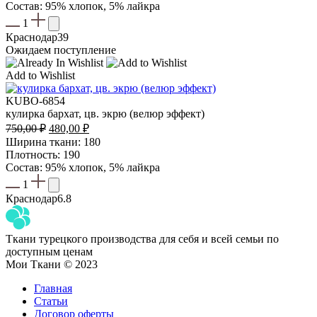
Состав: 95% хлопок, 5% лайкра
1
Краснодар
39
Ожидаем поступление
Add to Wishlist
KUBO-6854
кулирка бархат, цв. экрю (велюр эффект)
Первоначальная
Текущая
750,00
₽
480,00
₽
цена
цена:
Ширина ткани: 180
составляла
480,00 ₽.
Плотность: 190
750,00 ₽.
Состав: 95% хлопок, 5% лайкра
1
Краснодар
6.8
Ткани турецкого производства для себя и всей семьи по
доступным ценам
Мои Ткани © 2023
Главная
Статьи
Договор оферты