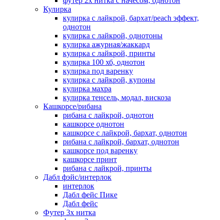
футер 2х нитка с начесом, однотон
Кулирка
кулирка с лайкрой, бархат/peach эффект,
однотон
кулирка с лайкрой, однотоны
кулирка ажурная/жаккард
кулирка с лайкрой, принты
кулирка 100 хб, однотон
кулирка под варенку
кулирка с лайкрой, купоны
кулирка махра
кулирка тенсель, модал, вискоза
Кашкорсе/рибана
рибана с лайкрой, однотон
кашкорсе однотон
кашкорсе с лайкрой, бархат, однотон
рибана с лайкрой, бархат, однотон
кашкорсе под варенку
кашкорсе принт
рибана с лайкрой, принты
Дабл фэйс/интерлок
интерлок
Дабл фейс Пике
Дабл фейс
Футер 3х нитка