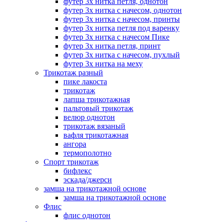
футер 3х нитка петля, однотон
футер 3х нитка с начесом, однотон
футер 3х нитка с начесом, принты
футер 3х нитка петля под варенку
футер 3х нитка с начесом Пике
футер 3х нитка петля, принт
футер 3х нитка с начесом, пухлый
футер 3х нитка на меху
Трикотаж разный
пике лакоста
трикотаж
лапша трикотажная
пальтовый трикотаж
велюр однотон
трикотаж вязаный
вафля трикотажная
ангора
термополотно
Спорт трикотаж
бифлекс
эскада/джерси
замша на трикотажной основе
замша на трикотажной основе
Флис
флис однотон