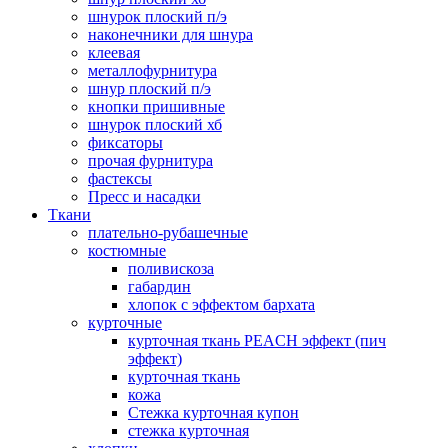
шнурок плоский п/э
наконечники для шнура
клеевая
металлофурнитура
шнур плоский п/э
кнопки пришивные
шнурок плоский хб
фиксаторы
прочая фурнитура
фастексы
Пресс и насадки
Ткани
плательно-рубашечные
костюмные
поливискоза
габардин
хлопок с эффектом бархата
курточные
курточная ткань PEACH эффект (пич
эффект)
курточная ткань
кожа
Стежка курточная купон
стежка курточная