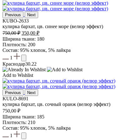
Previous
Next
KUBO-2633
кулирка бархат, цв. синее море (велюр эффект)
Первоначальная
Текущая
750,00
₽
350,00
₽
цена
цена:
Ширина ткани: 180
составляла
350,00 ₽.
Плотность: 200
750,00 ₽.
Состав: 95% хлопок, 5% лайкра
1
Краснодар
30.22
Add to Wishlist
Previous
Next
KULO-8691
кулирка бархат, цв. сочный оранж (велюр эффект)
750,00
₽
Ширина ткани: 185
Плотность: 210
Состав: 95% хлопок, 5% лайкра
1