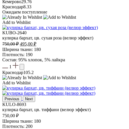
Кемерово
29.76
Краснодар
8.33
Ожидаем поступление
Add to Wishlist
KUBO-2640
кулирка бархат, цв. сухая роза (велюр эффект)
Первоначальная
Текущая
750,00
₽
495,00
₽
цена
цена:
Ширина ткани: 180
составляла
495,00 ₽.
Плотность: 190
750,00 ₽.
Состав: 95% хлопок, 5% лайкра
1
Краснодар
105.2
Add to Wishlist
Previous
Next
KULO-8693
кулирка бархат, цв. тиффани (велюр эффект)
750,00
₽
Ширина ткани: 180
Плотность: 200