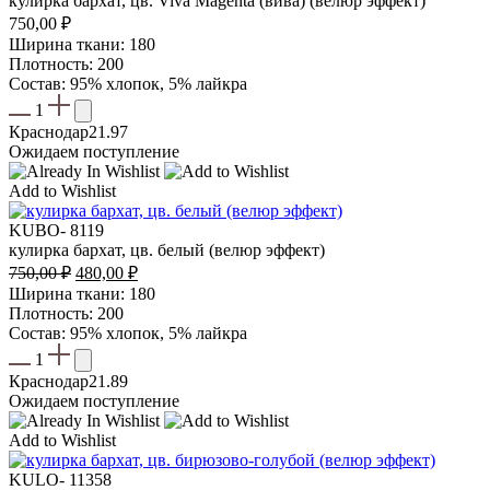
кулирка бархат, цв. Viva Magenta (вива) (велюр эффект)
750,00
₽
Ширина ткани: 180
Плотность: 200
Состав: 95% хлопок, 5% лайкра
1
Краснодар
21.97
Ожидаем поступление
Add to Wishlist
KUBO- 8119
кулирка бархат, цв. белый (велюр эффект)
Первоначальная
Текущая
750,00
₽
480,00
₽
цена
цена:
Ширина ткани: 180
составляла
480,00 ₽.
Плотность: 200
750,00 ₽.
Состав: 95% хлопок, 5% лайкра
1
Краснодар
21.89
Ожидаем поступление
Add to Wishlist
KULO- 11358