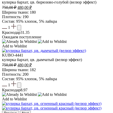
кулирка бархат, цв. бирюзово-голубой (велюр эффект)
Первоначальная
Текущая
750,00
₽
480,00
₽
цена
цена:
Ширина ткани: 180
составляла
480,00 ₽.
Плотность: 190
750,00 ₽.
Состав: 95% хлопок, 5% лайкра
1
Краснодар
31.35
Ожидаем поступление
Add to Wishlist
KUBO-4441
кулирка бархат, цв. дымчатый (велюр эффект)
Первоначальная
Текущая
750,00
₽
480,00
₽
цена
цена:
Ширина ткани: 182
составляла
480,00 ₽.
Плотность: 200
750,00 ₽.
Состав: 95% хлопок, 5% лайкра
1
Краснодар
8.97
Add to Wishlist