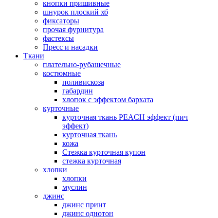
кнопки пришивные
шнурок плоский хб
фиксаторы
прочая фурнитура
фастексы
Пресс и насадки
Ткани
плательно-рубашечные
костюмные
поливискоза
габардин
хлопок с эффектом бархата
курточные
курточная ткань PEACH эффект (пич
эффект)
курточная ткань
кожа
Стежка курточная купон
стежка курточная
хлопки
хлопки
муслин
джинс
джинс принт
джинс однотон