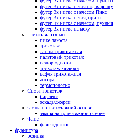
футер 3х нитка с начесом, принты
футер 3х нитка петля под варенку
футер 3х нитка с начесом Пике
футер 3х нитка петля, принт
футер 3х нитка с начесом, пухлый
футер 3х нитка на меху
Трикотаж разный
пике лакоста
трикотаж
лапша трикотажная
пальтовый трикотаж
велюр однотон
трикотаж вязаный
вафля трикотажная
ангора
термополотно
Спорт трикотаж
бифлекс
эскада/джерси
замша на трикотажной основе
замша на трикотажной основе
Флис
флис однотон
фурнитура
резинка