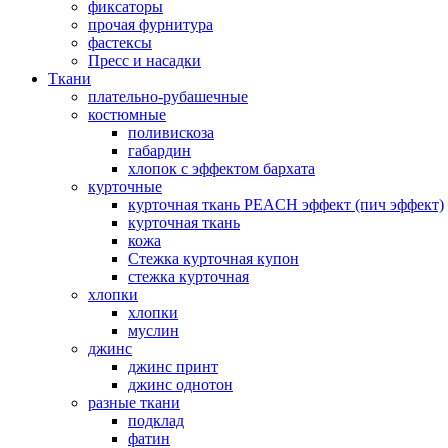
фиксаторы
прочая фурнитура
фастексы
Пресс и насадки
Ткани
плательно-рубашечные
костюмные
поливискоза
габардин
хлопок с эффектом бархата
курточные
курточная ткань PEACH эффект (пич эффект)
курточная ткань
кожа
Стежка курточная купон
стежка курточная
хлопки
хлопки
муслин
джинс
джинс принт
джинс однотон
разные ткани
подклад
фатин