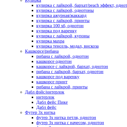
Кулирка
кулирка с лайкрой, бархат/peach эффект, одно
кулирка с лайкрой, однотоны
кулирка ажурная/жаккард
кулирка с лайкрой, принты
кулирка 100 хб, однотон
кулирка под варенку
кулирка с лайкрой, купоны
кулирка махра
кулирка тенсель, модал, вискоза
Кашкорсе/рибана
рибана с лайкрой, однотон
кашкорсе однотон
кашкорсе с лайкрой, бархат, однотон
рибана с лайкрой, бархат, однотон
кашкорсе под варенку
кашкорсе принт
рибана с лайкрой, принты
Дабл фэйс/интерлок
интерлок
Дабл фейс Пике
Дабл фейс
Футер 3х нитка
футер 3х нитка петля, однотон
футер 3х нитка с начесом, однотон