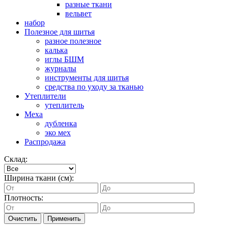
разные ткани
вельвет
набор
Полезное для шитья
разное полезное
калька
иглы БШМ
журналы
инструменты для шитья
средства по уходу за тканью
Утеплители
утеплитель
Меха
дубленка
эко мех
Распродажа
Склад:
Ширина ткани (см):
Плотность:
Очистить
Применить