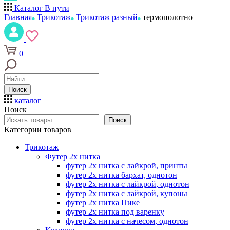
Каталог
В пути
Главная
Трикотаж
Трикотаж разный
термополотно
0
Поиск
каталог
Поиск
Поиск
Категории товаров
Трикотаж
Футер 2х нитка
футер 2х нитка с лайкрой, принты
футер 2х нитка бархат, однотон
футер 2х нитка с лайкрой, однотон
футер 2х нитка с лайкрой, купоны
футер 2х нитка Пике
футер 2х нитка под варенку
футер 2х нитка с начесом, однотон