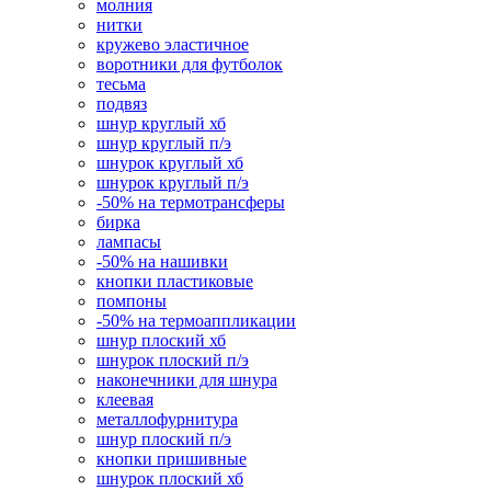
молния
нитки
кружево эластичное
воротники для футболок
тесьма
подвяз
шнур круглый хб
шнур круглый п/э
шнурок круглый хб
шнурок круглый п/э
-50% на термотрансферы
бирка
лампасы
-50% на нашивки
кнопки пластиковые
помпоны
-50% на термоаппликации
шнур плоский хб
шнурок плоский п/э
наконечники для шнура
клеевая
металлофурнитура
шнур плоский п/э
кнопки пришивные
шнурок плоский хб