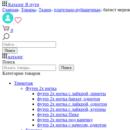
Каталог
В пути
Главная
Товары
Ткани
плательно-рубашечные
батист мереж
0
Поиск
каталог
Поиск
Поиск
Категории товаров
Трикотаж
Футер 2х нитка
футер 2х нитка с лайкрой, принты
футер 2х нитка бархат, однотон
футер 2х нитка с лайкрой, однотон
футер 2х нитка с лайкрой, купоны
футер 2х нитка Пике
футер 2х нитка под варенку
футер 2х нитка с начесом, однотон