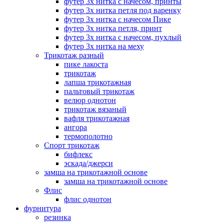
футер 3х нитка с начесом, принты
футер 3х нитка петля под варенку
футер 3х нитка с начесом Пике
футер 3х нитка петля, принт
футер 3х нитка с начесом, пухлый
футер 3х нитка на меху
Трикотаж разный
пике лакоста
трикотаж
лапша трикотажная
пальтовый трикотаж
велюр однотон
трикотаж вязаный
вафля трикотажная
ангора
термополотно
Спорт трикотаж
бифлекс
эскада/джерси
замша на трикотажной основе
замша на трикотажной основе
Флис
флис однотон
фурнитура
резинка