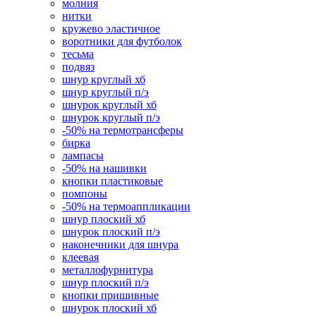
молния
нитки
кружево эластичное
воротники для футболок
тесьма
подвяз
шнур круглый хб
шнур круглый п/э
шнурок круглый хб
шнурок круглый п/э
-50% на термотрансферы
бирка
лампасы
-50% на нашивки
кнопки пластиковые
помпоны
-50% на термоаппликации
шнур плоский хб
шнурок плоский п/э
наконечники для шнура
клеевая
металлофурнитура
шнур плоский п/э
кнопки пришивные
шнурок плоский хб