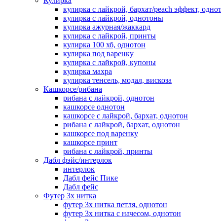
Кулирка
кулирка с лайкрой, бархат/peach эффект, одно
кулирка с лайкрой, однотоны
кулирка ажурная/жаккард
кулирка с лайкрой, принты
кулирка 100 хб, однотон
кулирка под варенку
кулирка с лайкрой, купоны
кулирка махра
кулирка тенсель, модал, вискоза
Кашкорсе/рибана
рибана с лайкрой, однотон
кашкорсе однотон
кашкорсе с лайкрой, бархат, однотон
рибана с лайкрой, бархат, однотон
кашкорсе под варенку
кашкорсе принт
рибана с лайкрой, принты
Дабл фэйс/интерлок
интерлок
Дабл фейс Пике
Дабл фейс
Футер 3х нитка
футер 3х нитка петля, однотон
футер 3х нитка с начесом, однотон