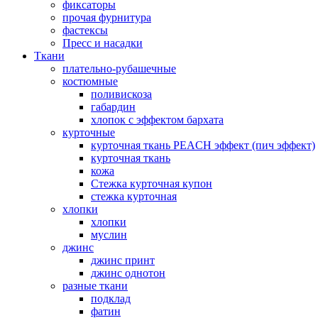
фиксаторы
прочая фурнитура
фастексы
Пресс и насадки
Ткани
плательно-рубашечные
костюмные
поливискоза
габардин
хлопок с эффектом бархата
курточные
курточная ткань PEACH эффект (пич эффект)
курточная ткань
кожа
Стежка курточная купон
стежка курточная
хлопки
хлопки
муслин
джинс
джинс принт
джинс однотон
разные ткани
подклад
фатин