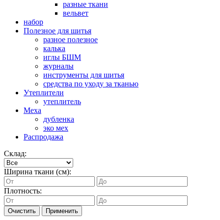
разные ткани
вельвет
набор
Полезное для шитья
разное полезное
калька
иглы БШМ
журналы
инструменты для шитья
средства по уходу за тканью
Утеплители
утеплитель
Меха
дубленка
эко мех
Распродажа
Склад:
Ширина ткани (см):
Плотность:
Очистить
Применить