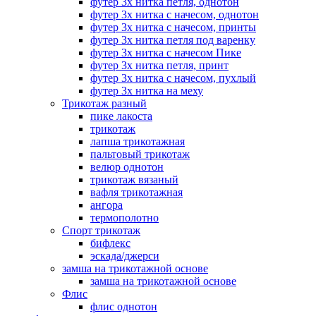
футер 3х нитка петля, однотон
футер 3х нитка с начесом, однотон
футер 3х нитка с начесом, принты
футер 3х нитка петля под варенку
футер 3х нитка с начесом Пике
футер 3х нитка петля, принт
футер 3х нитка с начесом, пухлый
футер 3х нитка на меху
Трикотаж разный
пике лакоста
трикотаж
лапша трикотажная
пальтовый трикотаж
велюр однотон
трикотаж вязаный
вафля трикотажная
ангора
термополотно
Спорт трикотаж
бифлекс
эскада/джерси
замша на трикотажной основе
замша на трикотажной основе
Флис
флис однотон