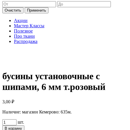
Очистить
Применить
Акции
Мастер Классы
Полезное
Про ткани
Распродажа
бусины установочные с
шипами, 6 мм т.розовый
3,00
₽
Наличие:
магазин Кемерово: 635м.
Количество
шт.
товара
В корзину