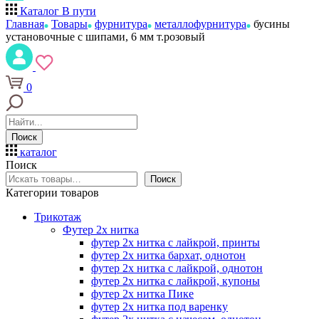
Каталог
В пути
Главная
Товары
фурнитура
металлофурнитура
бусины
установочные с шипами, 6 мм т.розовый
0
Поиск
каталог
Поиск
Поиск
Категории товаров
Трикотаж
Футер 2х нитка
футер 2х нитка с лайкрой, принты
футер 2х нитка бархат, однотон
футер 2х нитка с лайкрой, однотон
футер 2х нитка с лайкрой, купоны
футер 2х нитка Пике
футер 2х нитка под варенку