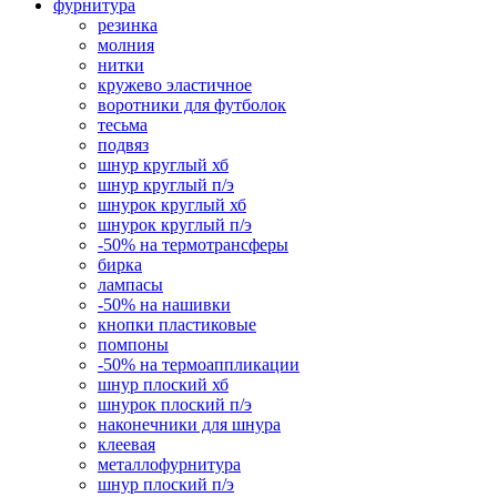
фурнитура
резинка
молния
нитки
кружево эластичное
воротники для футболок
тесьма
подвяз
шнур круглый хб
шнур круглый п/э
шнурок круглый хб
шнурок круглый п/э
-50% на термотрансферы
бирка
лампасы
-50% на нашивки
кнопки пластиковые
помпоны
-50% на термоаппликации
шнур плоский хб
шнурок плоский п/э
наконечники для шнура
клеевая
металлофурнитура
шнур плоский п/э