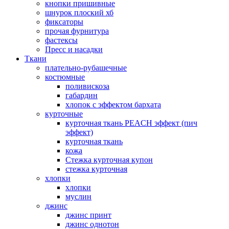
кнопки пришивные
шнурок плоский хб
фиксаторы
прочая фурнитура
фастексы
Пресс и насадки
Ткани
плательно-рубашечные
костюмные
поливискоза
габардин
хлопок с эффектом бархата
курточные
курточная ткань PEACH эффект (пич
эффект)
курточная ткань
кожа
Стежка курточная купон
стежка курточная
хлопки
хлопки
муслин
джинс
джинс принт
джинс однотон