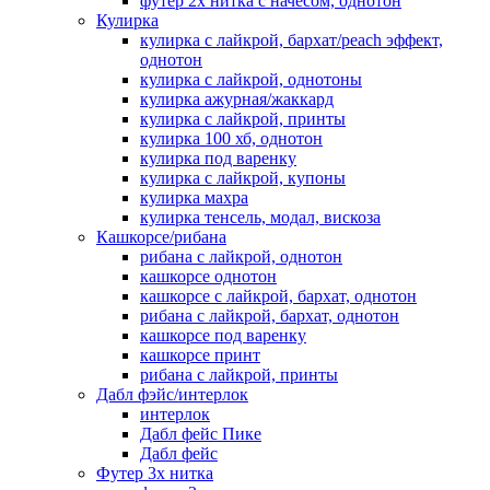
футер 2х нитка с начесом, однотон
Кулирка
кулирка с лайкрой, бархат/peach эффект,
однотон
кулирка с лайкрой, однотоны
кулирка ажурная/жаккард
кулирка с лайкрой, принты
кулирка 100 хб, однотон
кулирка под варенку
кулирка с лайкрой, купоны
кулирка махра
кулирка тенсель, модал, вискоза
Кашкорсе/рибана
рибана с лайкрой, однотон
кашкорсе однотон
кашкорсе с лайкрой, бархат, однотон
рибана с лайкрой, бархат, однотон
кашкорсе под варенку
кашкорсе принт
рибана с лайкрой, принты
Дабл фэйс/интерлок
интерлок
Дабл фейс Пике
Дабл фейс
Футер 3х нитка