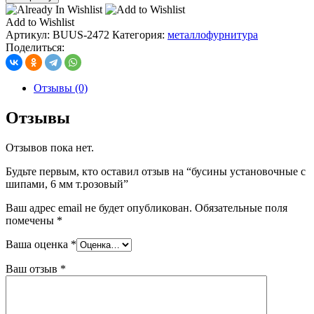
бусины
установочные
Add to Wishlist
с
Артикул:
BUUS-2472
Категория:
металлофурнитура
шипами,
Поделиться:
6
мм
т.розовый
Отзывы (0)
Отзывы
Отзывов пока нет.
Будьте первым, кто оставил отзыв на “бусины установочные с
шипами, 6 мм т.розовый”
Ваш адрес email не будет опубликован.
Обязательные поля
помечены
*
Ваша оценка
*
Ваш отзыв
*