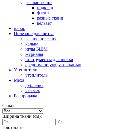
разные ткани
подклад
фатин
разные ткани
вельвет
набор
Полезное для шитья
разное полезное
калька
иглы БШМ
журналы
инструменты для шитья
средства по уходу за тканью
Утеплители
утеплитель
Меха
дубленка
эко мех
Распродажа
Склад:
Ширина ткани (см):
Плотность: