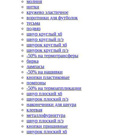
молния
нитки
кружево эластичное
воротники для футболок
тесьма
подвяз
шнур круглый хб
шнур круглый п/э
шнурок круглый хб
шнурок круглый п/э
-50% на термотрансферы
бирка
лампасы
-50% на нашивки
кнопки пластиковые
помпоны
-50% на термоаппликации
шнур плоский хб
шнурок плоский п/э
наконечники для шнура
клеевая
металлофурнитура
шнур плоский п/э
кнопки пришивные
шнурок плоский хб