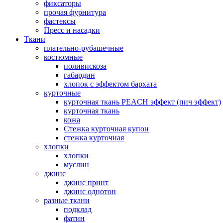
фиксаторы
прочая фурнитура
фастексы
Пресс и насадки
Ткани
плательно-рубашечные
костюмные
поливискоза
габардин
хлопок с эффектом бархата
курточные
курточная ткань PEACH эффект (пич эффект)
курточная ткань
кожа
Стежка курточная купон
стежка курточная
хлопки
хлопки
муслин
джинс
джинс принт
джинс однотон
разные ткани
подклад
фатин