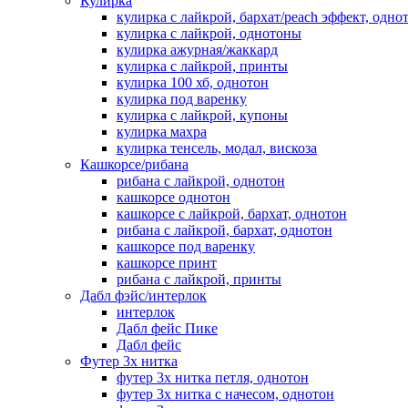
Кулирка
кулирка с лайкрой, бархат/peach эффект, одно
кулирка с лайкрой, однотоны
кулирка ажурная/жаккард
кулирка с лайкрой, принты
кулирка 100 хб, однотон
кулирка под варенку
кулирка с лайкрой, купоны
кулирка махра
кулирка тенсель, модал, вискоза
Кашкорсе/рибана
рибана с лайкрой, однотон
кашкорсе однотон
кашкорсе с лайкрой, бархат, однотон
рибана с лайкрой, бархат, однотон
кашкорсе под варенку
кашкорсе принт
рибана с лайкрой, принты
Дабл фэйс/интерлок
интерлок
Дабл фейс Пике
Дабл фейс
Футер 3х нитка
футер 3х нитка петля, однотон
футер 3х нитка с начесом, однотон