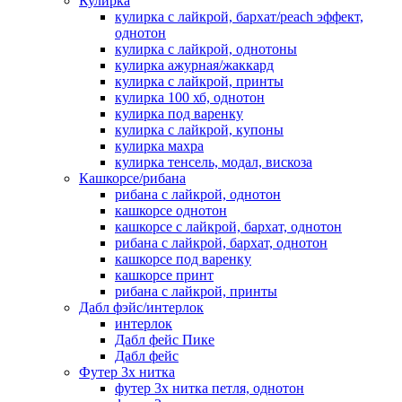
Кулирка
кулирка с лайкрой, бархат/peach эффект,
однотон
кулирка с лайкрой, однотоны
кулирка ажурная/жаккард
кулирка с лайкрой, принты
кулирка 100 хб, однотон
кулирка под варенку
кулирка с лайкрой, купоны
кулирка махра
кулирка тенсель, модал, вискоза
Кашкорсе/рибана
рибана с лайкрой, однотон
кашкорсе однотон
кашкорсе с лайкрой, бархат, однотон
рибана с лайкрой, бархат, однотон
кашкорсе под варенку
кашкорсе принт
рибана с лайкрой, принты
Дабл фэйс/интерлок
интерлок
Дабл фейс Пике
Дабл фейс
Футер 3х нитка
футер 3х нитка петля, однотон