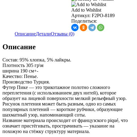
2х
нитка
Add to Wishlist
Пике,
Артикул:
F2PO-8189
цв.
Поделиться:
антрацит
Описание
Детали
Отзывы (0)
Описание
Состав: 95% хлопка, 5% лайкры.
Плотность 305 гр\м
ширина 190 см+-
Качество: Пенье.
Производство Турция.
Футер Пике — это трикотажное полотно сложного
переплетения (с использованием двух нитей), которое
образует на лицевой поверхности мелкий рельефный узор.
Рисунок плетения может быть разным, одно из самых
популярных плетений — короткие рубчики, образующие
шахматный узор, напоминающий соты.
Название материала происходит от французского piqué, что
означает пристёгивать, прострачивать — указание на
похожую на стёжку структуру материала.