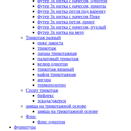
футер 3х нитка с начесом, однотон
футер 3х нитка с начесом, принты
футер 3х нитка петля под варенку
футер 3х нитка с начесом Пике
футер 3х нитка петля, принт
футер 3х нитка с начесом, пухлый
футер 3х нитка на меху
Трикотаж разный
пике лакоста
трикотаж
лапша трикотажная
пальтовый трикотаж
велюр однотон
трикотаж вязаный
вафля трикотажная
ангора
термополотно
Спорт трикотаж
бифлекс
эскада/джерси
замша на трикотажной основе
замша на трикотажной основе
Флис
флис однотон
фурнитура