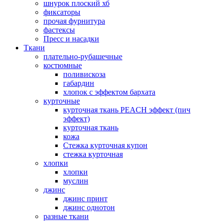
шнурок плоский хб
фиксаторы
прочая фурнитура
фастексы
Пресс и насадки
Ткани
плательно-рубашечные
костюмные
поливискоза
габардин
хлопок с эффектом бархата
курточные
курточная ткань PEACH эффект (пич
эффект)
курточная ткань
кожа
Стежка курточная купон
стежка курточная
хлопки
хлопки
муслин
джинс
джинс принт
джинс однотон
разные ткани