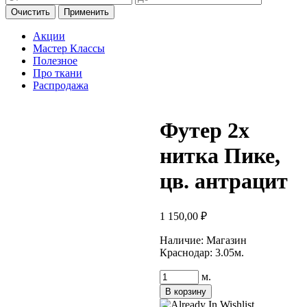
Очистить
Применить
Акции
Мастер Классы
Полезное
Про ткани
Распродажа
Футер 2х
нитка Пике,
цв. антрацит
1 150,00
₽
Наличие:
Магазин
Краснодар: 3.05м.
Количество
м.
товара
В корзину
Футер