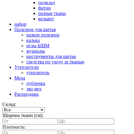
подклад
фатин
разные ткани
вельвет
набор
Полезное для шитья
разное полезное
калька
иглы БШМ
журналы
инструменты для шитья
средства по уходу за тканью
Утеплители
утеплитель
Меха
дубленка
эко мех
Распродажа
Склад:
Ширина ткани (см):
Плотность: