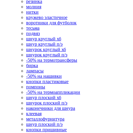
резинка
молния
нитки
кружево эластичное
воротники для футболок
тесьма
подвяз
шнур круглый хб
шнур круглый п/э
шнурок круглый хб
шнурок круглый п/э
-50% на термотрансферы
бирка
лампасы
-50% на нашивки
кнопки пластиковые
помпоны
-50% на термоаппликации
шнур плоский хб
шнурок плоский п/э
наконечники для шнура
клеевая
металлофурнитура
шнур плоский п/э
кнопки пришивные