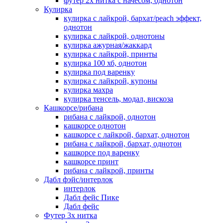
футер 2х нитка с начесом, однотон
Кулирка
кулирка с лайкрой, бархат/peach эффект,
однотон
кулирка с лайкрой, однотоны
кулирка ажурная/жаккард
кулирка с лайкрой, принты
кулирка 100 хб, однотон
кулирка под варенку
кулирка с лайкрой, купоны
кулирка махра
кулирка тенсель, модал, вискоза
Кашкорсе/рибана
рибана с лайкрой, однотон
кашкорсе однотон
кашкорсе с лайкрой, бархат, однотон
рибана с лайкрой, бархат, однотон
кашкорсе под варенку
кашкорсе принт
рибана с лайкрой, принты
Дабл фэйс/интерлок
интерлок
Дабл фейс Пике
Дабл фейс
Футер 3х нитка