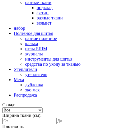
разные ткани
подклад
фатин
разные ткани
вельвет
набор
Полезное для шитья
разное полезное
калька
иглы БШМ
журналы
инструменты для шитья
средства по уходу за тканью
Утеплители
утеплитель
Меха
дубленка
эко мех
Распродажа
Склад:
Ширина ткани (см):
Плотность: