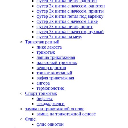
футер 3х нитка петля, однотон
футер 3х нитка с начесом, однотон
футер 3х нитка с начесом, принты
футер 3х нитка петля под варенку
футер 3х нитка с начесом Пике
футер 3х нитка петля, принт
футер 3х нитка с начесом, пухлый
футер 3х нитка на меху
Трикотаж разный
пике лакоста
трикотаж
лапша трикотажная
пальтовый трикотаж
велюр однотон
трикотаж вязаный
вафля трикотажная
ангора
термополотно
Спорт трикотаж
бифлекс
эскада/джерси
замша на трикотажной основе
замша на трикотажной основе
Флис
флис однотон