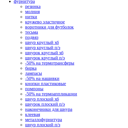
фурнитура
резинка
молния
нитки
кружево эластичное
воротники для футболок
тесьма
подвяз
шнур круглый хб
шнур круглый п/э
шнурок круглый хб
шнурок круглый п/э
-50% на термотрансферы
бирка
лампасы
-50% на нашивки
кнопки пластиковые
помпоны
-50% на термоаппликации
шнур плоский хб
шнурок плоский п/э
наконечники для шнура
клеевая
металлофурнитура
шнур плоский п/э