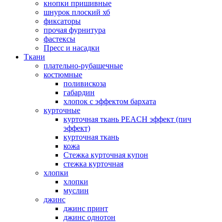
кнопки пришивные
шнурок плоский хб
фиксаторы
прочая фурнитура
фастексы
Пресс и насадки
Ткани
плательно-рубашечные
костюмные
поливискоза
габардин
хлопок с эффектом бархата
курточные
курточная ткань PEACH эффект (пич
эффект)
курточная ткань
кожа
Стежка курточная купон
стежка курточная
хлопки
хлопки
муслин
джинс
джинс принт
джинс однотон