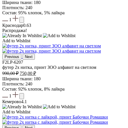
Ширина ткани: 180
Плотность: 240
Состав: 95% хлопок, 5% лайкра
1
Краснодар
0.63
Распродажа!
Add to Wishlist
Previous
Next
F2LP-6207
футер 2х нитка, принт ЗОО алфавит на светлом
Первоначальная
Текущая
990,00
₽
750,00
₽
цена
цена:
Ширина ткани: 180
составляла
750,00 ₽.
Плотность: 240
990,00 ₽.
Состав: 92% хлопок, 8% лайкра
1
Кемерово
4.1
Add to Wishlist
Previous
Next